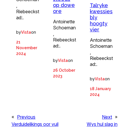
op dowe
Talryke
,
ore
kwessies
Riebeeckst
bly
ad:.
Antoinette
hoogty
Schoeman
vier
by
on
Vista
,
Riebeeckst
Antoinette
21
ad:.
Schoeman
November
,
2024
Riebeeckst
by
on
Vista
ad:.
26 October
2023
by
on
Vista
18 January
2024
«
Previous
Next
»
Verduidelikings oor vuil
Wys hul slag in