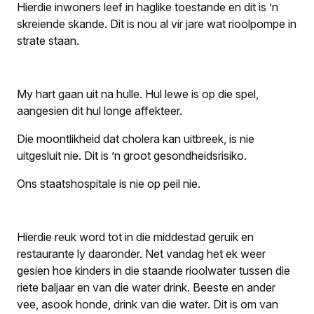
Hierdie inwoners leef in haglike toestande en dit is ’n
skreiende skande. Dit is nou al vir jare wat rioolpompe in
strate staan.
My hart gaan uit na hulle. Hul lewe is op die spel,
aangesien dit hul longe affekteer.
Die moontlikheid dat cholera kan uitbreek, is nie
uitgesluit nie. Dit is ’n groot gesondheidsrisiko.
Ons staatshospitale is nie op peil nie.
Hierdie reuk word tot in die middestad geruik en
restaurante ly daaronder. Net vandag het ek weer
gesien hoe kinders in die staande rioolwater tussen die
riete baljaar en van die water drink. Beeste en ander
vee, asook honde, drink van die water. Dit is om van