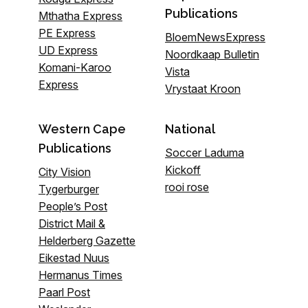
Publications
Mthatha Express
PE Express
BloemNewsExpress
UD Express
Noordkaap Bulletin
Komani-Karoo
Vista
Express
Vrystaat Kroon
Western Cape
National
Publications
Soccer Laduma
Kickoff
City Vision
rooi rose
Tygerburger
People’s Post
District Mail &
Helderberg Gazette
Eikestad Nuus
Hermanus Times
Paarl Post