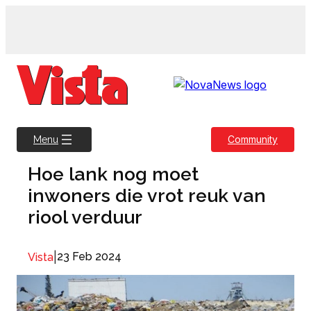
Skip
to
content
Community
Menu
Hoe lank nog moet
inwoners die vrot reuk van
riool verduur
|
23 Feb 2024
Vista