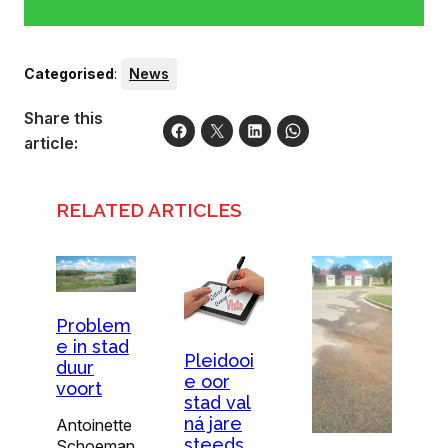
Categorised
:
News
Share this
article:
RELATED ARTICLES
Problem
e in stad
Pleidooi
duur
e oor
voort
stad val
ná jare
Antoinette
steeds
Schoeman