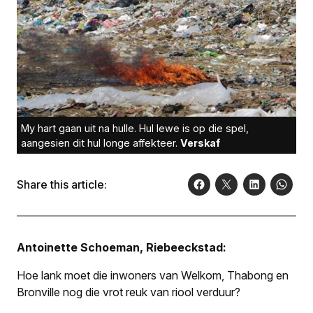
My hart gaan uit na hulle. Hul lewe is op die spel,
aangesien dit hul longe affekteer.
Verskaf
Share this article:
Antoinette Schoeman, Riebeeckstad:
Hoe lank moet die inwoners van Welkom, Thabong en
Bronville nog die vrot reuk van riool verduur?