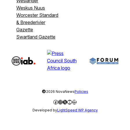
Weslander
Weskus Nuus
Worcester Standard
& Breederivier
Gazette
Swartland Gazette
©
2026 NovaNews
Policies
Facebook
Instagram
X
YouTube
LinkedIn
Developed by
LightSpeed WP Agency