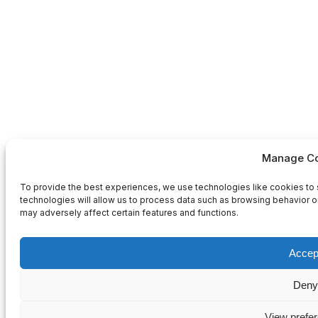
Manage Co
To provide the best experiences, we use technologies like cookies to 
technologies will allow us to process data such as browsing behavior or
may adversely affect certain features and functions.
Accep
Deny
View prefe