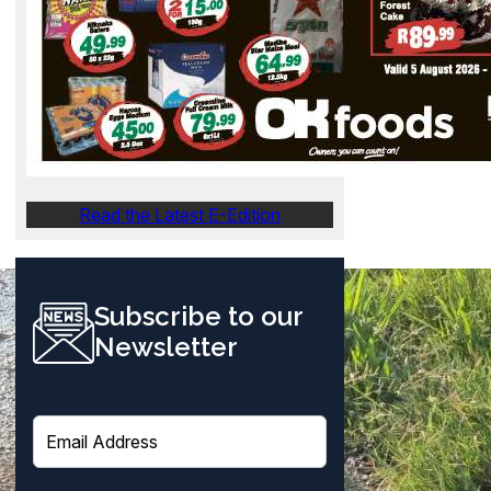
Read the Latest E-Edition
Subscribe to our
Newsletter
E
m
a