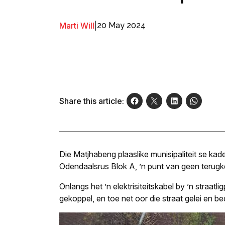
Marti Will
|
20 May 2024
Share this article:
Die Matjhabeng plaaslike munisipaliteit se kad
Odendaalsrus Blok A, ’n punt van geen terugke
Onlangs het ’n elektrisiteitskabel by ’n straatl
gekoppel, en toe net oor die straat gelei en b