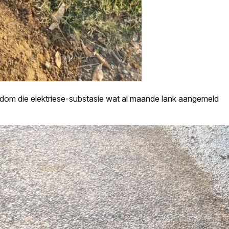
ndom die elektriese-substasie wat al maande lank aangemeld