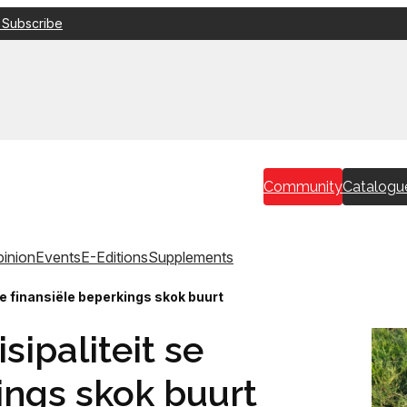
 Subscribe
Community
Catalogu
inion
Events
E-Editions
Supplements
e finansiële beperkings skok buurt
ipaliteit se
ings skok buurt