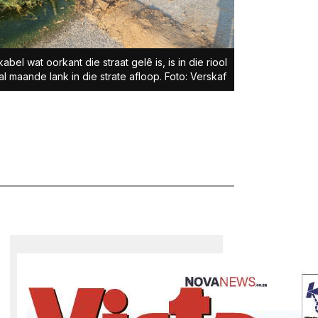
kabel wat oorkant die straat gelê is, is in die riool
al maande lank in die strate afloop. Foto: Verskaf