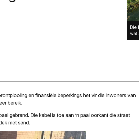
Die 
wat 
erontplooiing en finansiële beperkings het vir die inwoners van
er bereik.
igpaal gebrand. Die kabel is toe aan ’n paal oorkant die straat
edek met sand.