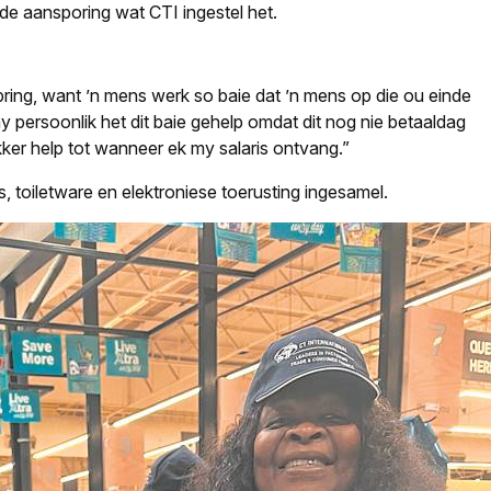
nde aansporing wat CTI ingestel het.
gebring, want ’n mens werk so baie dat ’n mens op die ou einde
 my persoonlik het dit baie gehelp omdat dit nog nie betaaldag
ker help tot wanneer ek my salaris ontvang.”
, toiletware en elektroniese toerusting ingesamel.