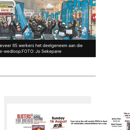
eveer 65 werkers het deelgeneem aan die
lie-wedloop.FOTO: Jo Sekepane