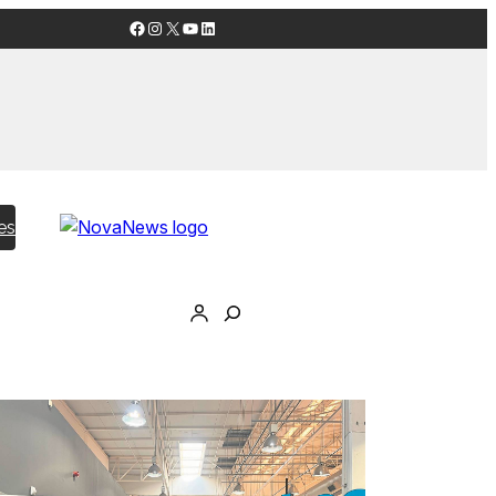
Facebook
Instagram
X
YouTube
LinkedIn
es