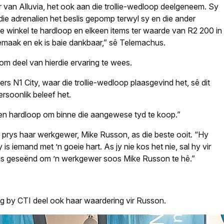
 van Alluvia, het ook aan die trollie-wedloop deelgeneem. Sy
die adrenalien het beslis gepomp terwyl sy en die ander
 winkel te hardloop en elkeen items ter waarde van R2 200 in
 gemaak en ek is baie dankbaar,” sê Telemachus.
m deel van hierdie ervaring te wees.
s N1 City, waar die trollie-wedloop plaasgevind het, sê dit
ersoonlik beleef het.
en hardloop om binne die aangewese tyd te koop.”
m, prys haar werkgewer, Mike Russon, as die beste ooit. “Hy
s iemand met ’n goeie hart. As jy nie kos het nie, sal hy vir
Ek is geseënd om ’n werkgewer soos Mike Russon te hê.”
ng by CTI deel ook haar waardering vir Russon.