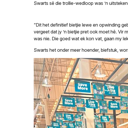
Swarts sê die trollie-wedloop was ’n uitsteke
“Dit het definitief bietjie lewe en opwinding 
vergeet dat jy ’n bietjie pret ook moet hê. Vir
was nie. Die goed wat ek kon vat, gaan my lek
Swarts het onder meer hoender, biefstuk, wors