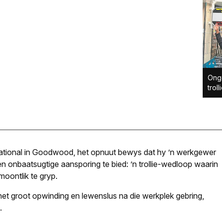
Ong
trol
rnational in Goodwood, het opnuut bewys dat hy ’n werkgewer
 en onbaatsugtige aansporing te bied: ’n trollie-wedloop waarin
moontlik te gryp.
 het groot opwinding en lewenslus na die werkplek gebring,
.