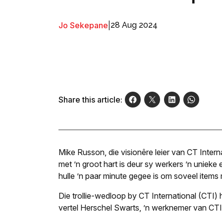
Jo Sekepane
|
28 Aug 2024
Share this article:
Mike Russon, die visionêre leier van CT Inte
met ’n groot hart is deur sy werkers ’n unieke
hulle ’n paar minute gegee is om soveel items 
Die trollie-wedloop by CT International (CTI)
vertel Herschel Swarts, ’n werknemer van CTI