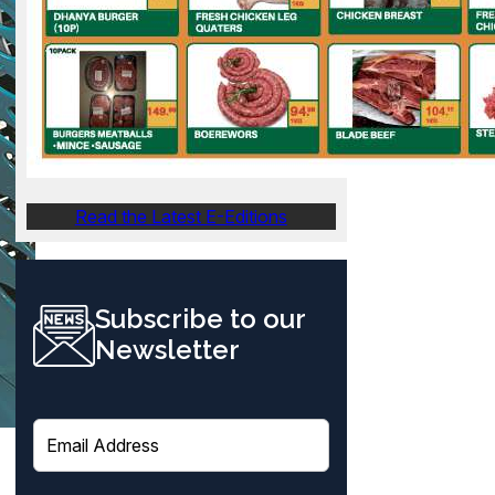
Read the Latest E-Editions
Subscribe to our
Newsletter
E
m
a