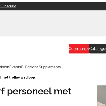
 Subscribe
Community
Catalogu
inion
Events
E-Editions
Supplements
 met trollie-wedloop
f personeel met