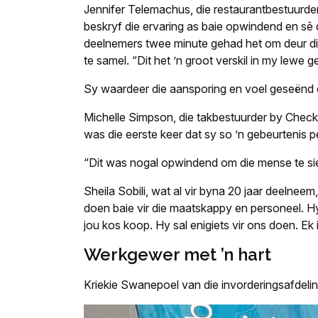
Jennifer Telemachus, die restaurantbestuurder
beskryf die ervaring as baie opwindend en sê 
deelnemers twee minute gehad het om deur die
te samel. “Dit het ’n groot verskil in my lewe
Sy waardeer die aansporing en voel geseënd o
Michelle Simpson, die takbestuurder by Checker
was die eerste keer dat sy so ’n gebeurtenis p
“Dit was nogal opwindend om die mense te si
Sheila Sobili, wat al vir byna 20 jaar deelnee
doen baie vir die maatskappy en personeel. Hy i
jou kos koop. Hy sal enigiets vir ons doen. 
Werkgewer met ’n hart
Kriekie Swanepoel van die invorderingsafdeli