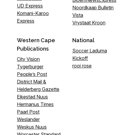
BloemNewsExpress
UD Express
Noordkaap Bulletin
Komani-Karoo
Vista
Express
Vrystaat Kroon
Western Cape
National
Publications
Soccer Laduma
Kickoff
City Vision
rooi rose
Tygerburger
People’s Post
District Mail &
Helderberg Gazette
Eikestad Nuus
Hermanus Times
Paarl Post
Weslander
Weskus Nuus
Worcester Standard