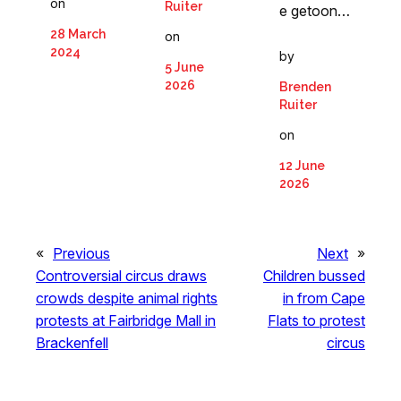
on
Ruiter
e getoon…
28 March
on
2024
by
5 June
2026
Brenden
Ruiter
on
12 June
2026
«
Previous
Next
»
Controversial circus draws
Children bussed
crowds despite animal rights
in from Cape
protests at Fairbridge Mall in
Flats to protest
Brackenfell
circus