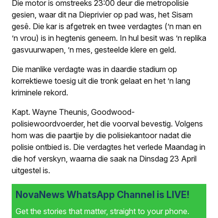
Die motor is omstreeks 23:00 deur die metropolisie
gesien, waar dit na Dieprivier op pad was, het Sisam
gesê. Die kar is afgetrek en twee verdagtes (’n man en
’n vrou) is in hegtenis geneem. In hul besit was ’n replika
gasvuurwapen, ’n mes, gesteelde klere en geld.
Die manlike verdagte was in daardie stadium op
korrektiewe toesig uit die tronk gelaat en het ’n lang
kriminele rekord.
Kapt. Wayne Theunis, Goodwood-
polisiewoordvoerder, het die voorval bevestig. Volgens
hom was die paartjie by die polisiekantoor nadat die
polisie ontbied is. Die verdagtes het verlede Maandag in
die hof verskyn, waarna die saak na Dinsdag 23 April
uitgestel is.
NovaNews WhatsApp Channel is LIVE!
Get the stories that matter, straight to your phone.