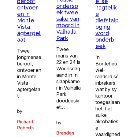
beroof,
e’ se
onderso
ontvoer
nagtelik
ek twee
en in
e
sake van
Monte
diefstalp
moord in
Vista
oging
Valhalla
agtergel
word
Park
aat
onderbr
eek
Twee
Twee
mans van
jongmense
'n
22 en 24 is
beroof,
Bonteheu
Woensdag
ontvoer en
wel-
aand in 'n
in Monte
raadslid sê
slaapkame
Vista
inbrekers
r in Valhalla
agtergelaa
wat by sy
Park
t
kantoor
doodgeski
toegeslaan
et…
het, het
by
sulke
akrobaties
Richard
by
e
Roberts
Brenden
vaardighed