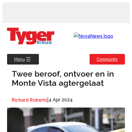
Skip
to
content
Community
Menu
Twee beroof, ontvoer en in
Monte Vista agtergelaat
Richard Roberts
|
4 Apr 2024