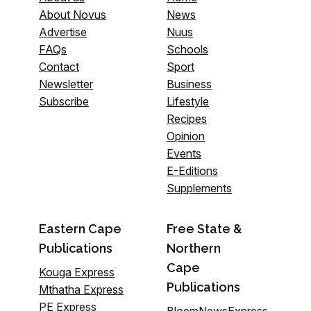
About Novus
News
Advertise
Nuus
FAQs
Schools
Contact
Sport
Newsletter
Business
Subscribe
Lifestyle
Recipes
Opinion
Events
E-Editions
Supplements
Eastern Cape
Free State &
Publications
Northern
Cape
Kouga Express
Publications
Mthatha Express
PE Express