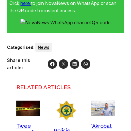
Click
here
to join NovaNews on WhatsApp or scan
the QR code for instant access.
Categorised
:
News
Share this
article:
RELATED ARTICLES
Twee
‘Akrobat
Polisie