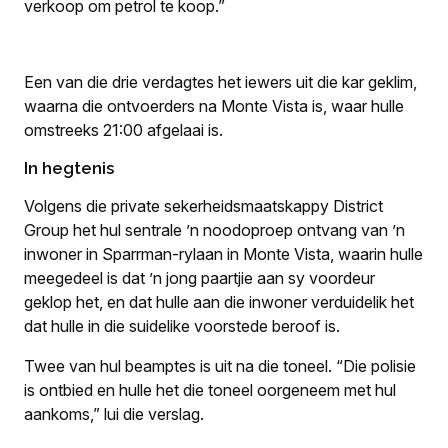
verkoop om petrol te koop.”
Een van die drie verdagtes het iewers uit die kar geklim,
waarna die ontvoerders na Monte Vista is, waar hulle
omstreeks 21:00 afgelaai is.
In hegtenis
Volgens die private sekerheidsmaatskappy District
Group het hul sentrale ’n noodoproep ontvang van ’n
inwoner in Sparrman-rylaan in Monte Vista, waarin hulle
meegedeel is dat ’n jong paartjie aan sy voordeur
geklop het, en dat hulle aan die inwoner verduidelik het
dat hulle in die suidelike voorstede beroof is.
Twee van hul beamptes is uit na die toneel. “Die polisie
is ontbied en hulle het die toneel oorgeneem met hul
aankoms,” lui die verslag.