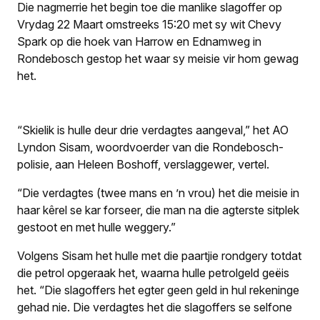
Die nagmerrie het begin toe die manlike slagoffer op
Vrydag 22 Maart omstreeks 15:20 met sy wit Chevy
Spark op die hoek van Harrow en Ednamweg in
Rondebosch gestop het waar sy meisie vir hom gewag
het.
“Skielik is hulle deur drie verdagtes aangeval,” het AO
Lyndon Sisam, woordvoerder van die Rondebosch-
polisie, aan Heleen Boshoff, verslaggewer, vertel.
“Die verdagtes (twee mans en ’n vrou) het die meisie in
haar kêrel se kar forseer, die man na die agterste sitplek
gestoot en met hulle weggery.”
Volgens Sisam het hulle met die paartjie rondgery totdat
die petrol opgeraak het, waarna hulle petrolgeld geëis
het. “Die slagoffers het egter geen geld in hul rekeninge
gehad nie. Die verdagtes het die slagoffers se selfone