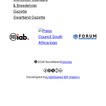
& Breederivier
Gazette
Swartland Gazette
©
2026 NovaNews
Policies
Facebook
Instagram
X
YouTube
LinkedIn
Developed by
LightSpeed WP Agency