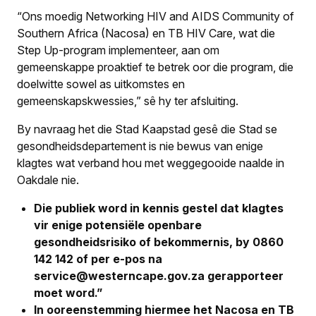
“Ons moedig Networking HIV and AIDS Community of
Southern Africa (Nacosa) en TB HIV Care, wat die
Step Up-program implementeer, aan om
gemeenskappe proaktief te betrek oor die program, die
doelwitte sowel as uitkomstes en
gemeenskapskwessies,” sê hy ter afsluiting.
By navraag het die Stad Kaapstad gesê die Stad se
gesondheidsdepartement is nie bewus van enige
klagtes wat verband hou met weggegooide naalde in
Oakdale nie.
Die publiek word in kennis gestel dat klagtes
vir enige potensiële openbare
gesondheidsrisiko of bekommernis, by 0860
142 142 of per e-pos na
service@westerncape.gov.za gerapporteer
moet word.”
In ooreenstemming hiermee het Nacosa en TB