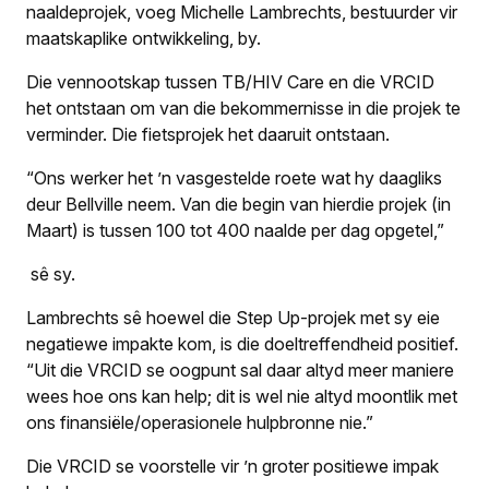
naaldeprojek, voeg Michelle Lambrechts, bestuurder vir
maatskaplike ontwikkeling, by.
Die vennootskap tussen TB/HIV Care en die VRCID
het ontstaan om van die bekommernisse in die projek te
verminder. Die fietsprojek het daaruit ontstaan.
“Ons werker het ’n vasgestelde roete wat hy daagliks
deur Bellville neem. Van die begin van hierdie projek (in
Maart) is tussen 100 tot 400 naalde per dag opgetel,”
sê sy.
Lambrechts sê hoewel die Step Up-projek met sy eie
negatiewe impakte kom, is die doeltreffendheid positief.
“Uit die VRCID se oogpunt sal daar altyd meer maniere
wees hoe ons kan help; dit is wel nie altyd moontlik met
ons finansiële/operasionele hulpbronne nie.”
Die VRCID se voorstelle vir ’n groter positiewe impak