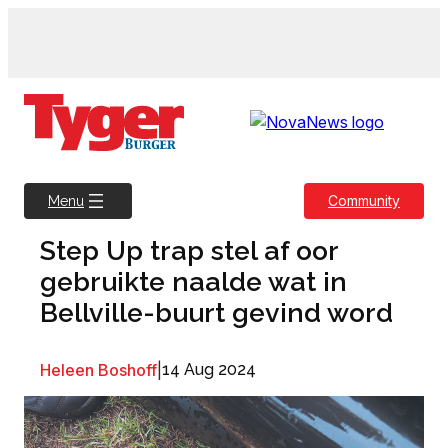
Skip
to
content
Community
Menu
Step Up trap stel af oor
gebruikte naalde wat in
Bellville-buurt gevind word
Heleen Boshoff
|
14 Aug 2024