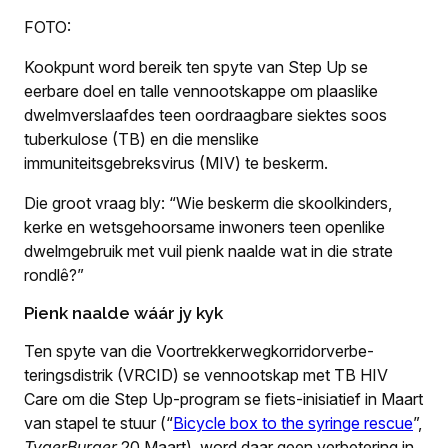
FOTO:
Kookpunt word bereik ten spyte van Step Up se
eerbare doel en talle vennootskappe om plaaslike
dwelmverslaafdes teen oordraagbare siektes soos
tuberkulose (TB) en die menslike
immuniteitsgebreksvirus (MIV) te beskerm.
Die groot vraag bly: “Wie beskerm die skoolkinders,
kerke en wetsgehoorsame inwoners teen openlike
dwelmgebruik met vuil pienk naalde wat in die strate
rondlê?”
Pienk naalde wáár jy kyk
Ten spyte van die Voortrekkerwegkorridorverbe­
teringsdistrik (VRCID) se vennootskap met TB HIV
Care om die Step Up-program se fiets-inisiatief in Maart
van stapel te stuur (“
Bicycle box to the syringe rescue
”,
TygerBurger
20 Maart), word daar geen verbetering in