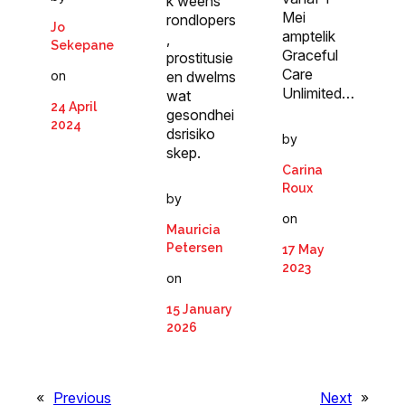
k weens
Mei
rondlopers
Jo
amptelik
,
Sekepane
Graceful
prostitusie
Care
en dwelms
on
Unlimited…
wat
24 April
gesondhei
2024
dsrisiko
by
skep.
Carina
Roux
by
on
Mauricia
Petersen
17 May
2023
on
15 January
2026
«
Previous
Next
»