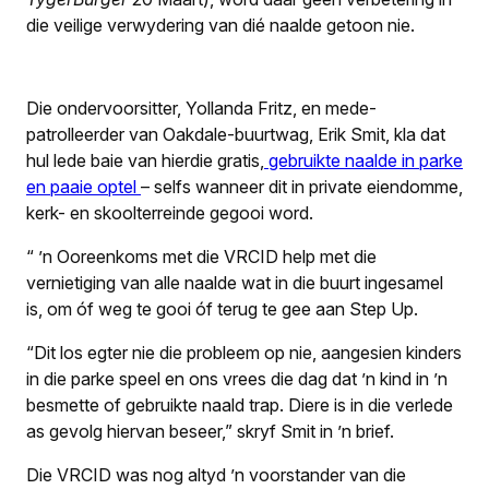
die veilige verwydering van dié naalde getoon nie.
Die ondervoorsitter, Yollanda Fritz, en mede-
patrolleerder van Oakdale-buurtwag, Erik Smit, kla dat
hul lede baie van hierdie gratis,
gebruikte naalde in parke
en paaie optel
– selfs wanneer dit in private eiendomme,
kerk- en skoolterreinde gegooi word.
“ ’n Ooreenkoms met die VRCID help met die
vernietiging van alle naalde wat in die buurt ingesamel
is, om óf weg te gooi óf terug te gee aan Step Up.
“Dit los egter nie die probleem op nie, aangesien kinders
in die parke speel en ons vrees die dag dat ’n kind in ’n
besmette of gebruikte naald trap. Diere is in die verlede
as gevolg hiervan beseer,” skryf Smit in ’n brief.
Die VRCID was nog altyd ’n voorstander van die