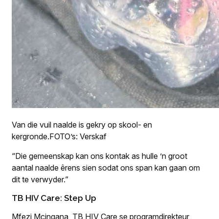
Van die vuil naalde is gekry op skool- en
kergronde.FOTO’s: Verskaf
“Die gemeenskap kan ons kontak as hulle ’n groot
aantal naalde êrens sien sodat ons span kan gaan om
dit te verwyder.”
TB HIV Care: Step Up
Mfezi Mcingana, TB HIV Care se programdirekteur