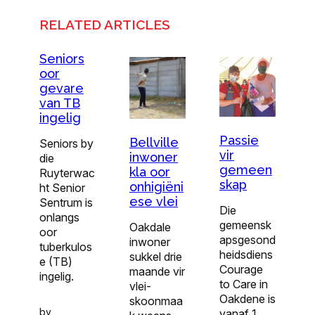
RELATED ARTICLES
Seniors
oor
gevare
van TB
ingelig
Passie
Bellville
Seniors by
vir
inwoner
die
gemeen
kla oor
Ruyterwac
skap
onhigiëni
ht Senior
ese vlei
Sentrum is
Die
onlangs
gemeensk
Oakdale
oor
apsgesond
inwoner
tuberkulos
heidsdiens
sukkel drie
e (TB)
Courage
maande vir
ingelig.
to Care in
vlei-
Oakdene is
skoonmaa
by
vanaf 1