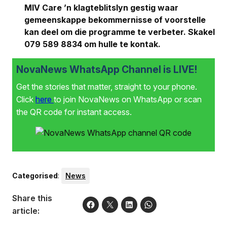
MIV Care ’n klagteblitslyn gestig waar
gemeenskappe bekommernisse of voorstelle
kan deel om die programme te verbeter. Skakel
079 589 8834 om hulle te kontak.
NovaNews WhatsApp Channel is LIVE!
Get the stories that matter, straight to your phone.
Click
here
to join NovaNews on WhatsApp or scan
the QR code for instant access.
Categorised
:
News
Share this
article: