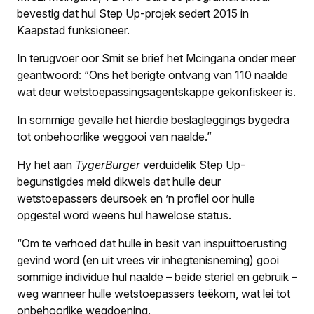
bevestig dat hul Step Up-projek sedert 2015 in
Kaapstad funksioneer.
In terugvoer oor Smit se brief het Mcingana onder meer
geantwoord: “Ons het berigte ontvang van 110 naalde
wat deur wetstoepassingsagentskappe gekonfiskeer is.
In sommige gevalle het hierdie beslagleggings bygedra
tot onbehoorlike weggooi van naalde.”
Hy het aan
TygerBurger
verduidelik Step Up-
begunstigdes meld dikwels dat hulle deur
wetstoepassers deursoek en ’n profiel oor hulle
opgestel word weens hul hawelose status.
“Om te verhoed dat hulle in besit van inspuittoerusting
gevind word (en uit vrees vir inhegtenisneming) gooi
sommige individue hul naalde – beide steriel en gebruik –
weg wanneer hulle wetstoepassers teëkom, wat lei tot
onbehoorlike wegdoening.