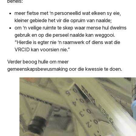
behels:
meer fietse met ’n personeellid wat elkeen sy eie,
kleiner gebiede het vir die opruim van naalde;
om ’n veilige ruimte te skep waar mense hul dwelms
gebruik en op die perseel naalde kan weggooi.
“Hierdie is egter nie ’n raamwerk of diens wat die
VRCID kan voorsien nie.”
Verder beoog hulle om meer
gemeenskapsbewusmaking oor die kwessie te doen.