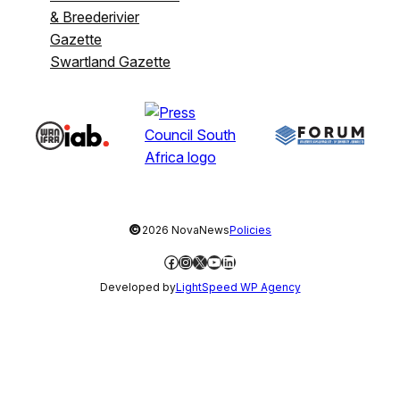
& Breederivier
Gazette
Swartland Gazette
©
2026 NovaNews
Policies
Facebook
Instagram
X
YouTube
LinkedIn
Developed by
LightSpeed WP Agency