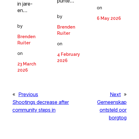
punte…
in jare-
on
en…
by
6 May 2026
by
Brenden
Ruiter
Brenden
Ruiter
on
on
4 February
2026
23 March
2026
«
Previous
Next
»
Shootings decrease after
Gemeenskap
community steps in
ontsteld oor
borgtog