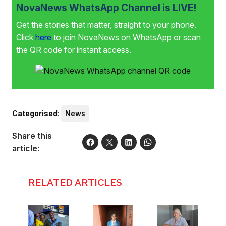
NovaNews WhatsApp Channel is LIVE!
Get the stories that matter, straight to your phone.
Click
here
to join NovaNews on WhatsApp or scan
the QR code for instant access.
Categorised
:
News
Share this
article:
RELATED ARTICLES