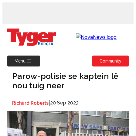
Skip
to
content
Community
Menu
Parow-polisie se kaptein lê
nou tuig neer
Richard Roberts
|
20 Sep 2023