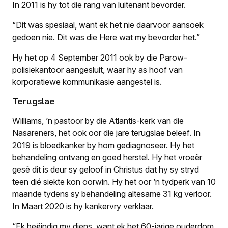
In 2011 is hy tot die rang van luitenant bevorder.
“Dit was spesiaal, want ek het nie daarvoor aansoek
gedoen nie. Dit was die Here wat my bevorder het.”
Hy het op 4 September 2011 ook by die Parow-
polisiekantoor aangesluit, waar hy as hoof van
korporatiewe kommunikasie aangestel is.
Terugslae
Williams, ’n pastoor by die Atlantis-kerk van die
Nasareners, het ook oor die jare terugslae beleef. In
2019 is bloedkanker by hom gediagnoseer. Hy het
behandeling ontvang en goed herstel. Hy het vroeër
gesê dit is deur sy geloof in Christus dat hy sy stryd
teen dié siekte kon oorwin. Hy het oor ’n tydperk van 10
maande tydens sy behandeling altesame 31 kg verloor.
In Maart 2020 is hy kankervry verklaar.
“Ek beëindig my diens, want ek het 60-jarige ouderdom