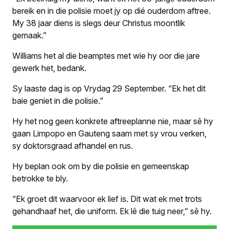
bereik en in die polisie moet jy op dié ouderdom aftree.
My 38 jaar diens is slegs deur Christus moontlik
gemaak.”
Williams het al die beamptes met wie hy oor die jare
gewerk het, bedank.
Sy laaste dag is op Vrydag 29 September. “Ek het dit
baie geniet in die polisie.”
Hy het nog geen konkrete aftreeplanne nie, maar sê hy
gaan Limpopo en Gauteng saam met sy vrou verken,
sy doktorsgraad afhandel en rus.
Hy beplan ook om by die polisie en gemeenskap
betrokke te bly.
“Ek groet dit waarvoor ek lief is. Dit wat ek met trots
gehandhaaf het, die uniform. Ek lê die tuig neer,” sê hy.