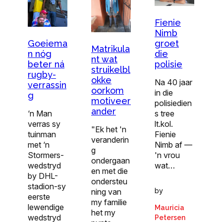
Fienie
Nimb
groet
Goeiema
Matrikula
die
n nóg
nt wat
polisie
beter ná
struikelbl
rugby-
okke
Na 40 jaar
verrassin
oorkom
in die
g
motiveer
polisiedien
ander
s tree
‘n Man
lt.kol.
verras sy
"Ek het 'n
Fienie
tuinman
veranderin
Nimb af —
met ‘n
g
'n vrou
Stormers-
ondergaan
wat…
wedstryd
en met die
by DHL-
ondersteu
stadion-sy
by
ning van
eerste
my familie
lewendige
Mauricia
het my
wedstryd
Petersen