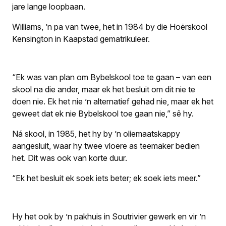
jare lange loopbaan.
Williams, ’n pa van twee, het in 1984 by die Hoërskool
Kensington in Kaapstad gematrikuleer.
“Ek was van plan om Bybelskool toe te gaan – van een
skool na die ander, maar ek het besluit om dit nie te
doen nie. Ek het nie ’n alternatief gehad nie, maar ek het
geweet dat ek nie Bybelskool toe gaan nie,” sê hy.
Ná skool, in 1985, het hy by ’n oliemaatskappy
aangesluit, waar hy twee vloere as teemaker bedien
het. Dit was ook van korte duur.
“Ek het besluit ek soek iets beter; ek soek iets meer.”
Hy het ook by ’n pakhuis in Soutrivier gewerk en vir ’n