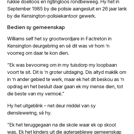
rukkie doelloos en rigtingloos rondbeweeg. Hy het in
September 1985 by die polisie aangesluit en 26 jaar lank
by die Kensington-polisiekantoor gewerk.
Bedien sy gemeenskap
Williams self het sy grootwordjare in Factreton in
Kensington deurgebring en sê dit was vir hom ’n
voorreg om daar te kon dien.
“Ek was bevoorreg om in my tuisdorp my loopbaan
voort te sit. Dit is ’n groter uitdaging. Dis altyd maklik om
in ’n ander gebied te werk, maar ek het dit beskou as ’n
opdrag en het besluit daar gaan ek my mense dien, tot
die beste van my vermoë.”
Hy het uitgeblink – net deur middel van sy
dienslewering, sê hy.
“Ek het teruggegaan na die skole waar ek op skool
was. Ek het kinders uit die agtergeblewe gemeenskap