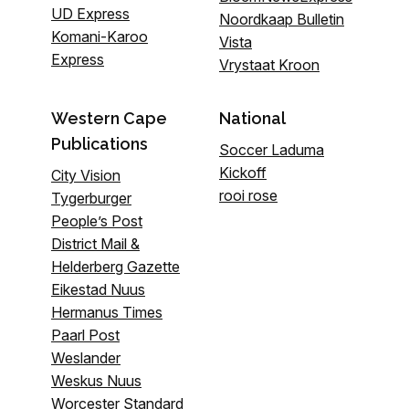
UD Express
Noordkaap Bulletin
Komani-Karoo
Vista
Express
Vrystaat Kroon
Western Cape
National
Publications
Soccer Laduma
Kickoff
City Vision
rooi rose
Tygerburger
People’s Post
District Mail &
Helderberg Gazette
Eikestad Nuus
Hermanus Times
Paarl Post
Weslander
Weskus Nuus
Worcester Standard