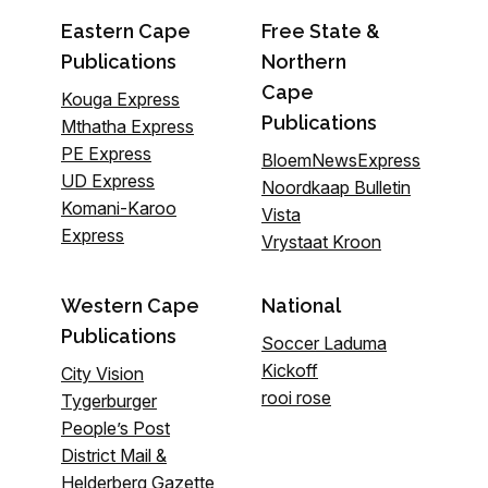
Eastern Cape
Free State &
Publications
Northern
Cape
Kouga Express
Publications
Mthatha Express
PE Express
BloemNewsExpress
UD Express
Noordkaap Bulletin
Komani-Karoo
Vista
Express
Vrystaat Kroon
Western Cape
National
Publications
Soccer Laduma
Kickoff
City Vision
rooi rose
Tygerburger
People’s Post
District Mail &
Helderberg Gazette