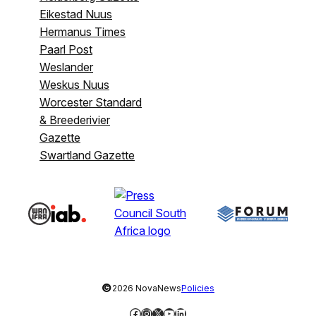
Eikestad Nuus
Hermanus Times
Paarl Post
Weslander
Weskus Nuus
Worcester Standard
& Breederivier
Gazette
Swartland Gazette
©
2026 NovaNews
Policies
Facebook
Instagram
X
YouTube
LinkedIn