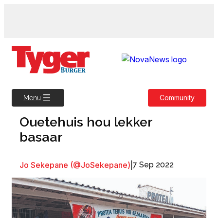
Skip
to
content
Community
Menu
Ouetehuis hou lekker
basaar
Jo Sekepane (@JoSekepane)
|
7 Sep 2022