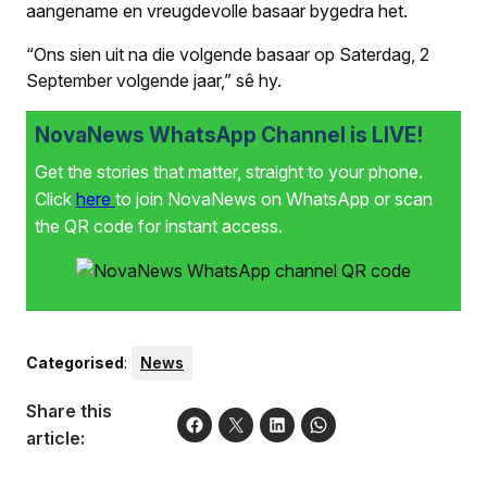
aangename en vreugdevolle basaar bygedra het.
“Ons sien uit na die volgende basaar op Saterdag, 2
September volgende jaar,” sê hy.
NovaNews WhatsApp Channel is LIVE!
Get the stories that matter, straight to your phone.
Click
here
to join NovaNews on WhatsApp or scan
the QR code for instant access.
Categorised
:
News
Share this
article: