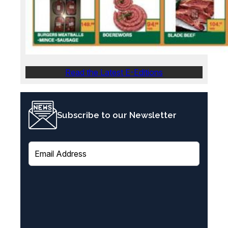
Read the Latest E-Editions
Subscribe to our Newsletter
E
m
a
i
l
(
R