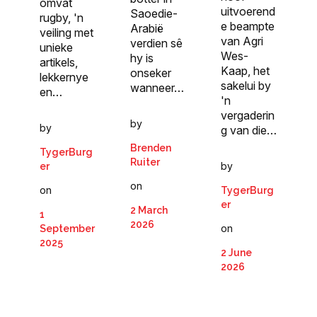
omvat
uitvoerend
Saoedie-
rugby, 'n
e beampte
Arabië
veiling met
van Agri
verdien sê
unieke
Wes-
hy is
artikels,
Kaap, het
onseker
lekkernye
sakelui by
wanneer…
en…
'n
vergaderin
by
by
g van die…
Brenden
TygerBurg
Ruiter
by
er
on
on
TygerBurg
er
2 March
1
2026
on
September
2025
2 June
2026