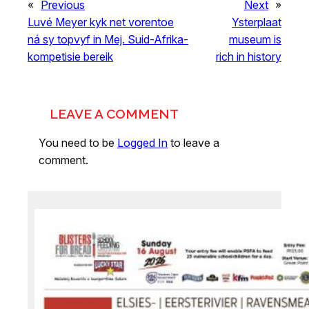
«
Previous
Next
»
Luvé Meyer kyk net vorentoe
Ysterplaat
ná sy topvyf in Mej. Suid-Afrika-
museum is
kompetisie bereik
rich in history
LEAVE A COMMENT
You need to be
Logged In
to leave a
comment.