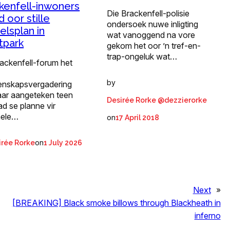
kenfell-inwoners
Die Brackenfell-polisie
 oor stille
ondersoek nuwe inligting
elsplan in
wat vanoggend na vore
tpark
gekom het oor ’n tref-en-
trap-ongeluk wat…
ackenfell-forum het
by
nskapsvergadering
ar aangeteken teen
Desirée Rorke @dezzierorke
ad se planne vir
mele…
on
17 April 2018
on
irée Rorke
1 July 2026
Next
»
[BREAKING] Black smoke billows through Blackheath in
inferno