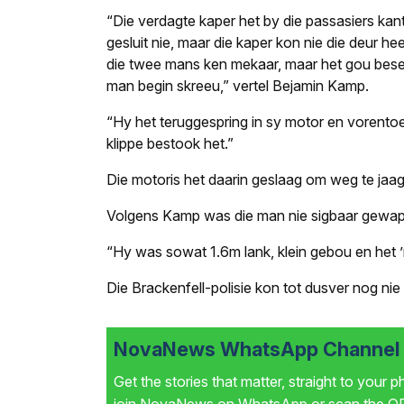
“Die verdagte kaper het by die passasiers kant
gesluit nie, maar die kaper kon nie die deur hee
die twee mans ken mekaar, maar het gou besef d
man begin skreeu,” vertel Bejamin Kamp.
“Hy het teruggespring in sy motor en vorent
klippe bestook het.”
Die motoris het daarin geslaag om weg te ja
Volgens Kamp was die man nie sigbaar gewap
“Hy was sowat 1.6m lank, klein gebou en het 
Die Brackenfell-polisie kon tot dusver nog nie 
NovaNews WhatsApp Channel i
Get the stories that matter, straight to your 