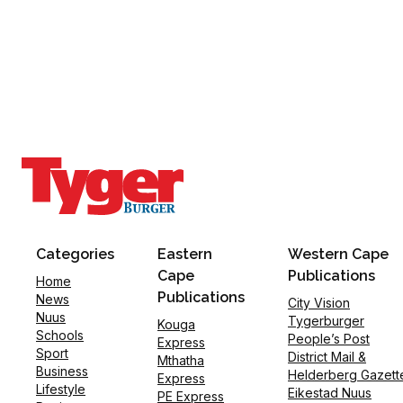
Categories
Eastern
Western Cape
Cape
Publications
Home
Publications
News
City Vision
Nuus
Tygerburger
Kouga
Schools
People’s Post
Express
Sport
District Mail &
Mthatha
Business
Helderberg Gazett
Express
Lifestyle
Eikestad Nuus
PE Express