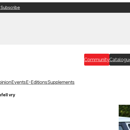
 Subscribe
Community
Catalogu
inion
Events
E-Editions
Supplements
fell vry