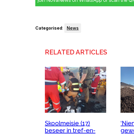
join NovaNews on WhatsApp or scan the QR 
Categorised
:
News
RELATED ARTICLES
‘Nie
Skoolmeisie (17)
gewe
beseer in tref-en-