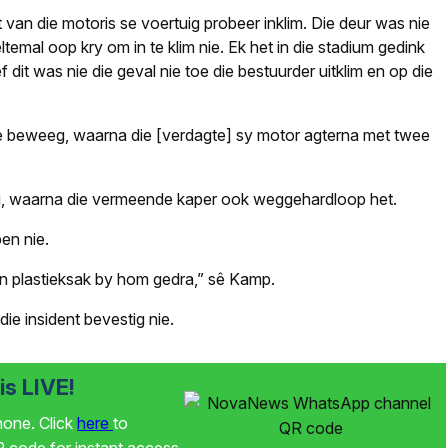
 van die motoris se voertuig probeer inklim. Die deur was nie
ltemal oop kry om in te klim nie. Ek het in die stadium gedink
it was nie die geval nie toe die bestuurder uitklim en op die
oe beweeg, waarna die [verdagte] sy motor agterna met twee
ag, waarna die vermeende kaper ook weggehardloop het.
en nie.
’n plastieksak by hom gedra,” sê Kamp.
die insident bevestig nie.
s LIVE!
phone. Click
here
to