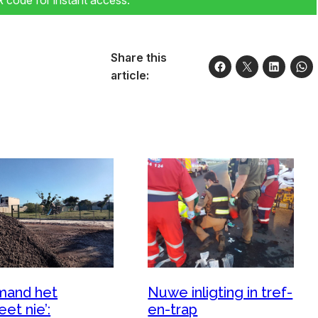
code for instant access.
Share this
article:
mand het
Nuwe inligting in tref-
et nie’:
en-trap