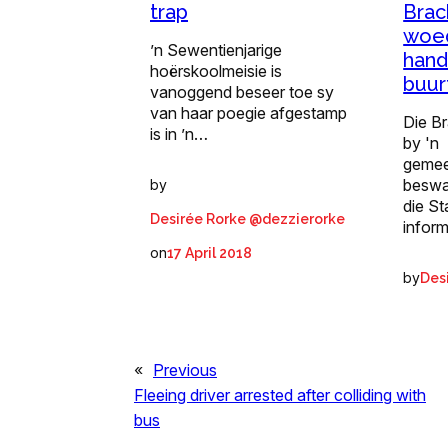
Brac
trap
woed
’n Sewentienjarige
hand
hoërskoolmeisie is
buur
vanoggend beseer toe sy
van haar poegie afgestamp
Die Br
is in ’n…
by 'n
gemee
beswa
by
die St
Desirée Rorke @dezzierorke
infor
on
17 April 2018
by
Des
«
Previous
Fleeing driver arrested after colliding with
bus