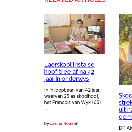
Laerskool Irista se
hoof tree af na 42
jaar in onderwys
In ’n loopbaan van 42 jaar,
Skoo
waarvan 25 as skoolhoof,
stre
het Francois van Wyk (65)
…
uit n
gem
by
on
Carina Roux
DF Ak