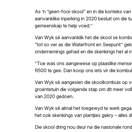
As ’n “geen-fooi-skool” en in die konteks van
aanvanklike inperking in 2020 besluit om die t
gemeenskap te help voed.’’
Van Wyk sê aanvanklik het die skool se kombu
“tot so ver as die Waterfront en Seepunt’’ ge
ondernemings gehad en die skenkings het al m
“Toe was ons aangewese op plaaslike mense
R500 te gee. Dan koop ons iets vir die kombui
Van Wyk sê aangesien die skoolkombuis op vo
groentetuin die volgende stap om dit meer vol
van 2020 gedoen.
Van Wyk sê almal het toegewyd te werk gegaa
het ook skenkings van plantjies gekry – alles d
Die skool dring nou deur na die nasionale ron