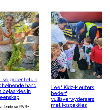
l se groentetuin
k helpende hand
Leef Kidz-kleuters
a bejaardes in
bederf
eenskap
vullisverwyderaars
met kospakkies
ademie se RVR-