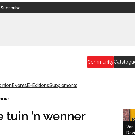
 Subscribe
Community
Catalogu
inion
Events
E-Editions
Supplements
enner
e tuin ’n wenner
Van 
Davi