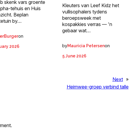
ub skenk vars groente
Kleuters van Leef Kidz het
lpha-tehuis en Huis
vullisophalers tydens
zicht. Beplan
beroepsweek met
tetuin by…
kospakkies verras — 'n
gebaar wat…
on
erBurger
by
on
Mauricia Petersen
uary 2026
5 June 2026
Next
»
Heimwee-groep verbind talle
mment.