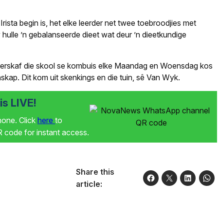
ista begin is, het elke leerder net twee toebroodjies met
 hulle ’n gebalanseerde dieet wat deur ’n dieetkundige
, verskaf die skool se kombuis elke Maandag en Woensdag kos
kap. Dit kom uit skenkings en die tuin, sê Van Wyk.
s LIVE!
phone. Click
here
to
code for instant access.
Share this
article: