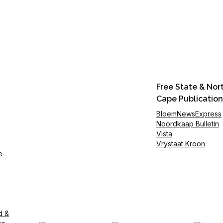
Free State & Nor
Cape Publication
BloemNewsExpress
Noordkaap Bulletin
Vista
Vrystaat Kroon
e
d &