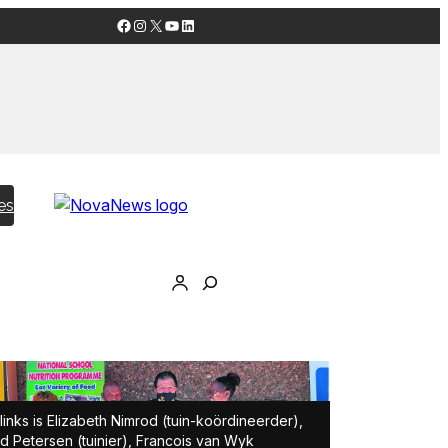
Facebook
Instagram
X
YouTube
LinkedIn
es
links is Elizabeth Nimrod (tuin-koördineerder),
d Petersen (tuinier), Francois van Wyk