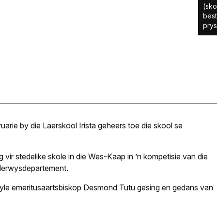
(sko
best
prys
rie by die Laerskool Irista geheers toe die skool se
g vir stedelike skole in die Wes-Kaap in ’n kompetisie van die
derwysdepartement.
wyle emeritusaartsbiskop Desmond Tutu gesing en gedans van