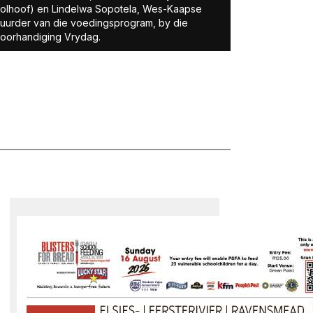
olhoof) en Lindelwa Sopotela, Wes-Kaapse
uurder van die voedingsprogram, by die
oorhandiging Vrydag.