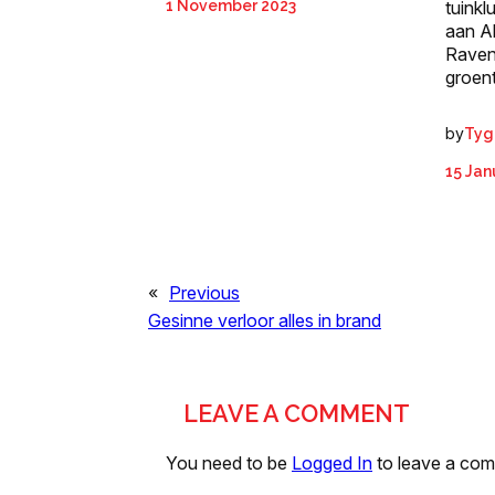
tuinkl
1 November 2023
aan A
Raven
groen
by
Tyg
15 Jan
«
Previous
Gesinne verloor alles in brand
LEAVE A COMMENT
You need to be
Logged In
to leave a co