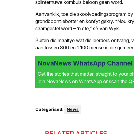
splinternuwe kombuis beloon gaan word.
Aanvanklik, toe die skoolvoedingsprogram by Ir
grondboontjiebotter en konfyt gekry. “Nou kry
saamgestel word – ’n ete,” sê Van Wyk.
Buiten die maaltye wat die leerders ontvang
aan tussen 800 en 1 100 mense in die gemeens
NovaNews WhatsApp Channel i
Get the stories that matter, straight to your 
join NovaNews on WhatsApp or scan the QR 
Categorised
:
News
RELATED ARTICLES