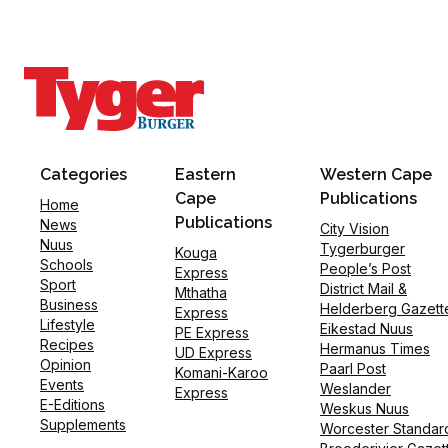
Categories
Eastern
Western Cape
Cape
Publications
Home
Publications
News
City Vision
Nuus
Tygerburger
Kouga
Schools
People’s Post
Express
Sport
District Mail &
Mthatha
Business
Helderberg Gazett
Express
Lifestyle
Eikestad Nuus
PE Express
Recipes
Hermanus Times
UD Express
Opinion
Paarl Post
Komani-Karoo
Events
Weslander
Express
E-Editions
Weskus Nuus
Supplements
Worcester Standar