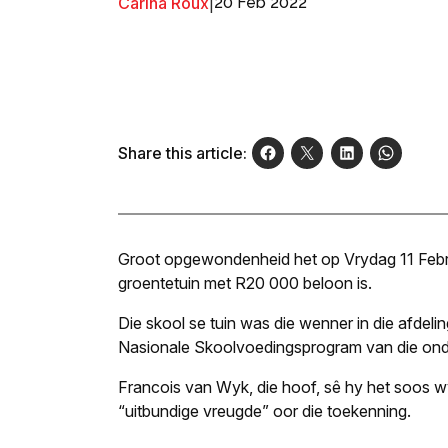
Carina Roux
|
20 Feb 2022
Share this article:
Groot opgewondenheid het op Vrydag 11 Februa
groentetuin met R20 000 beloon is.
Die skool se tuin was die wenner in die afdelin
Nasionale Skoolvoedingsprogram van die on
Francois van Wyk, die hoof, sê hy het soos 
“uitbundige vreugde” oor die toekenning.