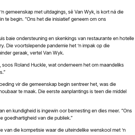
 ’n gemeenskap met uitdagings, sê Van Wyk, is kort ná die
uin te begin. “Ons het die inisiatief geneem om ons
is baie ondersteuning en skenkings van restaurante en hotelle
kry. Die voortslepende pandemie het ’n impak op die
inder geraak, vertel Van Wyk.
, soos Roland Huckle, wat onderneem het om maandeliks
s.”
eding vir die gemeenskap begin sentreer het, was die
houbaar te maak. Die eerste aanplantings is teen die middel
n en kundigheid is ingewin oor bemesting en dies meer. “Ons
ie goedhartigheid van die publiek.”
de van die kompetisie waar die uiteindelike wenskool met ’n