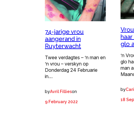
Vrou
74-jarige vrou
haar
aangerand in
glo 
Ruyterwacht
’n Vro
Twee verdagtes – ’n man en
glo ha
’n vrou – verskyn op
man a
Donderdag 24 Februarie
Maan
in…
by
Car
by
on
Avril Fillies
18 Se
9 February 2022