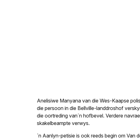
Anelisiwe Manyana van die Wes-Kaapse polisie 
die persoon in die Bellville-landdroshof vers
die oortreding van´n hofbevel. Verdere navrae
skakelbeampte verwys.
´n Aanlyn-petisie is ook reeds begin om Van d