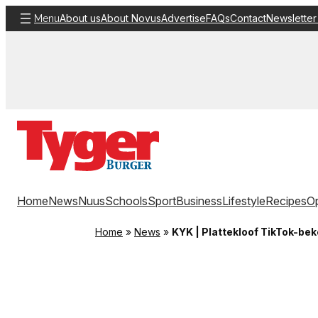
Skip
About us
About Novus
Advertise
FAQs
Contact
Newsletter
Menu
to
content
Home
News
Nuus
Schools
Sport
Business
Lifestyle
Recipes
Op
Home
»
News
»
KYK | Plattekloof TikTok-bek