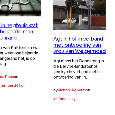
 in hegtenis wat
 bejaarde man
aanrand
Agt in hof in verband
met ontvoering van
u van Kalkfontein wat
vrou van Welgemoed
ar weerlose bejaarde
angerand het, is op
Agt mans het Donderdag in
dag…
die Bellville-landdroshof
verskyn in verband met die
ontvoering van 'n…
on
ina Roux
ptember 2024
by
on
Richard Roberts
12 June 2023