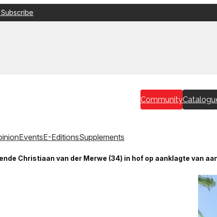
 Subscribe
Community
Catalogu
inion
Events
E-Editions
Supplements
ende Christiaan van der Merwe (34) in hof op aanklagte van aa