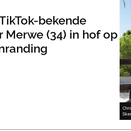
f TikTok-bekende
r Merwe (34) in hof op
nranding
Chri
Ske