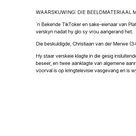
WAARSKUWING: DIE BEELDMATERIAAL M
´n Bekende TikToker en sake-eienaar van Platt
verskyn nadat hy glo sy vrou aangerand het.
Die beskuldigde, Christiaan van der Merwe (34
Hy staar verskeie klagte in die gesig insluiten
beseer, en twee aanklagte van algemene aanra
voorval is op kringtelevisie vasgevang en is w