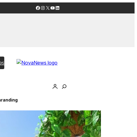
Facebook
Instagram
X
YouTube
LinkedIn
es
nranding