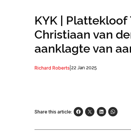
KYK | Plattekloo
Christiaan van de
aanklagte van aa
Richard Roberts
|
22 Jan 2025
Share this article: