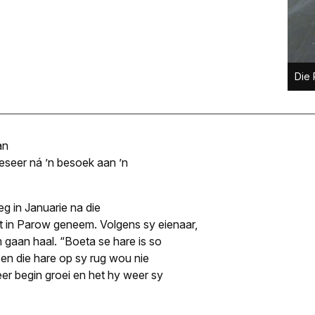
Die 
an
eseer ná ’n besoek aan ’n
eg in Januarie na die
 in Parow geneem. Volgens sy eienaar,
m gaan haal. “Boeta se hare is so
 en die hare op sy rug wou nie
eer begin groei en het hy weer sy