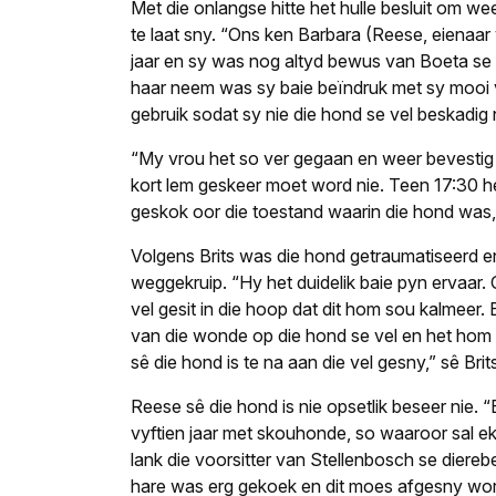
Met die onlangse hitte het hulle besluit om we
te laat sny. “Ons ken Barbara (Reese, eienaar v
jaar en sy was nog altyd bewus van Boeta se s
haar neem was sy baie beïndruk met sy mooi v
gebruik sodat sy nie die hond se vel beskadig 
“My vrou het so ver gegaan en weer bevestig 
kort lem geskeer moet word nie. Teen 17:30 h
geskok oor die toestand waarin die hond was,”
Volgens Brits was die hond getraumatiseerd e
weggekruip. “Hy het duidelik baie pyn ervaar.
vel gesit in die hoop dat dit hom sou kalmeer. 
van die wonde op die hond se vel en het hom
sê die hond is te na aan die vel gesny,” sê Brit
Reese sê die hond is nie opsetlik beseer nie. 
vyftien jaar met skouhonde, so waaroor sal e
lank die voorsitter van Stellenbosch se diere
hare was erg gekoek en dit moes afgesny word