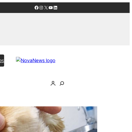
Facebook
Instagram
X
YouTube
LinkedIn
es