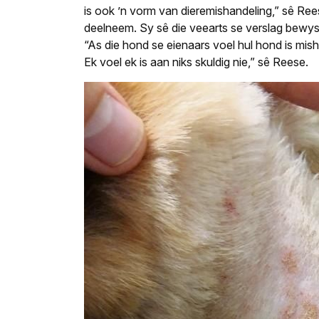
is ook ’n vorm van dieremishandeling,” sê Re
deelneem. Sy sê die veearts se verslag bewys 
“As die hond se eienaars voel hul hond is misha
Ek voel ek is aan niks skuldig nie,” sê Reese.