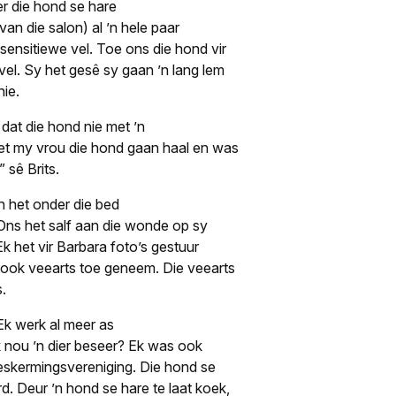
er die hond se hare
an die salon) al ’n hele paar
ensitiewe vel. Toe ons die hond vir
el. Sy het gesê sy gaan ’n lang lem
nie.
dat die hond nie met ’n
et my vrou die hond gaan haal en was
 sê Brits.
n het onder die bed
 Ons het salf aan die wonde op sy
Ek het vir Barbara foto’s gestuur
 ook veearts toe geneem. Die veearts
s.
“Ek werk al meer as
k nou ’n dier beseer? Ek was ook
beskermingsvereniging. Die hond se
. Deur ’n hond se hare te laat koek,