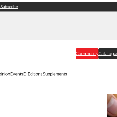
 Subscribe
Community
Catalogu
inion
Events
E-Editions
Supplements