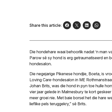
Share this article:
Die hondehare waai behoorlik nadat ’n man v
Parow sê sy hond is erg getraumatiseerd en b
hondesalon.
Die negejarige Pikenese hondjie, Boeta, is vro
Loving Care-hondesalon in ME Rothmanstraat
Johan Brits, was die hond in pyn toe hulle ho
vier jaar gelede in Malmesbury te kort geskeer
meer groei nie. Met baie borsel het die hare w
lieflike pels teruggekry,” sê Brits.