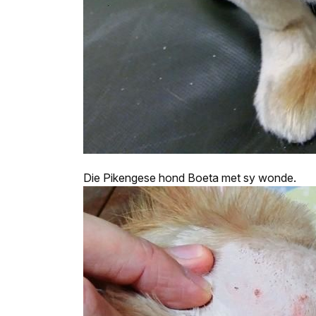
Die Pikengese hond Boeta met sy wonde.