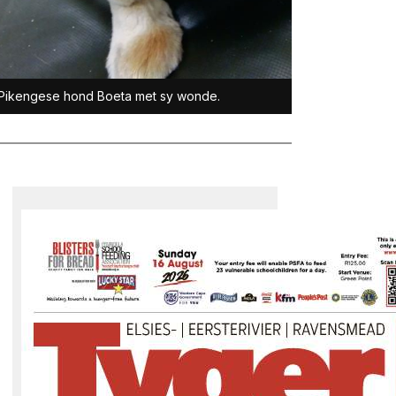
Pikengese hond Boeta met sy wonde.