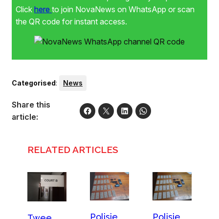
Click
here
to join NovaNews on WhatsApp or scan
the QR code for instant access.
Categorised
:
News
Share this
article:
RELATED ARTICLES
Polisie
Polisie
Twee