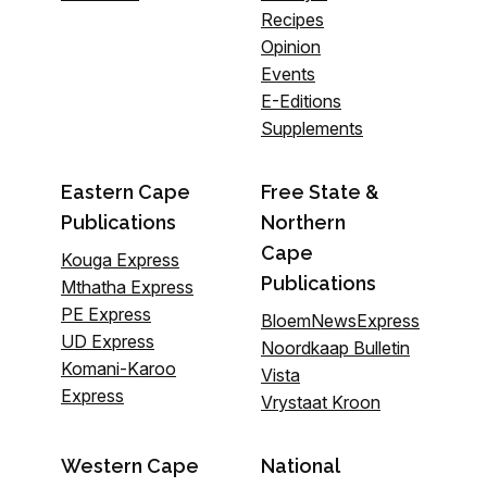
Recipes
Opinion
Events
E-Editions
Supplements
Eastern Cape
Free State &
Publications
Northern
Cape
Kouga Express
Publications
Mthatha Express
PE Express
BloemNewsExpress
UD Express
Noordkaap Bulletin
Komani-Karoo
Vista
Express
Vrystaat Kroon
Western Cape
National