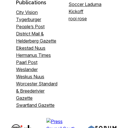
Publications
Soccer Laduma
Kickoff
City Vision
rooi rose
Tygerburger
People’s Post
District Mail &
Helderberg Gazette
Eikestad Nuus
Hermanus Times
Paarl Post
Weslander
Weskus Nuus
Worcester Standard
& Breederivier
Gazette
Swartland Gazette