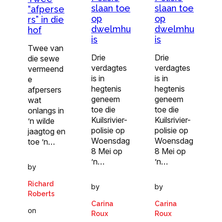
slaan toe
slaan toe
“afperse
op
op
rs” in die
dwelmhu
dwelmhu
hof
is
is
Twee van
Drie
Drie
die sewe
verdagtes
verdagtes
vermeend
is in
is in
e
hegtenis
hegtenis
afpersers
geneem
geneem
wat
toe die
toe die
onlangs in
Kuilsrivier-
Kuilsrivier-
’n wilde
polisie op
polisie op
jaagtog en
Woensdag
Woensdag
toe ’n…
8 Mei op
8 Mei op
’n…
’n…
by
Richard
by
by
Roberts
Carina
Carina
on
Roux
Roux