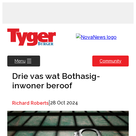
Skip
to
content
Community
Menu
Drie vas wat Bothasig-
inwoner beroof
Richard Roberts
|
28 Oct 2024