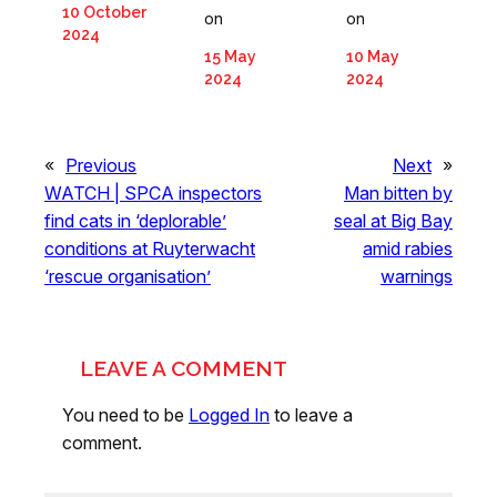
10 October
on
on
2024
15 May
10 May
2024
2024
«
Previous
Next
»
WATCH | SPCA inspectors
Man bitten by
find cats in ‘deplorable’
seal at Big Bay
conditions at Ruyterwacht
amid rabies
‘rescue organisation’
warnings
LEAVE A COMMENT
You need to be
Logged In
to leave a
comment.