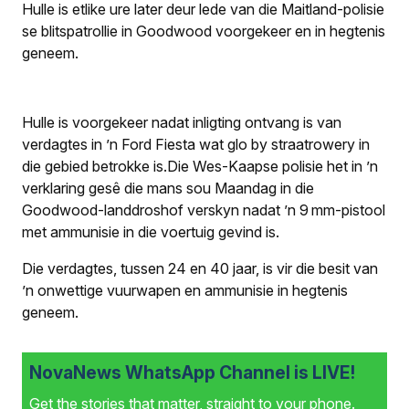
Hulle is etlike ure later deur lede van die Maitland-polisie
se blitspatrollie in Goodwood voorgekeer en in hegtenis
geneem.
Hulle is voorgekeer nadat inligting ontvang is van
verdagtes in ’n Ford Fiesta wat glo by straatrowery in
die gebied betrokke is.Die Wes-Kaapse polisie het in ’n
verklaring gesê die mans sou Maandag in die
Goodwood-landdroshof verskyn nadat ’n 9 mm-pistool
met ammunisie in die voertuig gevind is.
Die verdagtes, tussen 24 en 40 jaar, is vir die besit van
’n onwettige vuurwapen en ammunisie in hegtenis
geneem.
NovaNews WhatsApp Channel is LIVE!
Get the stories that matter, straight to your phone.