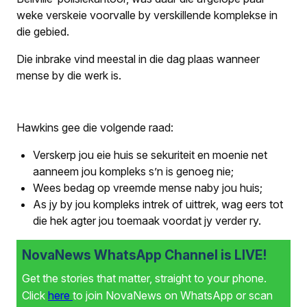
weke verskeie voorvalle by verskillende komplekse in
die gebied.
Die inbrake vind meestal in die dag plaas wanneer
mense by die werk is.
Hawkins gee die volgende raad:
Verskerp jou eie huis se sekuriteit en moenie net
aanneem jou kompleks s’n is genoeg nie;
Wees bedag op vreemde mense naby jou huis;
As jy by jou kompleks intrek of uittrek, wag eers tot
die hek agter jou toemaak voordat jy verder ry.
NovaNews WhatsApp Channel is LIVE!
Get the stories that matter, straight to your phone.
Click
here
to join NovaNews on WhatsApp or scan