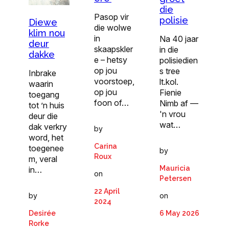
die
Pasop vir
polisie
Diewe
die wolwe
klim nou
in
Na 40 jaar
deur
skaapskler
in die
dakke
e – hetsy
polisiedien
op jou
s tree
Inbrake
voorstoep,
lt.kol.
waarin
op jou
Fienie
toegang
foon of…
Nimb af —
tot ’n huis
'n vrou
deur die
wat…
dak verkry
by
word, het
Carina
toegenee
by
Roux
m, veral
Mauricia
in…
on
Petersen
22 April
on
by
2024
6 May 2026
Desirée
Rorke