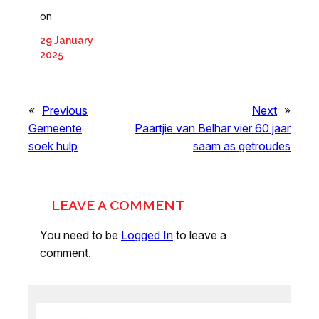
on
29 January
2025
«
Previous
Next
»
Gemeente
Paartjie van Belhar vier 60 jaar
soek hulp
saam as getroudes
LEAVE A COMMENT
You need to be
Logged In
to leave a
comment.