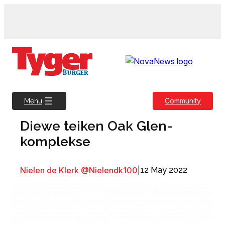
Skip
to
content
Community
Menu
Diewe teiken Oak Glen-
komplekse
Nielen de Klerk @Nielendk100
|
12 May 2022