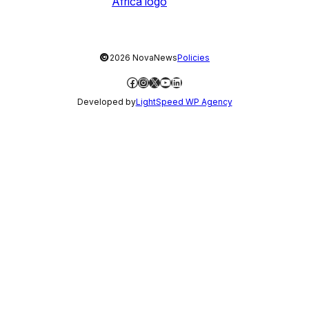
©
2026 NovaNews
Policies
Facebook
Instagram
X
YouTube
LinkedIn
Developed by
LightSpeed WP Agency