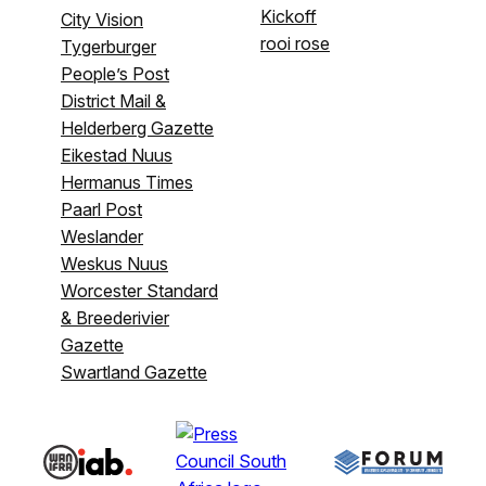
Kickoff
City Vision
rooi rose
Tygerburger
People’s Post
District Mail &
Helderberg Gazette
Eikestad Nuus
Hermanus Times
Paarl Post
Weslander
Weskus Nuus
Worcester Standard
& Breederivier
Gazette
Swartland Gazette