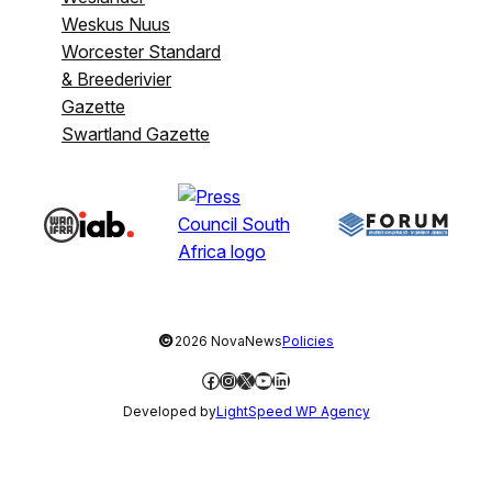
Weskus Nuus
Worcester Standard
& Breederivier
Gazette
Swartland Gazette
©
2026 NovaNews
Policies
Facebook
Instagram
X
YouTube
LinkedIn
Developed by
LightSpeed WP Agency