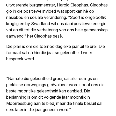
uitvoerende burgemeester, Harold Cleophas. Cleophas
glo in die positiewe invloed wat sport kan hê op
nasiebou en sosiale verandering. “Sport is ongelooflik
kragtig en by Swartland wil ons daai positiewe energie
vat en dit tot die verbetering van ons hele gemeenskap
aanwend,” het Cleophas gesê.
Die plan is om die toernooidag elke jaar uit te brei. Die
formaat sal ná hierdie jaar se geleentheid weer
bespreek word.
“Namate die geleentheid groei, sal alle reëlings en
praktiese oorwegings geëvalueer word sodat ons die
beste moontlike geleentheid kan aanbied. Die
beplanning is om dit volgende jaar moontlik in
Moorreesburg aan te bied, maar die finale besluit sal
eers later in die jaar geneem word.”