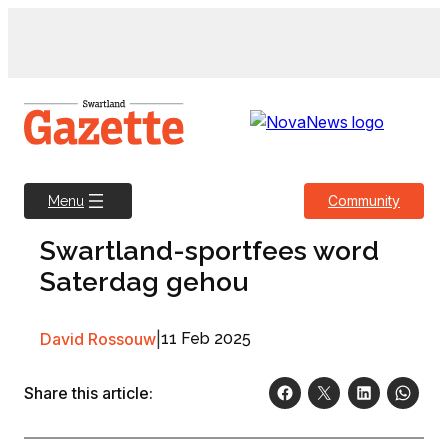
Skip
to
content
Community
Menu
Swartland-sportfees word
Saterdag gehou
David Rossouw
|
11 Feb 2025
Share this article: