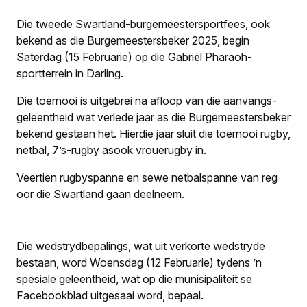
Die tweede Swartland-burgemeestersportfees, ook
bekend as die Burgemeestersbeker 2025, begin
Saterdag (15 Februarie) op die Gabriël Pharaoh-
sportterrein in Darling.
Die toernooi is uitgebrei na afloop van die aanvangs­
geleent­heid wat verlede jaar as die Burgemeestersbeker
bekend gestaan het. Hierdie jaar sluit die toernooi rugby,
netbal, 7’s-rugby asook vrouerugby in.
Veertien rugbyspanne en sewe netbalspanne van reg
oor die Swartland gaan deelneem.
Die wedstrydbepalings, wat uit verkorte wedstryde
bestaan, word Woensdag (12 Februarie) tydens ’n
spesiale geleentheid, wat op die munisipaliteit se
Facebookblad uitgesaai word, bepaal.