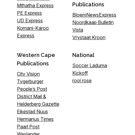
Publications
Mthatha Express
PE Express
BloemNewsExpress
UD Express
Noordkaap Bulletin
Komani-Karoo
Vista
Express
Vrystaat Kroon
Western Cape
National
Publications
Soccer Laduma
Kickoff
City Vision
rooi rose
Tygerburger
People’s Post
District Mail &
Helderberg Gazette
Eikestad Nuus
Hermanus Times
Paarl Post
Weslander