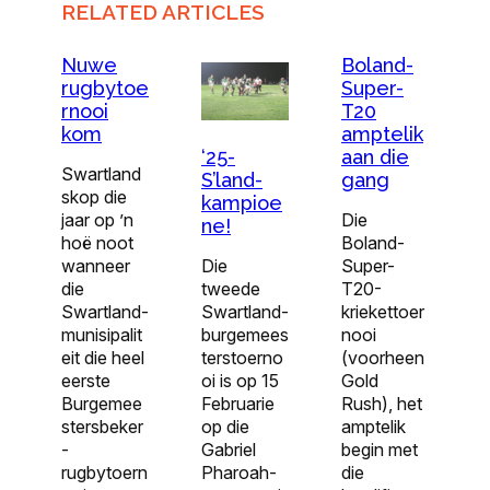
RELATED ARTICLES
Nuwe
Boland-
rugbytoe
Super-
rnooi
T20
kom
amptelik
aan die
‘25-
Swartland
gang
S’land-
skop die
kampioe
jaar op ’n
Die
ne!
hoë noot
Boland-
wanneer
Super-
Die
die
T20-
tweede
Swartland-
kriekettoer
Swartland-
munisipalit
nooi
burgemees
eit die heel
(voorheen
terstoerno
eerste
Gold
oi is op 15
Burgemee
Rush), het
Februarie
stersbeker
amptelik
op die
-
begin met
Gabriel
rugbytoern
die
Pharoah-