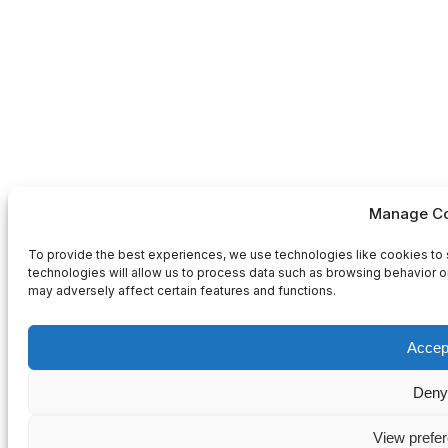
Manage Co
To provide the best experiences, we use technologies like cookies to 
technologies will allow us to process data such as browsing behavior or
may adversely affect certain features and functions.
Accep
Deny
View prefe