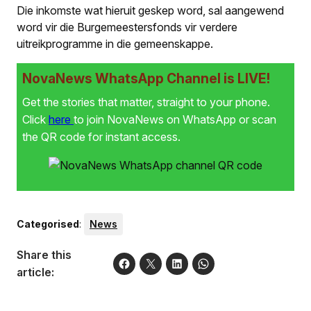
Die inkomste wat hieruit geskep word, sal aangewend
word vir die Burgemeestersfonds vir verdere
uitreikprogramme in die gemeenskappe.
NovaNews WhatsApp Channel is LIVE!
Get the stories that matter, straight to your phone.
Click
here
to join NovaNews on WhatsApp or scan
the QR code for instant access.
Categorised
:
News
Share this
article: