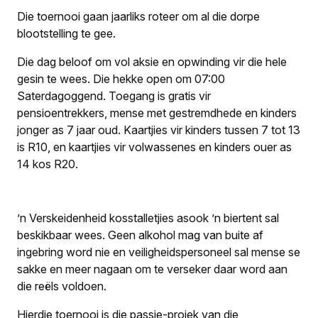
Die toernooi gaan jaarliks roteer om al die dorpe
blootstelling te gee.
Die dag beloof om vol aksie en opwinding vir die hele
gesin te wees. Die hekke open om 07:00
Saterdagoggend. Toegang is gratis vir
pensioentrekkers, mense met gestremdhede en kinders
jonger as 7 jaar oud. Kaartjies vir kinders tussen 7 tot 13
is R10, en kaartjies vir volwassenes en kinders ouer as
14 kos R20.
’n Verskeidenheid kosstalletjies asook ’n biertent sal
beskikbaar wees. Geen alkohol mag van buite af
ingebring word nie en veiligheidspersoneel sal mense se
sakke en meer nagaan om te verseker daar word aan
die reëls voldoen.
Hierdie toernooi is die passie-projek van die