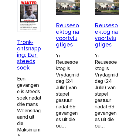
Reuseso
Reuseso
ektog na
ektog na
voortvlu
voortvlu
Tronk-
gtiges
gtiges
ontsnapp
ing: Een
‘n
‘n
steeds
Reusesoe
Reusesoe
soek
ktog is
ktog is
Vrydagmid
Vrydagmid
Een
dag (24
dag (24
gevangen
Julie) van
Julie) van
e is steeds
stapel
stapel
soek nadat
gestuur
gestuur
drie mans
nadat 69
nadat 69
Woensdag
gevangen
gevangen
aand uit
es uit die
es uit die
die
ou…
ou…
Maksimum