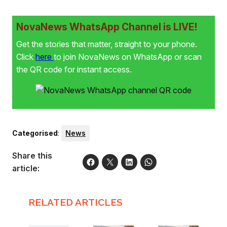
NovaNews WhatsApp Channel is LIVE!
Get the stories that matter, straight to your phone.
Click
here
to join NovaNews on WhatsApp or scan
the QR code for instant access.
Categorised
:
News
Share this
article:
RELATED ARTICLES