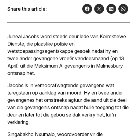
Share this article:
Juneal Jacobs word steeds deur lede van Korrektiewe
Dienste, die plaaslike polisie en
wetstoepassingsagentskappe gesoek nadat hy en
twee ander gevangene vroeër vandeesmaand (op 13
April) uit die Maksimum A-gevangenis in Malmesbury
ontsnap het.
Jacobs is ’n verhoorafwagtende gevangene wat
teregstaan op aanklag van moord. Hy en twee ander
gevangenes het omstreeks agtuur die aand uit dié deel
van die gevangenis ontsnap nadat hulle toegang tot die
deur en later tot die gebou se dak verkry het, lui ’n
verklaring.
Singabakho Nxumalo, woordvoerder vir die