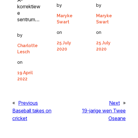
A-
by
by
korrektiew
e
Maryke
Maryke
sentrum…
Swart
Swart
on
on
by
25 July
25 July
Charlotte
2020
2020
Lesch
on
19 April
2022
«
Previous
Next
»
Baseball takes on
19-jarige wen Twee
cricket
Oseane