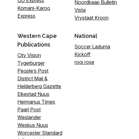
UD Express
Noordkaap Bulletin
Komani-Karoo
Vista
Express
Vrystaat Kroon
Western Cape
National
Publications
Soccer Laduma
Kickoff
City Vision
rooi rose
Tygerburger
People’s Post
District Mail &
Helderberg Gazette
Eikestad Nuus
Hermanus Times
Paarl Post
Weslander
Weskus Nuus
Worcester Standard