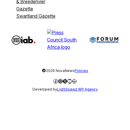
& Breederivier
Gazette
Swartland Gazette
©
2026 NovaNews
Policies
Facebook
Instagram
X
YouTube
LinkedIn
Developed by
LightSpeed WP Agency