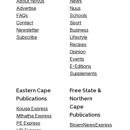
About Novus
News
Advertise
Nuus
FAQs
Schools
Contact
Sport
Newsletter
Business
Subscribe
Lifestyle
Recipes
Opinion
Events
E-Editions
Supplements
Eastern Cape
Free State &
Publications
Northern
Cape
Kouga Express
Publications
Mthatha Express
PE Express
BloemNewsExpress