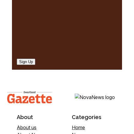
d
)
Sign Up
About
Categories
About us
Home