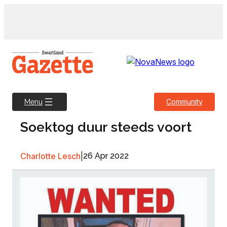
Skip
to
content
Community
Menu
Soektog duur steeds voort
Charlotte Lesch
|
26 Apr 2022