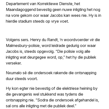
Departement van Korrektiewe Dienste, het
Maandagoggend bevestig geen nuwe inligting het nog
na vore gekom oor waar Jacobs kan wees nie. Hy is in
hierdie stadium steeds op vrye voet.
Volgens sers. Henry du Randt, ’n woordvoerder vir die
Malmesbury-polisie, word leidrade gedurig oor waar
Jacobs is, steeds opgevolg. “Die polisie volg alle
inligting wat deurgegee word, op,” het hy die publiek
verseker.
Nxumalo sê die ondersoek rakende die ontsnapping
duur steeds voort.
Hy kon egter nie bevestig of die elektriese heining by
die gevangenis wel stukkend was tydens die
ontsnapping nie. “Sodra die ondersoek afgehandel is,
sal ons alle inligting met die publiek deel.”