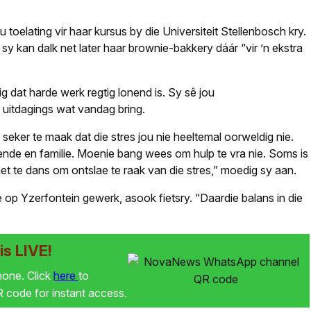
oelating vir haar kursus by die Universiteit Stellenbosch kry.
y kan dalk net later haar brownie-bakkery dáár “vir ’n ekstra
ig dat harde werk regtig lonend is. Sy sê jou
e uitdagings wat vandag bring.
seker te maak dat die stres jou nie heeltemal oorweldig nie.
iende en familie. Moenie bang wees om hulp te vra nie. Soms is
net te dans om ontslae te raak van die stres,” moedig sy aan.
e op Yzerfontein gewerk, asook fietsry. “Daardie balans in die
s LIVE!
phone. Click
here
to
code for instant access.