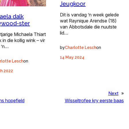
Jeugkoor
Dit is vandag ’n week gelede
aela dalk
wat Raynique Arendse (18)
ywood-ster
van Abbotsdale die nuutste
lid…
tjarige Michaela Thiart
 in die kollig wink – vir
ê ’n…
by
on
Charlotte Lesch
14 May 2024
on
rlotte Lesch
ch 2022
Next
»
 hs hopefield
Wisseltrofee kry eerste baas