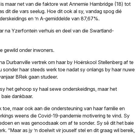
 is maar net van die faktore wat Annemie Hambridge (18) tot
as dit die vars seelug. Hoe dit ook al sy, vandag spog dié
derskeidings en ’n A-gemiddelde van 87,67%.
ar na Yzerfontein verhuis en deel van die Swartland-
ie gewild onder inwoners.
a Durbanville vertrek om haar by Hoërskool Stellenberg af te
nou sonder haar steeds werk toe nadat sy onlangs by haar nuwe
 vanjaar BRek gaan studeer.
 sy het gehoop sy haal sewe onderskeidings, maar het
 baie dankbaar.
k toe, maar ook aan die ondersteuning van haar familie en
nperkings weens die Covid-19-pandemie motivering te vind. Sy
pgedoen en was genoodsaak om af te sonder. Sy sê dit het baie
. “Maar as jy ’n doelwit vir jouself stel en dit graag wil bereik,