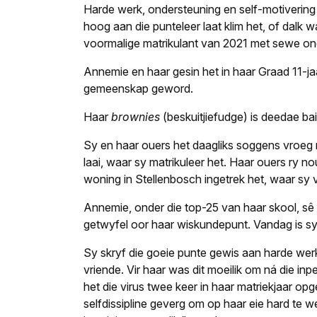
Harde werk, ondersteuning en self-motivering
hoog aan die punteleer laat klim het, of dalk w
voormalige matrikulant van 2021 met sewe on
Annemie en haar gesin het in haar Graad 11-ja
gemeenskap geword.
Haar
brownies
(beskuitjiefudge) is deedae ba
Sy en haar ouers het daagliks soggens vroeg n
laai, waar sy matrikuleer het. Haar ouers ry 
woning in Stellenbosch ingetrek het, waar sy
Annemie, onder die top-25 van haar skool, sê
getwyfel oor haar wiskundepunt. Vandag is sy
Sy skryf die goeie punte gewis aan harde wer
vriende. Vir haar was dit moeilik om ná die i
het die virus twee keer in haar matriekjaar o
selfdissipline geverg om op haar eie hard te werk