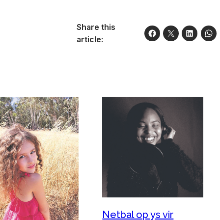
Share this
article:
Netbal op ys vir