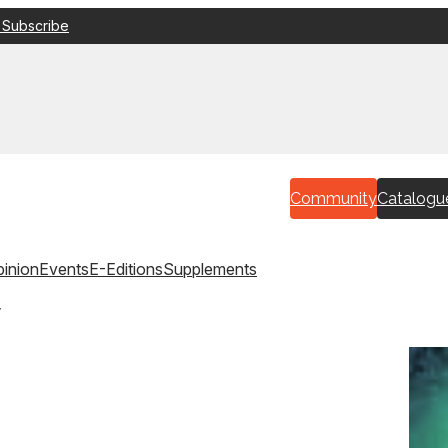
 Subscribe
Community
Catalogu
inion
Events
E-Editions
Supplements
’