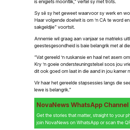
is enigiets moontlik,” vertel sy met trots.
Sy sê sy het geweet waarvoor sy werk en wou t
Haar volgende doelwit is om ’n CA te word en s
sakgeldjie” voortsit.
Annemie wil graag aan vanjaar se matrieks uitl
geestesgesondheid is baie belangrik met al di
“Vat gereeld ’n ruskansie en haal net asem om 
Kry ’n goeie ondersteuningstelsel soos jou vr
dit ook goed om laat in die aand in jou kamer 
Vir haar het gereelde stapsessies langs die se
lewe is belangrik.”
NovaNews WhatsApp Channel i
Get the stories that matter, straight to your 
join NovaNews on WhatsApp or scan the QR 