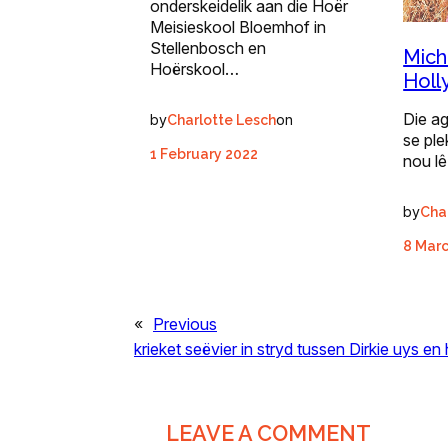
onderskeidelik aan die Hoër
Meisieskool Bloemhof in
Stellenbosch en
Mich
Hoërskool…
Holl
Die ag
by
on
Charlotte Lesch
se plek
1 February 2022
nou l
by
Cha
8 Mar
«
Previous
krieket seëvier in stryd tussen Dirkie uys en
LEAVE A COMMENT