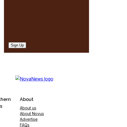
Sign Up
thern
About
s
About us
About Novus
Advertise
FAQs