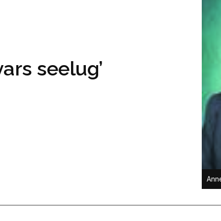
vars seelug’
Ann