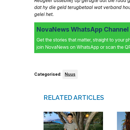
Reageer asseblief op gerugte dat die raad 
dat hy die geld terugbetaal wat verband ho
gelei het.
NovaNews WhatsApp Channel i
Get the stories that matter, straight to your 
join NovaNews on WhatsApp or scan the QR 
Categorised
:
Nuus
RELATED ARTICLES