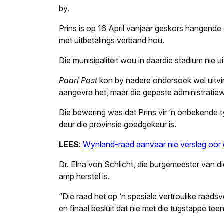
by.
Prins is op 16 April vanjaar geskors hangend
met uitbetalings verband hou.
Die munisipaliteit wou in daardie stadium nie u
Paarl Post
kon by nadere ondersoek wel uitvin
aangevra het, maar die gepaste administratiewe
Die bewering was dat Prins vir ‘n onbekende ty
deur die provinsie goedgekeur is.
LEES
:
Wynland-raad aanvaar nie verslag oor
Dr. Elna von Schlicht, die burgemeester van di
amp herstel is.
“Die raad het op ‘n spesiale vertroulike raa
en finaal besluit dat nie met die tugstappe tee