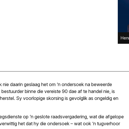
Henr
k nie daarin geslaag het om ‘n ondersoek na beweerde
estuurder binne die vereiste 90 dae af te handel nie, is
rstel. Sy voorlopige skorsing is gevolglik as ongeldig en
regsdienste op ‘n geslote raadsvergadering, wat die afgelope
erwittig het dat hy die ondersoek – wat ook ‘n tugverhoor