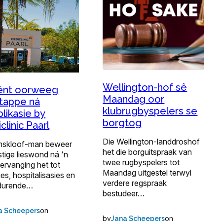
Wellington-hof sê
ënt oorweeg
Maandag oor
tappe ná
klubrugbyspelers se
likasie by
borgtog
clinic Paarl
Die Wellington-landdroshof
inskloof-man beweer
het die borguitspraak van
stige lieswond ná 'n
twee rugbyspelers tot
ervanging het tot
Maandag uitgestel terwyl
ies, hospitalisasies en
verdere regspraak
durende…
bestudeer…
on
a Scheepers
by
on
Jana Scheepers