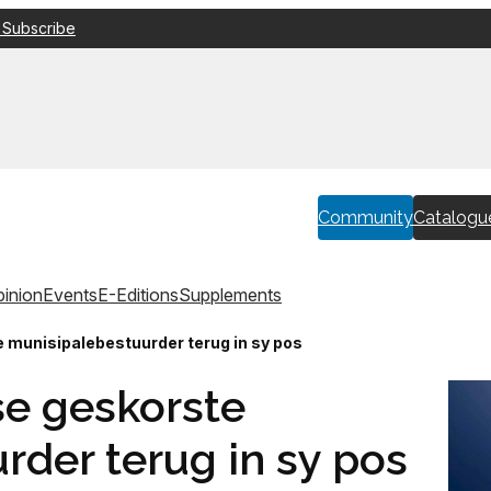
 Subscribe
Community
Catalogu
inion
Events
E-Editions
Supplements
 munisipalebestuurder terug in sy pos
se geskorste
rder terug in sy pos