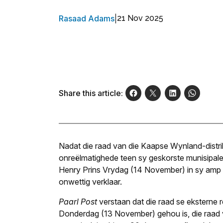
Rasaad Adams
|
21 Nov 2025
Share this article:
Nadat die raad van die Kaapse Wynland-distri
onreëlmatighede teen sy geskorste munisipale b
Henry Prins Vrydag (14 November) in sy amp he
onwettig verklaar.
Paarl Post
verstaan dat die raad se eksterne 
Donderdag (13 November) gehou is, die raad v