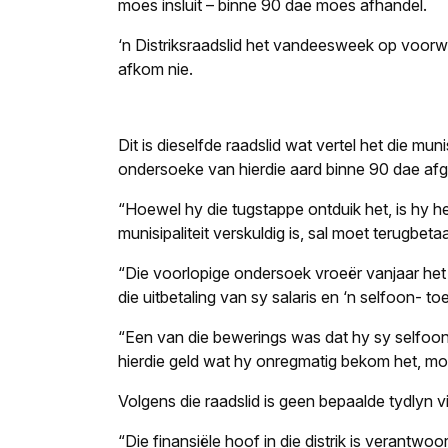
moes insluit – binne 90 dae moes afhandel.
‘n Distriksraadslid het vandeesweek op voorwaa
afkom nie.
Dit is dieselfde raadslid wat vertel het die mu
ondersoeke van hierdie aard binne 90 dae af
“Hoewel hy die tugstappe ontduik het, is hy 
munisipaliteit verskuldig is, sal moet terugbetaa
“Die voorlopige ondersoek vroeër vanjaar he
die uitbetaling van sy salaris en ‘n selfoon- t
“Een van die bewerings was dat hy sy selfoo
hierdie geld wat hy onregmatig bekom het, moet
Volgens die raadslid is geen bepaalde tydlyn vir
“Die finansiële hoof in die distrik is verantwo