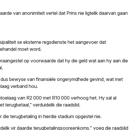
rde van anonimiteit vertel dat Prins nie ligtelik daarvan gaan
nisipaliteit se eksterne regsdienste het aangevoer dat
gehandel moet word.
heraangestel op voorwaarde dat hy die geld wat aan hy aan die
l.
t dus bewyse van finansiële ongerymdhede gevind, wat met
oelaag verband hou.
ntoelaag van R2 000 met R10 000 verhoog het. Hy sal al
 terugbetaal,” verduidelik die raadslid.
 die terugbetaling in hierdie stadium opgestel nie.
ordelik vir daardie terugbetalingsooreenkoms,” voeg die raadslid