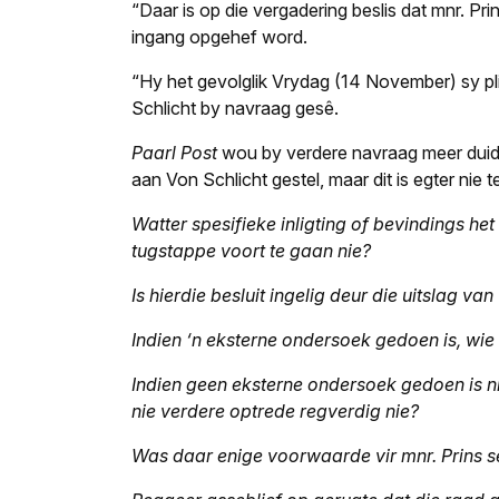
“Daar is op die vergadering beslis dat mnr. Pri
ingang opgehef word.
“Hy het gevolglik Vrydag (14 November) sy plig
Schlicht by navraag gesê.
Paarl Post
wou by verdere navraag meer duide
aan Von Schlicht gestel, maar dit is egter nie
Watter spesifieke inligting of bevindings he
tugstappe voort te gaan nie?
Is hierdie besluit ingelig deur die uitslag v
Indien ‘n eksterne ondersoek gedoen is, wie
Indien geen eksterne ondersoek gedoen is n
nie verdere optrede regverdig nie?
Was daar enige voorwaarde vir mnr. Prins s