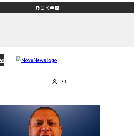
Facebook
Instagram
X
YouTube
LinkedIn
es