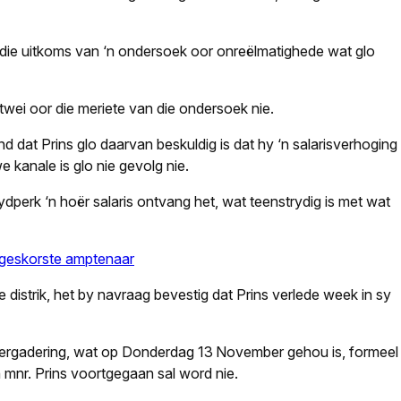
e die uitkoms van ‘n ondersoek oor onreëlmatighede wat glo
itwei oor die meriete van die ondersoek nie.
d dat Prins glo daarvan beskuldig is dat hy ‘n salarisverhoging
 kanale is glo nie gevolg nie.
dperk ‘n hoër salaris ontvang het, wat teenstrydig is met wat
 geskorste amptenaar
e distrik, het by navraag bevestig dat Prins verlede week in sy
dsvergadering, wat op Donderdag 13 November gehou is, formeel
n mnr. Prins voortgegaan sal word nie.