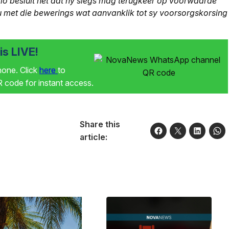
glo besluit het dat hy slegs mag terugkeer op voorwaarde
u met die bewerings wat aanvanklik tot sy voorsorgskorsing
s LIVE!
phone. Click
here
to
code for instant access.
Share this
article: