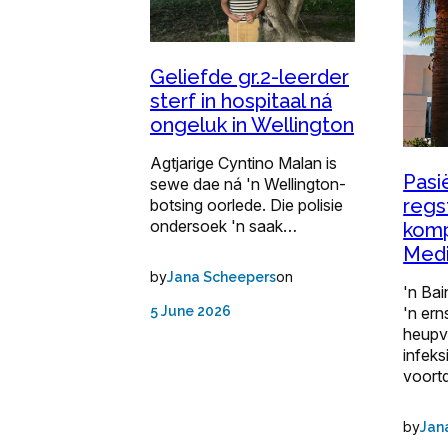
Geliefde gr.2-leerder
sterf in hospitaal ná
ongeluk in Wellington
Agtjarige Cyntino Malan is
Pasi
sewe dae ná 'n Wellington-
regs
botsing oorlede. Die polisie
ondersoek 'n saak…
komp
Medi
by
on
Jana Scheepers
'n Ba
'n ern
5 June 2026
heupv
infeks
voort
by
Jan