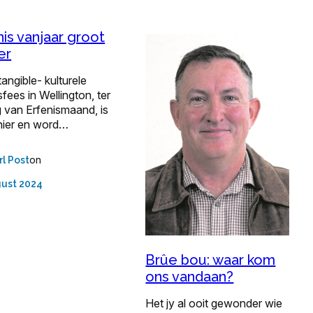
nis vanjaar groot
er
tangible- kulturele
sfees in Wellington, ter
g van Erfenismaand, is
hier en word…
on
rl Post
gust 2024
Brûe bou: waar kom
ons vandaan?
Het jy al ooit gewonder wie