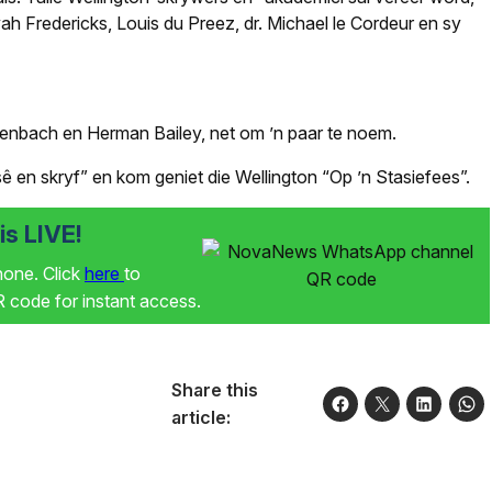
yah Fredericks, Louis du Preez, dr. Michael le Cordeur en sy
tenbach en Herman Bailey, net om ’n paar te noem.
 en skryf” en kom geniet die Wellington “Op ’n Stasiefees”.
s LIVE!
phone. Click
here
to
code for instant access.
Share this
article: