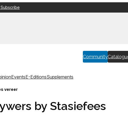
 Subscribe
Community
Catalogu
inion
Events
E-Editions
Supplements
es vereer
rywers by Stasiefees