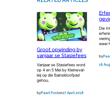
RELATED ARTICLES
Erfe
gevi
Die In
erfeni
vierin
weer 
Groot opwinding by
vanjaar se Stasiefees
by
Paa
Vanjaar se Stasiefees word
16 Au
op 4 en 5 Mei by Kleineval­
leij op die Bainskloofpad
gehou.
by
on
Paarl Post
27 April 2018