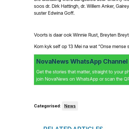
soos dr. Dirk Hattingh, dr. Willem Anker, Gaire
suster Edwina Goff.
Voorts is daar ook Winnie Rust, Breyten Brey
Kom kyk self op 13 Mei na wat “Onse mense sê
NovaNews WhatsApp Channel i
Get the stories that matter, straight to your 
join NovaNews on WhatsApp or scan the QR 
Categorised
:
News