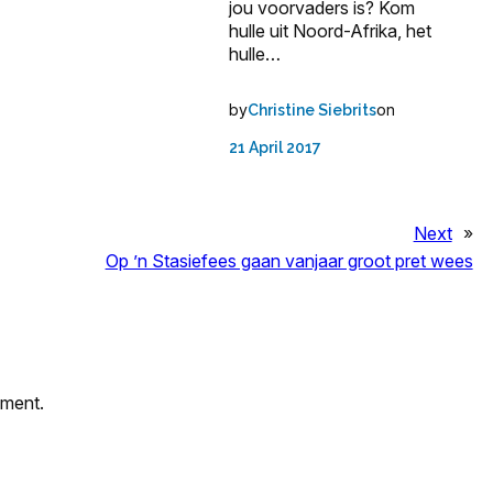
jou voorvaders is? Kom
hulle uit Noord-Afrika, het
hulle…
by
on
Christine Siebrits
21 April 2017
Next
»
Op ’n Stasiefees gaan vanjaar groot pret wees
mment.