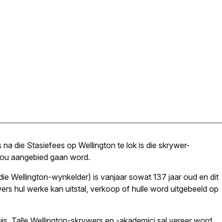
na die Stasiefees op Wellington te lok is die skrywer-
ebou aangebied gaan word.
ie Wellington-wynkelder) is vanjaar sowat 137 jaar oud en dit
ers hul werke kan uitstal, verkoop of hulle word uitgebeeld op
is. Talle Wellington-skrywers en -akademici sal vereer word,