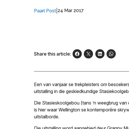
|
24 Mar 2017
Paarl Post
Share this article:
Een van vanjaar se trekpleisters om besoekers 
uitstalling in die geskiedkundige Stasiekoolg
Die Stasieskoolgebou (tans ’n weegbrug van d
is hier waar Wellington se kontemporêre skryw
uitstalborde.
Die uitstalling word aangebied deur Granny Mu