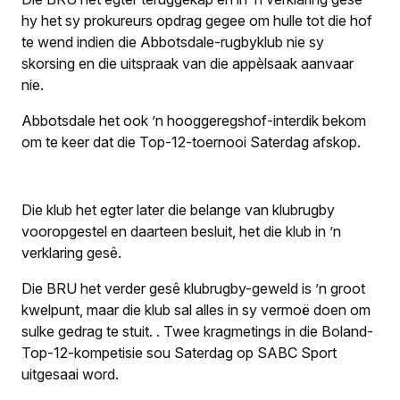
hy het sy prokureurs opdrag gegee om hulle tot die hof
te wend indien die Abbotsdale-rugbyklub nie sy
skorsing en die uitspraak van die appèlsaak aanvaar
nie.
Abbotsdale het ook ’n hooggeregshof-interdik bekom
om te keer dat die Top-12-toernooi Saterdag afskop.
Die klub het egter later die belange van klubrugby
vooropgestel en daarteen besluit, het die klub in ’n
verklaring gesê.
Die BRU het verder gesê klubrugby-geweld is ’n groot
kwelpunt, maar die klub sal alles in sy vermoë doen om
sulke gedrag te stuit.
.
Twee kragmetings in die Boland-
Top-12-kompetisie sou Saterdag op SABC Sport
uitgesaai word.