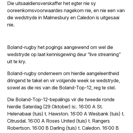
Die uitsaaidiensverskaffer het egter nie sy
ooreenkoms­voorwaardes nagekom nie, en nie een van
die wedstryde in Malmesbury en Caledon is uitgesaai
nie.
Boland-rugby het pogings aangewend om wel die
wedstryde op laat kennisgewing deur “
live streaming
”
uit te kry.
Boland-rugby onderneem om hierdie aangeleentheid
dringend te takel en vir volgende week se wedstryde,
sowel as die res van die Boland-Top-12, reg te stel.
Die Boland-Top-12-bepalings vir die tweede ronde
hierdie Saterdag (29 Oktober) is:
.
16:00 A St.
Helenabaai (tuis) t. Hawston
.
16:00 A Wesbank (tuis) t.
Citrusdal
.
16:00 A Roses United (tuis) t. Rangers
Robertson
.
16:00 B Darling (tuis) t. Caledon
.
16:00 B