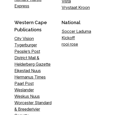
Vista
Express
Vrystaat Kroon
Western Cape
National
Publications
Soccer Laduma
Kickoff
City Vision
rooi rose
Tygerburger
People’s Post
District Mail &
Helderberg Gazette
Eikestad Nuus
Hermanus Times
Paarl Post
Weslander
Weskus Nuus
Worcester Standard
& Breederivier