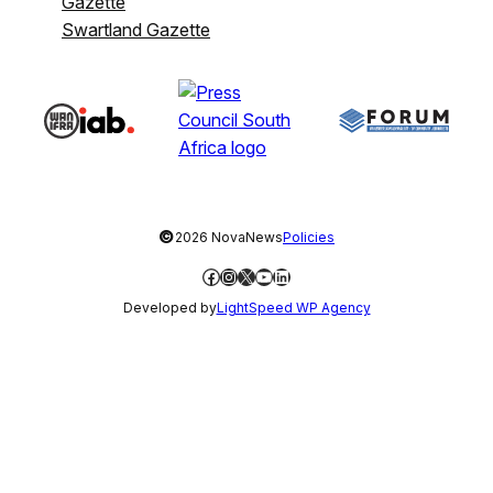
Gazette
Swartland Gazette
©
2026 NovaNews
Policies
Facebook
Instagram
X
YouTube
LinkedIn
Developed by
LightSpeed WP Agency