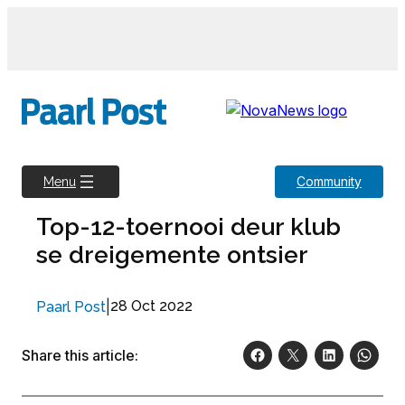
Skip
to
content
Community
Menu
Top-12-toernooi deur klub
se dreigemente ontsier
|
28 Oct 2022
Paarl Post
Share this article: