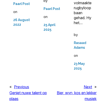
by
volmaakte
Paarl Post
rugbyloop
Paarl Post
on
baan
on
gehad. Hy
26 August
het…
2022
25 April
2025
by
Rasaad
Adams
on
23 May
2025
«
Previous
Next
»
Geniet nuwe talent op
Bier, wyn, kos en lekker
plaas
musiek