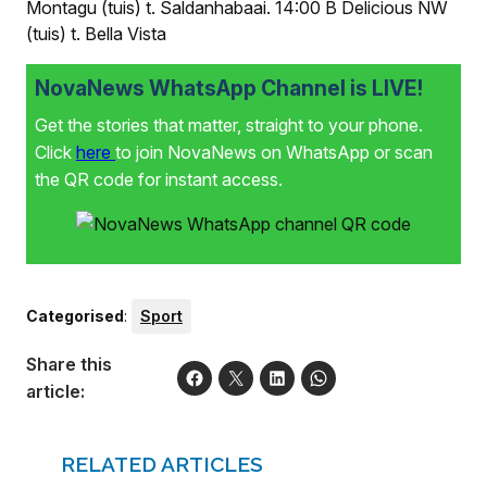
Montagu (tuis) t. Saldanhabaai
.
14:00 B Delicious NW
(tuis) t. Bella Vista
NovaNews WhatsApp Channel is LIVE!
Get the stories that matter, straight to your phone.
Click
here
to join NovaNews on WhatsApp or scan
the QR code for instant access.
Categorised
:
Sport
Share this
article:
RELATED ARTICLES