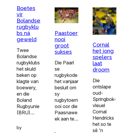
Boetes
vir
Bolandse
rugbyklu
bs ná
Paastoer
geweld
nooi
Cornal
groot
Twee
het jong
sukses
Bolandse
spelers
rugbyklubs
Die Paarl
laat
het skuld
se
droom
beken op
rugbykode
Die
klagte van
het vanjaar
ontslape
boewery,
besluit om
oud-
en die
sy
Springbok-
Boland
rugbytoern
vleuel
Rugbyunie
ooi oor die
Cornal
(BRU)…
Paasnawe
Hendricks
ek aan te…
het so te
by
sê 'n