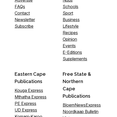
Advertise
Nuus
FAQs
Schools
Contact
Sport
Newsletter
Business
Subscribe
Lifestyle
Recipes
Opinion
Events
E-Editions
Supplements
Eastern Cape
Free State &
Publications
Northern
Cape
Kouga Express
Publications
Mthatha Express
PE Express
BloemNewsExpress
UD Express
Noordkaap Bulletin
Komani-Karoo