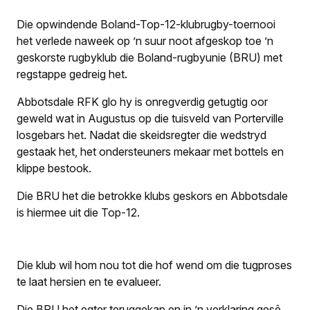
Die opwindende Boland-Top-12-klubrugby-toernooi
het verlede naweek op ’n suur noot afgeskop toe ’n
geskorste rugbyklub die Boland-rugbyunie (BRU) met
regstappe gedreig het.
Abbotsdale RFK glo hy is onregverdig getugtig oor
geweld wat in Augustus op die tuisveld van Porterville
losgebars het. Nadat die skeidsregter die wedstryd
gestaak het, het ondersteuners mekaar met bottels en
klippe bestook.
Die BRU het die betrokke klubs geskors en Abbotsdale
is hiermee uit die Top-12.
Die klub wil hom nou tot die hof wend om die tugproses
te laat hersien en te evalueer.
Die BRU het egter teruggekap en in ’n verklaring gesê