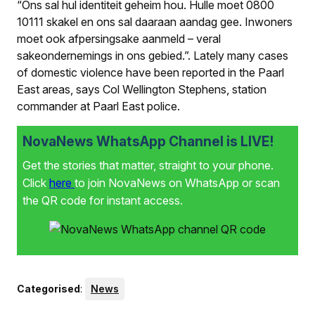
“Ons sal hul identiteit geheim hou. Hulle moet 0800
10111 skakel en ons sal daaraan aandag gee. Inwoners
moet ook afpersingsake aanmeld – veral
sakeondernemings in ons gebied.”
.
Lately many cases
of domestic violence have been reported in the Paarl
East areas, says Col Wellington Stephens, station
commander at Paarl East police.
NovaNews WhatsApp Channel is LIVE!
Get the stories that matter, straight to your phone.
Click
here
to join NovaNews on WhatsApp or scan
the QR code for instant access.
Categorised
:
News