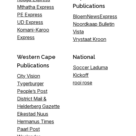
Publications
Mthatha Express
PE Express
BloemNewsExpress
UD Express
Noordkaap Bulletin
Komani-Karoo
Vista
Express
Vrystaat Kroon
Western Cape
National
Publications
Soccer Laduma
Kickoff
City Vision
rooi rose
Tygerburger
People’s Post
District Mail &
Helderberg Gazette
Eikestad Nuus
Hermanus Times
Paarl Post