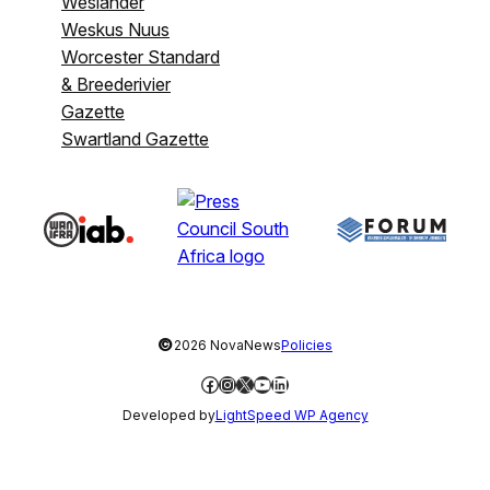
Weslander
Weskus Nuus
Worcester Standard
& Breederivier
Gazette
Swartland Gazette
©
2026 NovaNews
Policies
Facebook
Instagram
X
YouTube
LinkedIn
Developed by
LightSpeed WP Agency