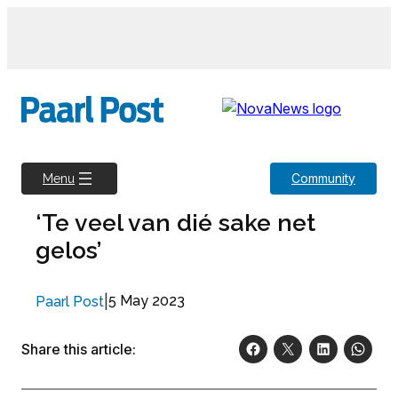
Skip
to
content
Community
Menu
‘Te veel van dié sake net
gelos’
|
5 May 2023
Paarl Post
Share this article: