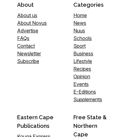
About
Categories
About us
Home
About Novus
News
Advertise
Nuus
FAQs
Schools
Contact
Sport
Newsletter
Business
Subscribe
Lifestyle
Recipes
Opinion
Events
E-Editions
Supplements
Eastern Cape
Free State &
Publications
Northern
Cape
Kouga Express