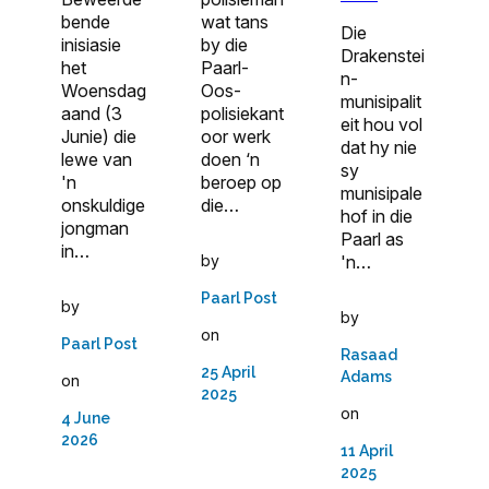
bende
wat tans
Die
inisiasie
by die
Drakenstei
het
Paarl-
n-
Woensdag
Oos-
munisipalit
aand (3
polisiekant
eit hou vol
Junie) die
oor werk
dat hy nie
lewe van
doen ‘n
sy
'n
beroep op
munisipale
onskuldige
die…
hof in die
jongman
Paarl as
in…
'n…
by
Paarl Post
by
by
on
Paarl Post
Rasaad
25 April
Adams
on
2025
on
4 June
2026
11 April
2025