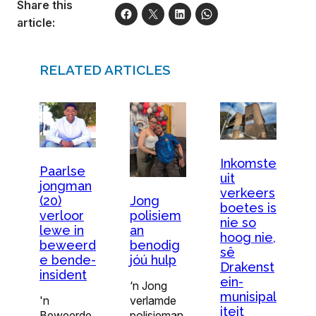
Share this
article:
RELATED ARTICLES
Inkomste
Paarlse
uit
jongman
verkeers
(20)
Jong
boetes is
verloor
polisiem
nie so
lewe in
an
hoog nie,
beweerd
benodig
sê
e bende-
jóú hulp
Drakenst
insident
ein-
‘n Jong
munisipal
'n
verlamde
iteit
Beweerde
polisieman