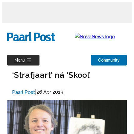
Skip
to
content
Community
Menu
‘Strafjaart’ ná ‘Skool’
|
26 Apr 2019
Paarl Post