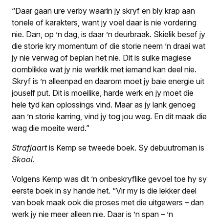
“Daar gaan ure verby waarin jy skryf en bly krap aan
tonele of karakters, want jy voel daar is nie vordering
nie. Dan, op ’n dag, is daar ’n deurbraak. Skielik besef jy
die storie kry momentum of die storie neem ’n draai wat
jy nie verwag of beplan het nie. Dit is sulke magiese
oomblikke wat jy nie werklik met iemand kan deel nie.
Skryf is ’n alleenpad en daarom moet jy baie energie uit
jouself put. Dit is moeilike, harde werk en jy moet die
hele tyd kan oplossings vind. Maar as jy lank genoeg
aan ’n storie karring, vind jy tog jou weg. En dit maak die
wag die moeite werd.”
Strafjaart
is Kemp se tweede boek. Sy debuutroman is
Skool
.
Volgens Kemp was dit ’n onbeskryflike gevoel toe hy sy
eerste boek in sy hande het. “Vir my is die lekker deel
van boek maak ook die proses met die uitgewers – dan
werk jy nie meer alleen nie. Daar is ’n span – ’n