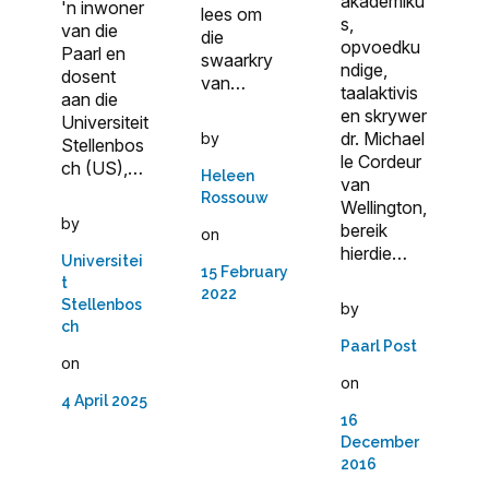
akademiku
'n inwoner
lees om
s,
van die
die
opvoedku
Paarl en
swaarkry
ndige,
dosent
van…
taalaktivis
aan die
en skrywer
Universiteit
dr. Michael
by
Stellenbos
le Cordeur
ch (US),…
Heleen
van
Rossouw
Wellington,
by
bereik
on
hierdie…
Universitei
15 February
t
2022
Stellenbos
by
ch
Paarl Post
on
on
4 April 2025
16
December
2016