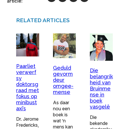
article:
RELATED ARTICLES
Paarliet
Geduld
Die
verwerf
gevorm
belangrik
sy
deur
heid van
doktorsg
omgee-
Bruinme
raad met
mense
nse in
fokus op
boek
minibust
As daar
vasgelê
axi’s
nou een
boek is
Die
Dr. Jerome
wat ’n
bekende
Fredericks,
mens kan