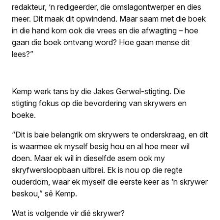
redakteur, ’n redigeerder, die omslagontwerper en dies
meer. Dit maak dit opwindend. Maar saam met die boek
in die hand kom ook die vrees en die afwagting – hoe
gaan die boek ontvang word? Hoe gaan mense dit
lees?”
Kemp werk tans by die Jakes Gerwel-stigting. Die
stigting fokus op die bevordering van skrywers en
boeke.
“Dit is baie belangrik om skrywers te onderskraag, en dit
is waarmee ek myself besig hou en al hoe meer wil
doen. Maar ek wil in dieselfde asem ook my
skryfwersloopbaan uitbrei. Ek is nou op die regte
ouderdom, waar ek myself die eerste keer as ’n skrywer
beskou,” sê Kemp.
Wat is volgende vir dié skrywer?