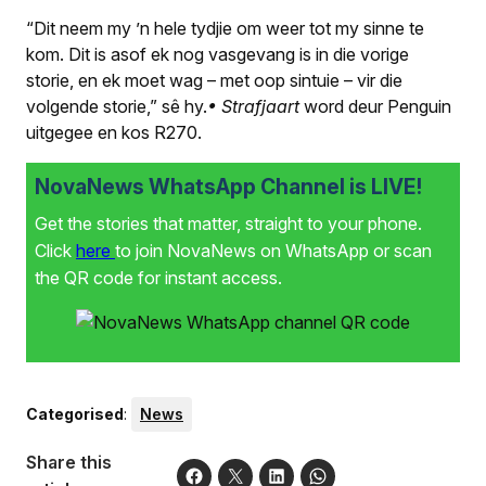
“Dit neem my ’n hele tydjie om weer tot my sinne te
kom. Dit is asof ek nog vasgevang is in die vorige
storie, en ek moet wag – met oop sintuie – vir die
volgende storie,” sê hy.
• Strafjaart
word deur Penguin
uitgegee en kos R270.
NovaNews WhatsApp Channel is LIVE!
Get the stories that matter, straight to your phone.
Click
here
to join NovaNews on WhatsApp or scan
the QR code for instant access.
Categorised
:
News
Share this