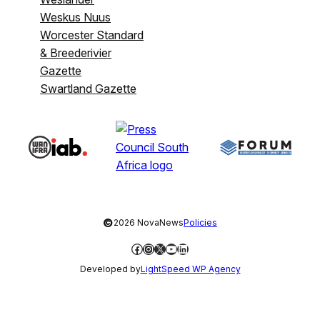
Weskus Nuus
Worcester Standard
& Breederivier
Gazette
Swartland Gazette
©
2026 NovaNews
Policies
Facebook
Instagram
X
YouTube
LinkedIn
Developed by
LightSpeed WP Agency