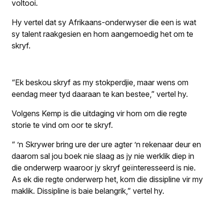
voltooi.
Hy vertel dat sy Afrikaans-onderwyser die een is wat
sy talent raakgesien en hom aangemoedig het om te
skryf.
“Ek beskou skryf as my stokperdjie, maar wens om
eendag meer tyd daaraan te kan bestee,” vertel hy.
Volgens Kemp is die uitdaging vir hom om die regte
storie te vind om oor te skryf.
“ ’n Skrywer bring ure der ure agter ’n rekenaar deur en
daarom sal jou boek nie slaag as jy nie werklik diep in
die onderwerp waaroor jy skryf geïnteresseerd is nie.
As ek die regte onderwerp het, kom die dissipline vir my
maklik. Dissipline is baie belangrik,” vertel hy.