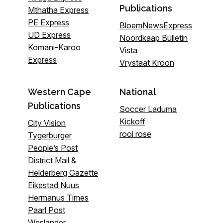
Publications
Mthatha Express
PE Express
BloemNewsExpress
UD Express
Noordkaap Bulletin
Komani-Karoo
Vista
Express
Vrystaat Kroon
Western Cape
National
Publications
Soccer Laduma
Kickoff
City Vision
rooi rose
Tygerburger
People’s Post
District Mail &
Helderberg Gazette
Eikestad Nuus
Hermanus Times
Paarl Post
Weslander