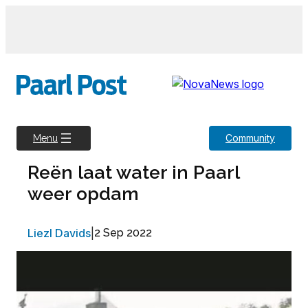
Skip
to
content
Community
Menu
Reën laat water in Paarl
weer opdam
Liezl Davids
|
2 Sep 2022