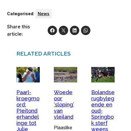
Categorised
:
News
Share this
article:
RELATED ARTICLES
Woede
Bolandse
Paarl-
oor
rugbyleg
kroegmo
‘sloping’
ende en
ord:
van
oud-
PIeitond
vleiland
Springbo
erhandel
k sterf
inge tot
Plaaslike
weens
Julie