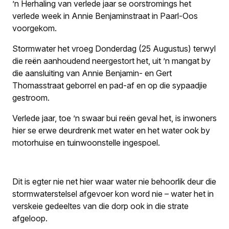
’n Herhaling van verlede jaar se oorstromings het
verlede week in Annie Benjaminstraat in Paarl-Oos
voorgekom.
Stormwater het vroeg Donderdag (25 Augustus) terwyl
die reën aanhoudend neergestort het, uit ’n mangat by
die aansluiting van Annie Benjamin- en Gert
Thomasstraat geborrel en pad-af en op die sypaadjie
gestroom.
Verlede jaar, toe ’n swaar bui reën geval het, is inwoners
hier se erwe deurdrenk met water en het water ook by
motorhuise en tuinwoonstelle ingespoel.
Dit is egter nie net hier waar water nie behoorlik deur die
stormwaterstelsel afgevoer kon word nie – water het in
verskeie gedeeltes van die dorp ook in die strate
afgeloop.