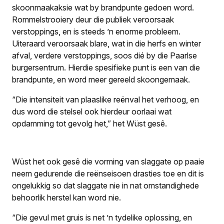
skoonmaakaksie wat by brandpunte gedoen word.
Rommelstrooiery deur die publiek veroorsaak
verstoppings, en is steeds ’n enorme probleem.
Uiteraard veroorsaak blare, wat in die herfs en winter
afval, verdere verstoppings, soos dié by die Paarlse
burgersentrum. Hierdie spesifieke punt is een van die
brandpunte, en word meer gereeld skoongemaak.
“Die intensiteit van plaaslike reënval het verhoog, en
dus word die stelsel ook hierdeur oorlaai wat
opdamming tot gevolg het,” het Wüst gesê.
Wüst het ook gesê die vorming van slaggate op paaie
neem gedurende die reënseisoen drasties toe en dit is
ongelukkig so dat slaggate nie in nat omstandighede
behoorlik herstel kan word nie.
“Die gevul met gruis is net ’n tydelike oplossing, en