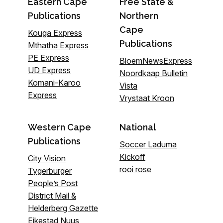
Eastern Cape
Free State &
Publications
Northern
Cape
Kouga Express
Publications
Mthatha Express
PE Express
BloemNewsExpress
UD Express
Noordkaap Bulletin
Komani-Karoo
Vista
Express
Vrystaat Kroon
Western Cape
National
Publications
Soccer Laduma
Kickoff
City Vision
rooi rose
Tygerburger
People’s Post
District Mail &
Helderberg Gazette
Eikestad Nuus