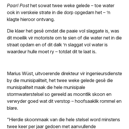
Paarl Post
het sowat twee weke gelede – toe water
ook in verskeie strate in die dorp opgedam het – ’n
klagte hieroor ontvang.
Die klaer het gesê omdat die paaie vol slaggate is, was
dit moeilik vir motoriste om te sien of die water net in die
straat opdam en of dit dalk ’n slaggat vol water is
waardeur hulle moet ry – totdat dit te laat is.
Marius Wüst, uitvoerende direkteur vir ingenieursdienste
by die munisipaliteit, het twee weke gelede gesê die
munisipaliteit maak die hele munisipale
stormwaterstelsel so gereeld as moontlik skoon en
verwyder goed wat dit verstop – hoofsaaklik rommel en
blare.
“Hierdie skoonmaak van die hele stelsel word minstens
twee keer per jaar gedoen met aanvullende