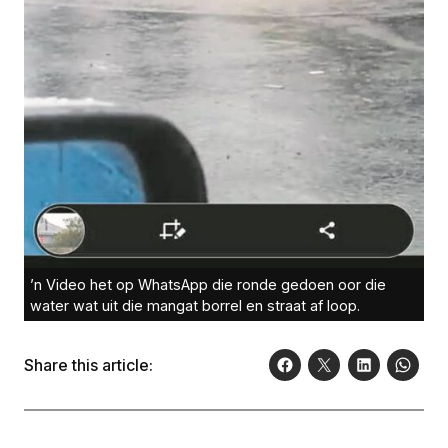
’n Video het op WhatsApp die ronde gedoen oor die
water wat uit die mangat borrel en straat af loop.
Share this article: