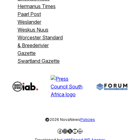
Hermanus Times
Paarl Post
Weslander
Weskus Nuus
Worcester Standard
& Breederivier
Gazette
Swartland Gazette
©
2026 NovaNews
Policies
Facebook
Instagram
X
YouTube
LinkedIn
Developed by
LightSpeed WP Agency