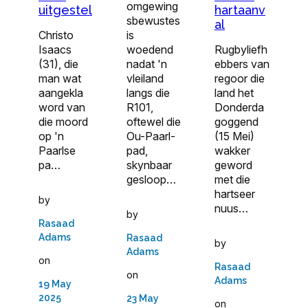
omgewing
hartaanv
uitgestel
sbewustes
al
is
Christo
woedend
Rugbyliefh
Isaacs
nadat 'n
ebbers van
(31), die
vleiland
regoor die
man wat
langs die
land het
aangekla
R101,
Donderda
word van
oftewel die
goggend
die moord
Ou-Paarl-
(15 Mei)
op 'n
pad,
wakker
Paarlse
skynbaar
geword
pa…
gesloop…
met die
hartseer
by
nuus…
by
Rasaad
Adams
Rasaad
by
Adams
on
Rasaad
on
Adams
19 May
2025
23 May
on