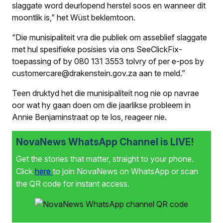
slaggate word deurlopend herstel soos en wanneer dit
moontlik is,” het Wüst beklemtoon.
“Die munisipaliteit vra die publiek om asseblief slaggate
met hul spesifieke posisies via ons SeeClickFix-
toepassing of by 080 131 3553 tolvry of per e-pos by
customercare@drakenstein.gov.za aan te meld.”
Teen druktyd het die munisipaliteit nog nie op navrae
oor wat hy gaan doen om die jaarlikse probleem in
Annie Benjaminstraat op te los, reageer nie.
NovaNews WhatsApp Channel is LIVE!
Get the stories that matter, straight to your phone.
Click
here
to join NovaNews on WhatsApp or scan
the QR code for instant access.