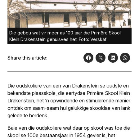
Die gebou wat vir meer as 100 jaar die Primêre Skool
Klein Drakenstein gehuisves het. Foto: Verskaf
Share this article:
Die oudskoliere van een van Drakenstein se oudste en
bekendste plaasskole, die eertydse Primêre Skool Klein
Drakenstein, het ’n opwindende en stimulerende manier
ontdek om saam-saam hul gelukkige skooldae van lank
gelede te herdenk.
Baie van die oudskoliere wat daar op skool was toe die
skool se 100e bestaansjaar in 1954 gevier is, het