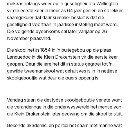
mekaar onlangs weer op ’n geselligheid op Wellington
vir die eerste keer in meer as 64 jaar gesien en so lekker
saamgekuier dat daar summier besluit is dat dié
geselligheid voortaan ’n jaarlikse instelling moet word.
Die volgende byeenkoms sal later vanjaar op 26
November plaasvind.
Die skool het in 1854 in ’n buitegebou op die plaas
Lanquedoc in die Klein Drakenstein vir die eerste keer
geopen. Deur die jare het dit in status gegroei tot ’n
gewilde tweemanskool wat gehuisves is in ’n netjiese
skoolgeboutjie wat deur die ouers opgerig is.
Vandag staan die destydse skoolgeboutjie verlate want
die veranderinge in die onderwyswêreld het mense van
die Klein Drakenstein later gedwing om die skool te sluit.
Bekende akademici en politici het saam met manne wat