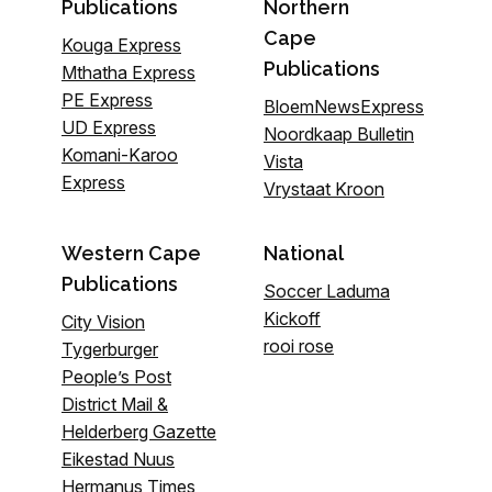
Publications
Northern
Cape
Kouga Express
Publications
Mthatha Express
PE Express
BloemNewsExpress
UD Express
Noordkaap Bulletin
Komani-Karoo
Vista
Express
Vrystaat Kroon
Western Cape
National
Publications
Soccer Laduma
Kickoff
City Vision
rooi rose
Tygerburger
People’s Post
District Mail &
Helderberg Gazette
Eikestad Nuus
Hermanus Times