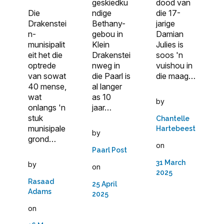
geskiedku
dood van
Die
ndige
die 17-
Drakenstei
Bethany-
jarige
n-
gebou in
Damian
munisipalit
Klein
Julies is
eit het die
Drakenstei
soos 'n
optrede
nweg in
vuishou in
van sowat
die Paarl is
die maag…
40 mense,
al langer
wat
as 10
by
onlangs 'n
jaar…
stuk
Chantelle
munisipale
Hartebeest
by
grond…
on
Paarl Post
31 March
by
on
2025
Rasaad
25 April
Adams
2025
on