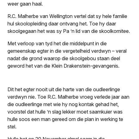
weer gaan haal.
R.C. Malherbe van Wellington vertel dat sy hele familie
hul skoolopleiding daar ontvang het. Toe hy daar
skoolgegaan het was sy Pa ’n lid van die skoolkomitee.
Met verloop van tyd het die middelpunt in die
gemeenskap egter in die vergetelheid verdwyn – veral
nadat die grond waarop die skoolgebou staan deel
geword het van die Klein Drakenstein-gevangenis.
Dit het egter nooit uit die harte van die oudleerlinge
verdwyn nie. Toe R.C. Malherbe vroeg verlede jaar aan
die oudleerlinge met wie hy nog kontak gehad het,
voorstel dat hulle ’n slag lekker moet saamkuier was
hulle soos een man gereed om die plan in werking te
stel.
Hulle het op 20 November almal saam in die