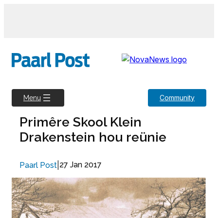
Skip
to
content
Community
Menu
Primêre Skool Klein
Drakenstein hou reünie
|
27 Jan 2017
Paarl Post