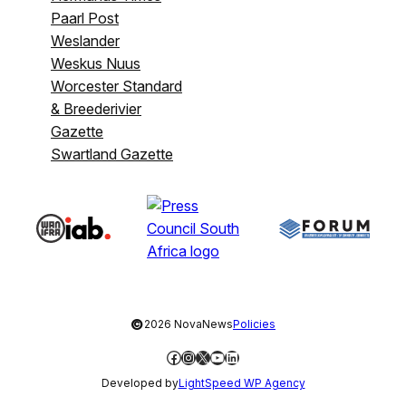
Paarl Post
Weslander
Weskus Nuus
Worcester Standard
& Breederivier
Gazette
Swartland Gazette
©
2026 NovaNews
Policies
Facebook
Instagram
X
YouTube
LinkedIn
Developed by
LightSpeed WP Agency