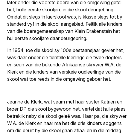
later onder die voorste boere van die omgewing getel
het, hulle eerste skooljare in die skool deurgebring.
Omdat dit slegs ’n laerskool was, is klasse slegs tot by
standerd vyf in die skool aangebied. Feitlik alle kinders
van die boeregemeenskap van Klein Drakenstein het
hul eerste skooljare daar deurgebring.
In 1954, toe die skool sy 100e bestaansjaar gevier het,
was daar onder die tientalle leerlinge die twee dogters
en seun van die bekende Afrikaanse skrywer W.A. de
Klerk en die kinders van verskeie oudleerlinge van die
skool wat toe reeds in die omgewing geboer het.
Jeanne de Klerk, wat saam met haar suster Katrien en
broer DP die skool bygewoon het, vertel dat hulle plaas
betreklik naby die skool geleë was. Haar pa, die skrywer
W.A. de Klerk en haar ma het die drie kinders soggens
om die beurt by die skool gaan aflaai en in die middag