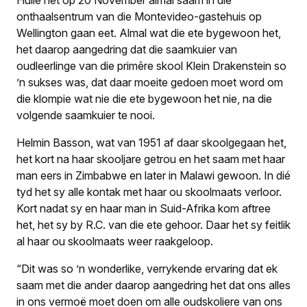
onthaalsentrum van die Montevideo-gastehuis op
Wellington gaan eet. Almal wat die ete bygewoon het,
het daarop aangedring dat die saamkuier van
oudleerlinge van die primêre skool Klein Drakenstein so
’n sukses was, dat daar moeite gedoen moet word om
die klompie wat nie die ete bygewoon het nie, na die
volgende saamkuier te nooi.
Helmin Basson, wat van 1951 af daar skoolgegaan het,
het kort na haar skooljare getrou en het saam met haar
man eers in Zimbabwe en later in Malawi gewoon. In dié
tyd het sy alle kontak met haar ou skoolmaats verloor.
Kort nadat sy en haar man in Suid-Afrika kom aftree
het, het sy by R.C. van die ete gehoor. Daar het sy feitlik
al haar ou skoolmaats weer raakgeloop.
“Dit was so ’n wonderlike, verrykende ervaring dat ek
saam met die ander daarop aangedring het dat ons alles
in ons vermoë moet doen om alle oudskoliere van ons