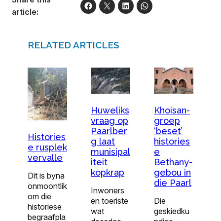
article:
RELATED ARTICLES
Khoisan-
Huweliks
groep
vraag op
‘beset’
Paarlber
Histories
histories
g laat
e rusplek
e
munisipal
vervalle
Bethany-
iteit
gebou in
kopkrap
Dit is byna
die Paarl
onmoontlik
Inwoners
om die
Die
en toeriste
historiese
geskiedku
wat
begraafpla