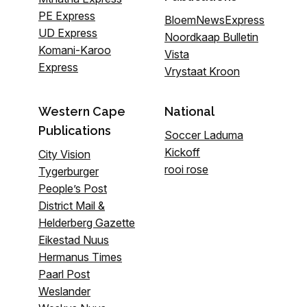
PE Express
BloemNewsExpress
UD Express
Noordkaap Bulletin
Komani-Karoo
Vista
Express
Vrystaat Kroon
Western Cape
National
Publications
Soccer Laduma
Kickoff
City Vision
rooi rose
Tygerburger
People’s Post
District Mail &
Helderberg Gazette
Eikestad Nuus
Hermanus Times
Paarl Post
Weslander