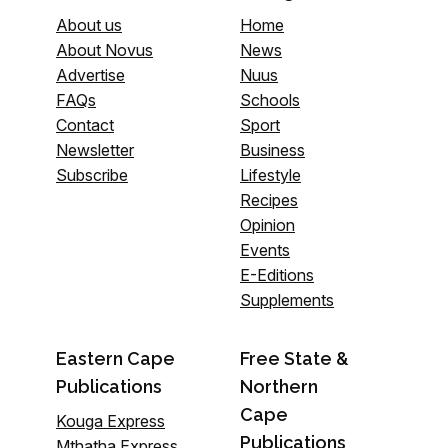
About us
Home
About Novus
News
Advertise
Nuus
FAQs
Schools
Contact
Sport
Newsletter
Business
Subscribe
Lifestyle
Recipes
Opinion
Events
E-Editions
Supplements
Eastern Cape
Free State &
Publications
Northern
Cape
Kouga Express
Publications
Mthatha Express