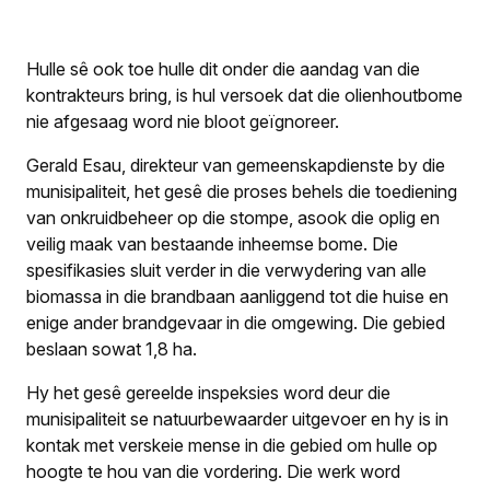
Hulle sê ook toe hulle dit onder die aandag van die
kontrakteurs bring, is hul versoek dat die olienhoutbome
nie afgesaag word nie bloot geïgnoreer.
Gerald Esau, direkteur van gemeenskapdienste by die
munisipaliteit, het gesê die proses behels die toediening
van onkruidbeheer op die stompe, asook die oplig en
veilig maak van bestaande inheemse bome. Die
spesifikasies sluit verder in die verwydering van alle
biomassa in die brandbaan aanliggend tot die huise en
enige ander brandgevaar in die omgewing. Die gebied
beslaan sowat 1,8 ha.
Hy het gesê gereelde inspeksies word deur die
munisipaliteit se natuurbewaar­der uitgevoer en hy is in
kontak met verskeie mense in die gebied om hulle op
hoogte te hou van die vordering. Die werk word