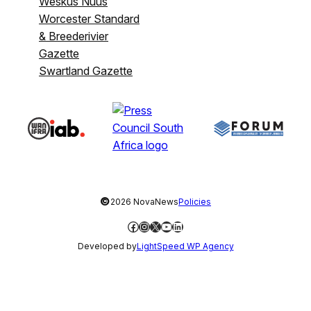
Weskus Nuus
Worcester Standard
& Breederivier
Gazette
Swartland Gazette
©
2026 NovaNews
Policies
Facebook
Instagram
X
YouTube
LinkedIn
Developed by
LightSpeed WP Agency