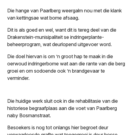
Die hange van Paarlberg weergalm nou met die klank
van kettingsae wat bome afsaag.
Dit is als goed en wel, want dit is tereg deel van die
Drakenstein-munisipaliteit se indringerplante-
beheerprogram, wat deurlopend uitgevoer word.
Die doel hiervan is om ’n groot hap te maak in die
oerwoud indringerbome wat aan die rante van die berg
groei en om sodoende ook ’n brandgevaar te
verminder.
Die huidige werk sluit ook in die rehabilitasie van die
historiese begraafplaas aan die voet van Paarlberg
naby Bosmanstraat.
Besoekers is nog tot onlangs hier begroet deur
verwaarloosde grafte wat toegegroei is deur bosse