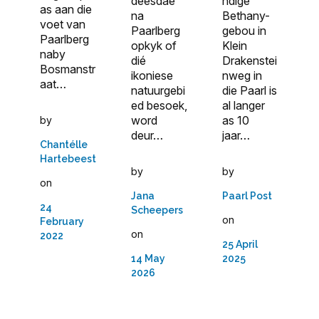
ndige
deesdae
as aan die
Bethany-
na
voet van
gebou in
Paarlberg
Paarlberg
Klein
opkyk of
naby
Drakenstei
dié
Bosmanstr
nweg in
ikoniese
aat…
die Paarl is
natuurgebi
al langer
ed besoek,
as 10
word
by
jaar…
deur…
Chantélle
Hartebeest
by
by
on
Paarl Post
Jana
24
Scheepers
on
February
on
2022
25 April
2025
14 May
2026