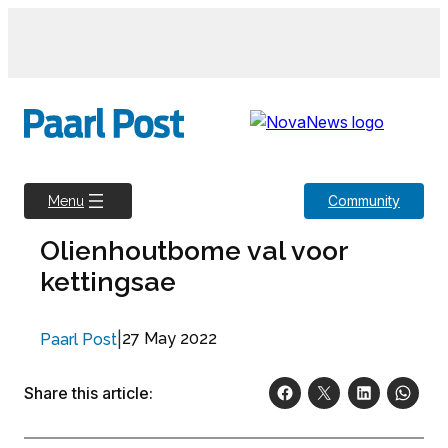
Skip
to
content
Community
Menu
Olienhoutbome val voor
kettingsae
|
27 May 2022
Paarl Post
Share this article: