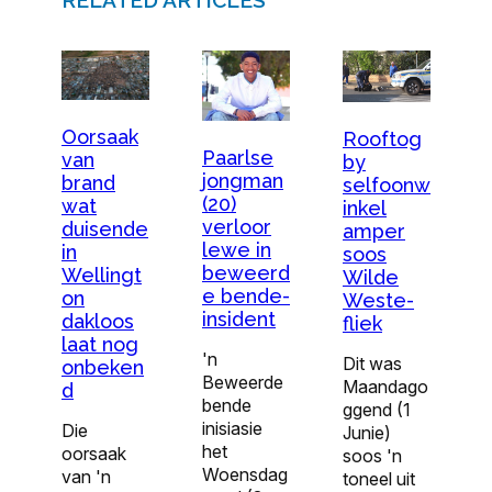
Oorsaak
Rooftog
Paarlse
van
by
jongman
brand
selfoonw
(20)
wat
inkel
verloor
duisende
amper
lewe in
in
soos
beweerd
Wellingt
Wilde
e bende-
on
Weste-
insident
dakloos
fliek
laat nog
'n
Dit was
onbeken
Beweerde
Maandago
d
bende
ggend (1
inisiasie
Die
Junie)
het
oorsaak
soos 'n
Woensdag
van 'n
toneel uit