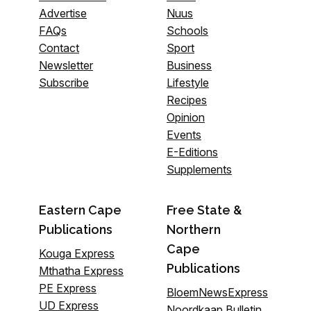
Advertise
Nuus
FAQs
Schools
Contact
Sport
Newsletter
Business
Subscribe
Lifestyle
Recipes
Opinion
Events
E-Editions
Supplements
Eastern Cape
Free State &
Publications
Northern
Cape
Kouga Express
Publications
Mthatha Express
PE Express
BloemNewsExpress
UD Express
Noordkaap Bulletin