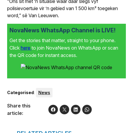
“Ons sit met ’n situasie waar daar slegs vyf
polisievoertuie vir ’n gebied van 1 500 km² toegeken
word,” sê Van Leeuwen.
NovaNews WhatsApp Channel is LIVE!
Get the stories that matter, straight to your phone.
Click
here
to join NovaNews on WhatsApp or scan
the QR code for instant access.
Categorised
:
News
Share this
article:
RELATED ARTICLES