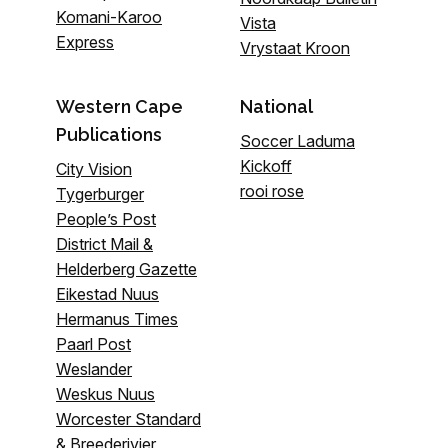
Komani-Karoo
Vista
Express
Vrystaat Kroon
Western Cape
National
Publications
Soccer Laduma
Kickoff
City Vision
rooi rose
Tygerburger
People’s Post
District Mail &
Helderberg Gazette
Eikestad Nuus
Hermanus Times
Paarl Post
Weslander
Weskus Nuus
Worcester Standard
& Breederivier