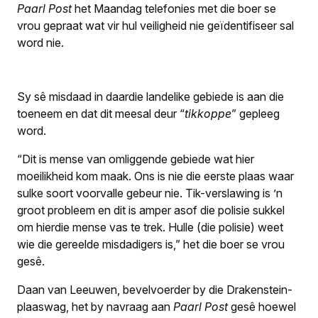
Paarl Post
het Maandag telefonies met die boer se
vrou gepraat wat vir hul veiligheid nie geïdentifiseer sal
word nie.
Sy sê misdaad in daardie landelike gebiede is aan die
toeneem en dat dit meesal deur “
tikkoppe
” gepleeg
word.
“Dit is mense van omliggende gebiede wat hier
moeilikheid kom maak. Ons is nie die eerste plaas waar
sulke soort voorvalle gebeur nie. Tik-verslawing is ’n
groot probleem en dit is amper asof die polisie sukkel
om hierdie mense vas te trek. Hulle (die polisie) weet
wie die gereelde misdadigers is,” het die boer se vrou
gesê.
Daan van Leeuwen, bevelvoerder by die Drakenstein-
plaaswag, het by navraag aan
Paarl Post
gesê hoewel