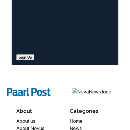
)
Sign Up
About
Categories
About us
Home
About Novus
News