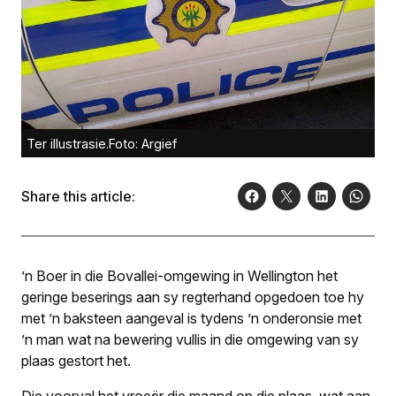
Ter illustrasie.Foto: Argief
Share this article:
’n Boer in die Bovallei-omgewing in Wellington het
geringe beserings aan sy regterhand opgedoen toe hy
met ’n baksteen aangeval is tydens ’n onderonsie met
’n man wat na bewering vullis in die omgewing van sy
plaas gestort het.
Die voorval het vroeër die maand op die plaas, wat aan