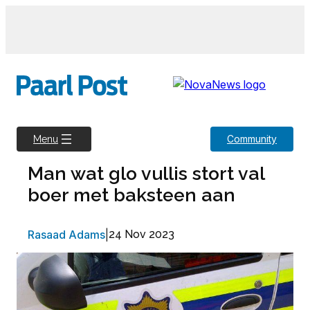
Skip
to
content
Community
Menu
Man wat glo vullis stort val
boer met baksteen aan
Rasaad Adams
|
24 Nov 2023