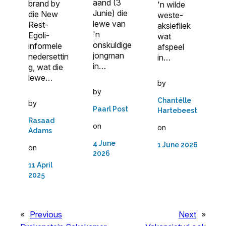
aand (3
brand by
'n wilde
Junie) die
die New
weste-
lewe van
Rest-
aksiefliek
'n
Egoli-
wat
onskuldige
informele
afspeel
jongman
nedersettin
in…
in…
g, wat die
lewe…
by
by
Chantélle
by
Paarl Post
Hartebeest
Rasaad
on
on
Adams
4 June
1 June 2026
on
2026
11 April
2025
«
Previous
Next
»