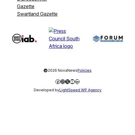
Gazette
Swartland Gazette
©
2026 NovaNews
Policies
Facebook
Instagram
X
YouTube
LinkedIn
Developed by
LightSpeed WP Agency