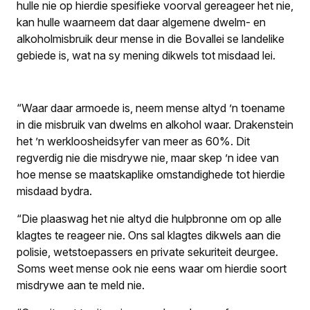
hulle nie op hierdie spesifieke voorval gereageer het nie,
kan hulle waarneem dat daar algemene dwelm- en
alkoholmisbruik deur mense in die Bovallei se landelike
gebiede is, wat na sy mening dikwels tot misdaad lei.
“Waar daar armoede is, neem mense altyd ’n toename
in die misbruik van dwelms en alkohol waar. Drakenstein
het ’n werkloosheidsyfer van meer as 60%. Dit
regverdig nie die misdrywe nie, maar skep ’n idee van
hoe mense se maatskaplike omstandighede tot hierdie
misdaad bydra.
“Die plaaswag het nie altyd die hulpbronne om op alle
klagtes te reageer nie. Ons sal klagtes dikwels aan die
polisie, wetstoepassers en private sekuriteit deurgee.
Soms weet mense ook nie eens waar om hierdie soort
misdrywe aan te meld nie.