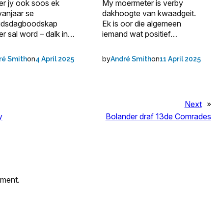
r jy ook soos ek
My moermeter is verby
vanjaar se
dakhoogte van kwaadgeit.
idsdagboodskap
Ek is oor die algemeen
r sal word – dalk in…
iemand wat positief…
on
by
on
ré Smith
4 April 2025
André Smith
11 April 2025
Next
»
y
Bolander draf 13de Comrades
mment.