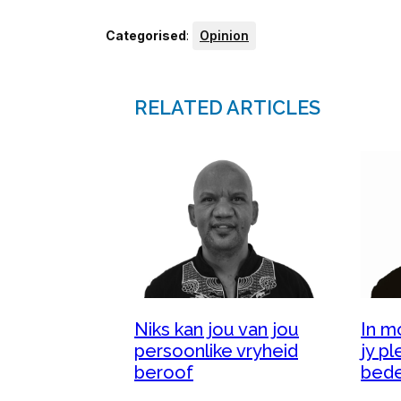
Categorised
:
Opinion
RELATED ARTICLES
Niks kan jou van jou
In m
persoonlike vryheid
jy pl
beroof
bede