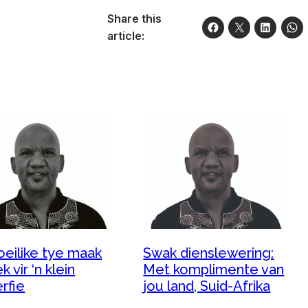
Share this
article:
oeilike tye maak
Swak dienslewering:
ek vir ‘n klein
Met komplimente van
rfie
jou land, Suid-Afrika