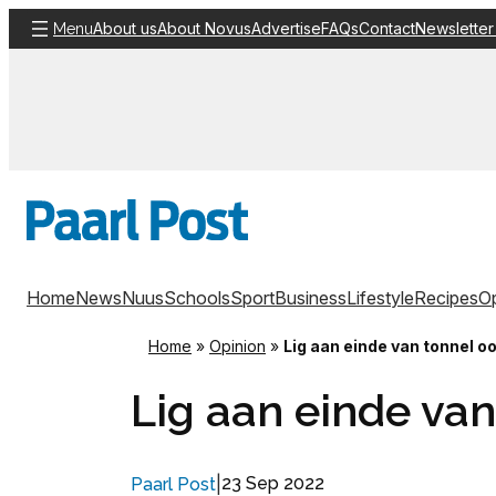
Skip
About us
About Novus
Advertise
FAQs
Contact
Newsletter
Menu
to
content
Home
News
Nuus
Schools
Sport
Business
Lifestyle
Recipes
Op
Home
»
Opinion
»
Lig aan einde van tonnel oo
Lig aan einde van
|
23 Sep 2022
Paarl Post