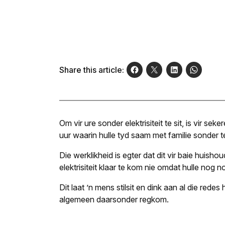
Share this article:
Om vir ure sonder elektrisiteit te sit, is vir sek
uur waarin hulle tyd saam met familie sonder t
Die werklikheid is egter dat dit vir baie huis
elektrisiteit klaar te kom nie omdat hulle nog noo
Dit laat ’n mens stilsit en dink aan al die redes
algemeen daarsonder regkom.