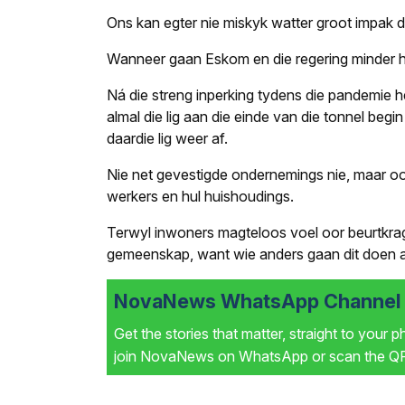
Ons kan egter nie miskyk watter groot impak die
Wanneer gaan Eskom en die regering minder hu
Ná die streng inperking tydens die pandemie 
almal die lig aan die einde van die tonnel beg
daardie lig weer af.
Nie net gevestigde ondernemings nie, maar ook
werkers en hul huishoudings.
Terwyl inwoners magteloos voel oor beurtkrag
gemeenskap, want wie anders gaan dit doen a
NovaNews WhatsApp Channel i
Get the stories that matter, straight to your 
join NovaNews on WhatsApp or scan the QR 