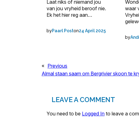
Laat niks of niemand jou
Wonde
van jou vryheid beroof nie.
waar 
Ek het hier reg aan…
Vryhe
gelewe
by
on
Paarl Post
24 April 2025
by
And
«
Previous
Almal staan saam om Bergrivier skoon te kr
LEAVE A COMMENT
You need to be
Logged In
to leave a co