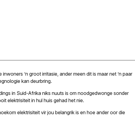
ere inwoners ’n groot irritasie, ander meen dit is maar net ’n paar
egnologie kan deurbring.
houdings in Suid-Afrika niks nuuts is om noodgedwonge sonder
it elektrisiteit in hul huis gehad het nie.
 hoekom elektrisiteit vir jou belangrik is en hoe ander oor die