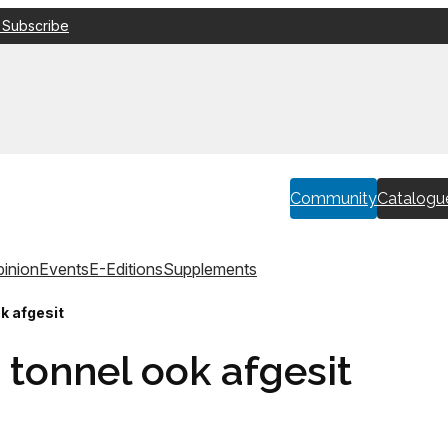
 Subscribe
Community
Catalogu
inion
Events
E-Editions
Supplements
k afgesit
 tonnel ook afgesit