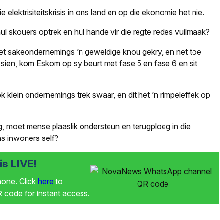
 elektrisiteitskrisis in ons land en op die ekonomie het nie.
l skouers optrek en hul hande vir die regte redes vuilmaak?
het sakeondernemings ’n geweldige knou gekry, en net toe
in sien, kom Eskom op sy beurt met fase 5 en fase 6 en sit
 klein ondernemings trek swaar, en dit het ’n rimpeleffek op
, moet mense plaaslik ondersteun en terugploeg in die
s inwoners self?
s LIVE!
phone. Click
here
to
code for instant access.