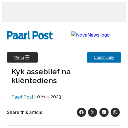
Skip
to
content
Community
Menu
Kyk asseblief na
kliëntediens
|
10 Feb 2023
Paarl Post
Share this article: