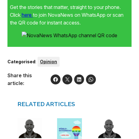
Get the stories that matter, straight to your phone.
Click
here
to join NovaNews on WhatsApp or scan
the QR code for instant access.
Categorised
:
Opinion
Share this
article:
RELATED ARTICLES