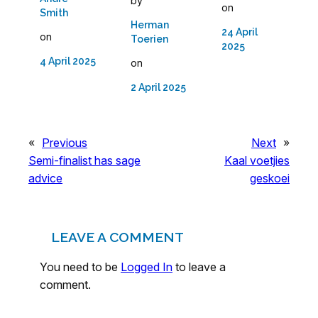
by
on
Smith
Herman
24 April
on
Toerien
2025
4 April 2025
on
2 April 2025
«
Previous
Next
»
Semi-finalist has sage
Kaal voetjies
advice
geskoei
LEAVE A COMMENT
You need to be
Logged In
to leave a
comment.