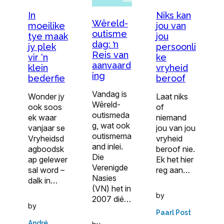
In
Niks kan
Wêreld-
moeilike
jou van
outisme
tye maak
jou
dag: ŉ
jy plek
persoonli
Reis van
vir ‘n
ke
aanvaard
klein
vryheid
ing
bederfie
beroof
Vandag is
Wonder jy
Laat niks
Wêreld-
ook soos
of
outismeda
ek waar
niemand
g, wat ook
vanjaar se
jou van jou
outismema
Vryheidsd
vryheid
and inlei.
agboodsk
beroof nie.
Die
ap gelewer
Ek het hier
Verenigde
sal word –
reg aan…
Nasies
dalk in…
(VN) het in
by
2007 dié…
by
Paarl Post
André