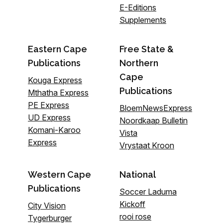
E-Editions
Supplements
Eastern Cape
Free State &
Publications
Northern
Cape
Kouga Express
Publications
Mthatha Express
PE Express
BloemNewsExpress
UD Express
Noordkaap Bulletin
Komani-Karoo
Vista
Express
Vrystaat Kroon
Western Cape
National
Publications
Soccer Laduma
Kickoff
City Vision
rooi rose
Tygerburger