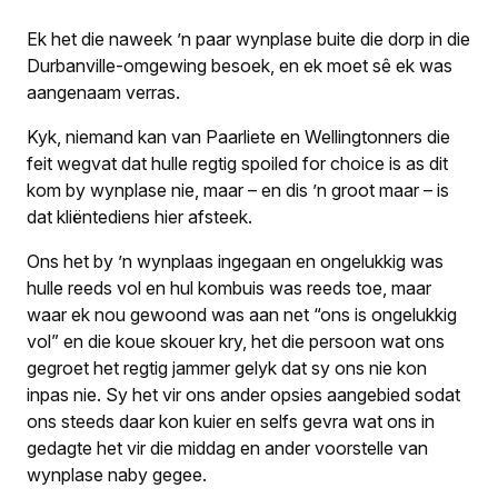
Ek het die naweek ’n paar wynplase buite die dorp in die
Durbanville-omgewing besoek, en ek moet sê ek was
aangenaam verras.
Kyk, niemand kan van Paarliete en Wellingtonners die
feit wegvat dat hulle regtig
spoiled for choice
is as dit
kom by wynplase nie, maar – en dis ’n groot maar – is
dat kliëntediens hier afsteek.
Ons het by ’n wynplaas ingegaan en ongelukkig was
hulle reeds vol en hul kombuis was reeds toe, maar
waar ek nou gewoond was aan net “ons is ongelukkig
vol” en die koue skouer kry, het die persoon wat ons
gegroet het regtig jammer gelyk dat sy ons nie kon
inpas nie. Sy het vir ons ander opsies aangebied sodat
ons steeds daar kon kuier en selfs gevra wat ons in
gedagte het vir die middag en ander voorstelle van
wynplase naby gegee.