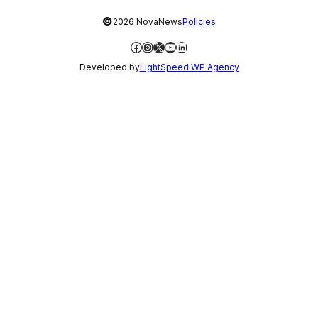
©
2026 NovaNews
Policies
Facebook
Instagram
X
YouTube
LinkedIn
Developed by
LightSpeed WP Agency