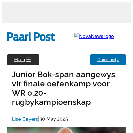
Skip
to
content
Community
Menu
Junior Bok-span aangewys
vir finale oefenkamp voor
WR o.20-
rugbykampioenskap
|
30 May 2025
Lise Beyers