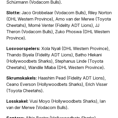
Schürmann (Vodacom Bulls).
Slotte:
Jaco Grobbelaar (Vodacom Bulls), Riley Norton
(DHL Western Province), Arno van der Merwe (Toyota
Cheetahs), Morné Venter (Fidelity ADT Lions), JJ
Theron (Vodacom Bulls), Zuko Phoswa (DHL Western
Province).
Losvoorspelers:
Xola Nyali (DHL Western Province),
Thando Biyela (Fidelity ADT Lions), Batho Hlekani
(Hollywoodbets Sharks), Stephanus Linde (Toyota
Cheetahs), Wandile Mlaba (DHL Western Province).
Skrumskakels:
Haashim Pead (Fidelity ADT Lions),
Ceano Everson (Hollywoodbets Sharks), Erich Visser
(Toyota Cheetahs).
Losskakel:
Vusi Moyo (Hollywoodbets Sharks), Ian
van der Merwe (Vodacom Bulls).