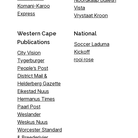
Noordkaap Bulletin
Komani-Karoo
Vista
Express
Vrystaat Kroon
Western Cape
National
Publications
Soccer Laduma
Kickoff
City Vision
rooi rose
Tygerburger
People’s Post
District Mail &
Helderberg Gazette
Eikestad Nuus
Hermanus Times
Paarl Post
Weslander
Weskus Nuus
Worcester Standard
& Breederivier