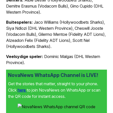
Senters:
Albie Bester (Hollywoodbets Sharks),
Demitre Erasmus (Vodacom Bulls), Gino Cupido (DHL
Western Province).
Buitespelers:
Jaco Williams (Hollywoodbets Sharks),
Siya Ndlozi (DHL Western Province), Cheswill Jooste
(Vodacom Bulls), Gilermo Mentoe (Fidelity ADT Lions),
Alzeadon Felix (Fidelity ADT Lions), Scott Nel
(Hollywoodbets Sharks).
Veelsydige speler:
Dominic Malgas (DHL Western
Province).
NovaNews WhatsApp Channel is LIVE!
Get the stories that matter, straight to your phone.
Click
here
to join NovaNews on WhatsApp or scan
the QR code for instant access.