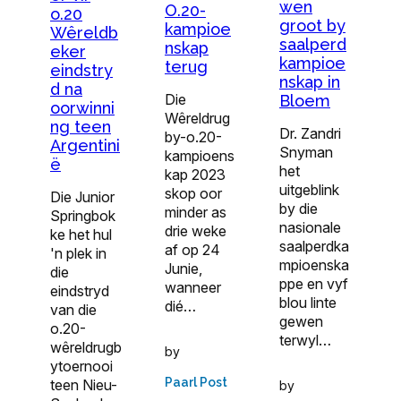
wen
O.20-
o.20
groot by
kampioe
Wêreldb
saalperd
nskap
eker
kampioe
terug
eindstry
nskap in
d na
Die
Bloem
oorwinni
Wêreldrug
ng teen
Dr. Zandri
by-o.20-
Argentini
Snyman
kampioens
ë
het
kap 2023
uitgeblink
skop oor
Die Junior
by die
minder as
Springbok
nasionale
drie weke
ke het hul
saalperdka
af op 24
'n plek in
mpioenska
Junie,
die
ppe en vyf
wanneer
eindstryd
blou linte
dié…
van die
gewen
o.20-
terwyl…
wêreldrugb
by
ytoernooi
Paarl Post
teen Nieu-
by