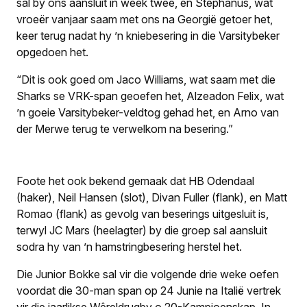
sal by ons aansluit in week twee, en Stephanus, wat
vroeër vanjaar saam met ons na Georgië getoer het,
keer terug nadat hy ’n kniebesering in die Varsitybeker
opgedoen het.
“Dit is ook goed om Jaco Williams, wat saam met die
Sharks se VRK-span geoefen het, Alzeadon Felix, wat
’n goeie Varsitybeker-veldtog gehad het, en Arno van
der Merwe terug te verwelkom na besering.”
Foote het ook bekend gemaak dat HB Odendaal
(haker), Neil Hansen (slot), Divan Fuller (flank), en Matt
Romao (flank) as gevolg van beserings uitgesluit is,
terwyl JC Mars (heelagter) by die groep sal aansluit
sodra hy van ’n hamstringbesering herstel het.
Die Junior Bokke sal vir die volgende drie weke oefen
voordat die 30-man span op 24 Junie na Italië vertrek