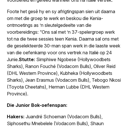
voorbereid en gereed wanneer ons na Italië vertrek.”
Foote het gesê hy en sy afrigtingspan sien uit daarna
om met die groep te werk en beskou die Kenia-
ontmoetings as ’n sleutelgedeelte van die
voorbereidings: “Ons sal met ’n 37-spelergroep werk
tot na die twee sessies teen Kenia. Daarna sal ons met
die geselekteerde 30-man span werk in die laaste week
van die oefenkamp voor ons vertrek na Italië op 24
Junie.
Stutte:
Simphiwe Ngobese (Hollywoodbets
Sharks), Ranon Fouché (Vodacom Bulls), Oliver Reid
(DHL Western Province), Kubheka (Hollywoodbets
Sharks), Jean Erasmus (Vodacom Bulls), Tebogo Nkosi
(Toyota Cheetahs), Herman Lubbe (DHL Western
Province).
Die Junior Bok-oefenspan:
Hakers:
Juandré Schoeman (Vodacom Bulls),
Siphosethu Mnebelele (Vodacom Bulls), Shaun