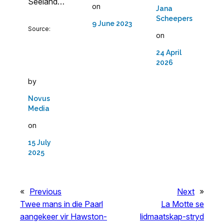
Seeland…
on
Jana
Scheepers
9 June 2023
Source:
on
24 April
2026
by
Novus
Media
on
15 July
2025
«
Previous
Next
»
Twee mans in die Paarl
La Motte se
aangekeer vir Hawston-
lidmaatskap-stryd