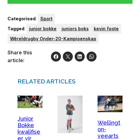
Categorised
:
Sport
Tagged
:
junior bokke
juniors boks
kevin foote
Wêreldrugby Onder-20-Kampioenskap
Share this
article:
RELATED ARTICLES
Junior
Wellingt
Bokke
on-
kwalifise
veearts
er vir