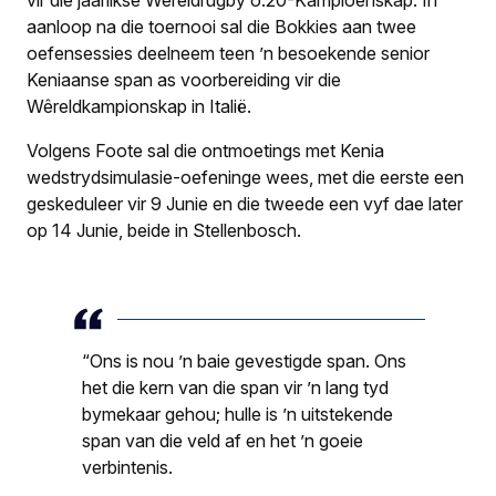
vir die jaarlikse Wêreldrugby o.20-Kampioenskap. In
aanloop na die toernooi sal die Bokkies aan twee
oefensessies deelneem teen ’n besoekende senior
Keniaanse span as voorbereiding vir die
Wêreldkampionskap in Italië.
Volgens Foote sal die ontmoetings met Kenia
wedstrydsimulasie-oefeninge wees, met die eerste een
geskeduleer vir 9 Junie en die tweede een vyf dae later
op 14 Junie, beide in Stellenbosch.
“Ons is nou ’n baie gevestigde span. Ons
het die kern van die span vir ’n lang tyd
bymekaar gehou; hulle is ’n uitstekende
span van die veld af en het ’n goeie
verbintenis.