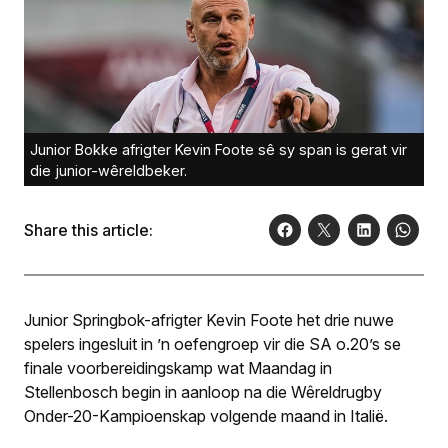
Junior Bokke afrigter Kevin Foote sê sy span is gerat vir
die junior-wêreldbeker.
Share this article:
Junior Springbok-afrigter Kevin Foote het drie nuwe
spelers ingesluit in ’n oefengroep vir die SA o.20’s se
finale voorbereidingskamp wat Maandag in
Stellenbosch begin in aanloop na die Wêreldrugby
Onder-20-Kampioenskap volgende maand in Italië.