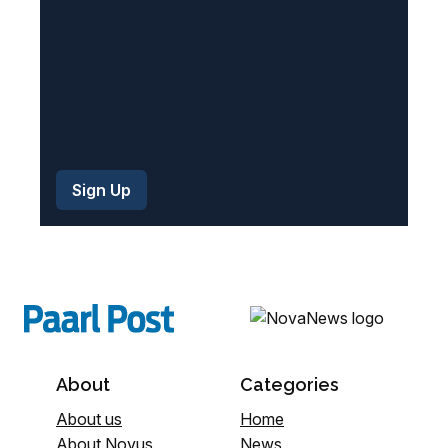
)
About
Categories
About us
Home
About Novus
News