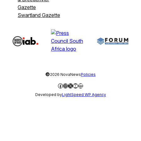
Gazette
Swartland Gazette
©
2026 NovaNews
Policies
Facebook
Instagram
X
YouTube
LinkedIn
Developed by
LightSpeed WP Agency