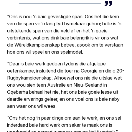
“Ons is nou ’n baie gevestigde span. Ons het die kern
van die span vir ’n lang tyd bymekaar gehou; hulle is ’n
uitstekende span van die veld af en het ’n goeie
verbintenis, wat ons dink baie belangrik is vir ons wat
die Wêreldkampioenskap betree, asook om te verstaan
hoe ons wil speel en ons spelmodel.
“Daar is baie werk gedoen tydens die afgelope
oefenkampe, insluitend die toer na Georgië en die o.20-
Rugbykampioenskap. Alhoewel ons nie die uitslae wat
ons wou sien teen Australië en Nieu-Seeland in
Gqeberha behaal het nie, het ons baie goeie lesse uit
daardie ervarings geleer, en ons voel ons is baie naby
aan waar ons wil wees.
“Ons het nog ’n paar dinge om aan te werk, en ons sal
inderdaad baie hard werk om seker te maak ons is