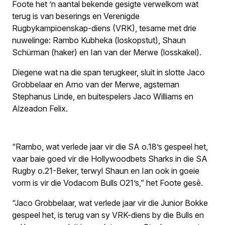
Foote het ’n aantal bekende gesigte verwelkom wat
terug is van beserings en Verenigde
Rugbykampioenskap-diens (VRK), tesame met drie
nuwelinge: Rambo Kubheka (loskopstut), Shaun
Schürman (haker) en Ian van der Merwe (losskakel).
Diegene wat na die span terugkeer, sluit in slotte Jaco
Grobbelaar en Arno van der Merwe, agsteman
Stephanus Linde, en buitespelers Jaco Williams en
Alzeadon Felix.
“Rambo, wat verlede jaar vir die SA o.18’s gespeel het,
vaar baie goed vir die Hollywoodbets Sharks in die SA
Rugby o.21-Beker, terwyl Shaun en Ian ook in goeie
vorm is vir die Vodacom Bulls O21’s,” het Foote gesê.
“Jaco Grobbelaar, wat verlede jaar vir die Junior Bokke
gespeel het, is terug van sy VRK-diens by die Bulls en