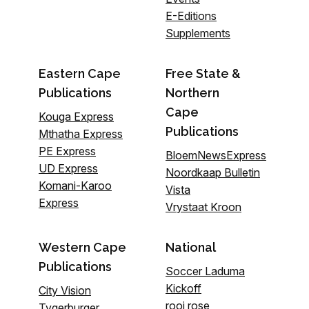
E-Editions
Supplements
Eastern Cape
Free State &
Publications
Northern
Cape
Kouga Express
Publications
Mthatha Express
PE Express
BloemNewsExpress
UD Express
Noordkaap Bulletin
Komani-Karoo
Vista
Express
Vrystaat Kroon
Western Cape
National
Publications
Soccer Laduma
Kickoff
City Vision
rooi rose
Tygerburger