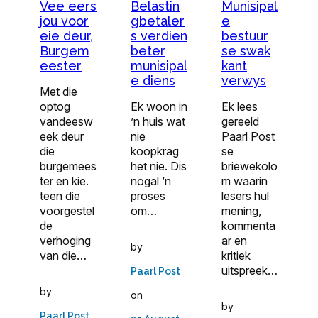
Vee eers
Belastin
Munisipal
jou voor
gbetaler
e
eie deur,
s verdien
bestuur
Burgem
beter
se swak
eester
munisipal
kant
e diens
verwys
Met die
optog
Ek woon in
Ek lees
vandeesw
’n huis wat
gereeld
eek deur
nie
Paarl Post
die
koopkrag
se
burgemees
het nie. Dis
briewekolo
ter en kie.
nogal ’n
m waarin
teen die
proses
lesers hul
voorgestel
om…
mening,
de
kommenta
verhoging
ar en
by
van die…
kritiek
uitspreek…
Paarl Post
by
on
by
Paarl Post