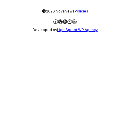
©
2026 NovaNews
Policies
Facebook
Instagram
X
YouTube
LinkedIn
Developed by
LightSpeed WP Agency