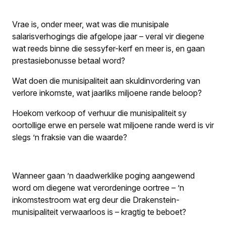
Vrae is, onder meer, wat was die munisipale
salarisverhogings die afgelope jaar – veral vir diegene
wat reeds binne die sessyfer-kerf en meer is, en gaan
prestasiebonusse betaal word?
Wat doen die munisipaliteit aan skuldinvordering van
verlore inkomste, wat jaarliks miljoene rande beloop?
Hoekom verkoop of verhuur die munisipaliteit sy
oortollige erwe en persele wat miljoene rande werd is vir
slegs ’n fraksie van die waarde?
Wanneer gaan ’n daadwerklike poging aangewend
word om diegene wat veror­deninge oortree – ’n
inkomstestroom wat erg deur die Drakenstein-
munisipali­teit verwaarloos is – kragtig te beboet?