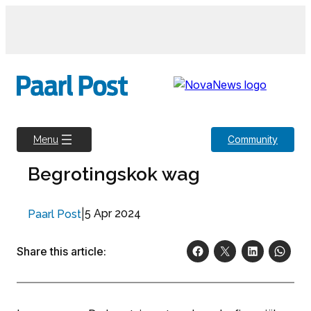
Skip
to
content
Community
Menu
Begrotingskok wag
|
5 Apr 2024
Paarl Post
Share this article: