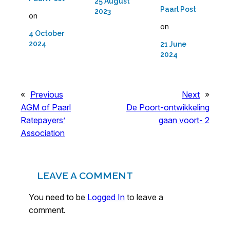
25 August
Paarl Post
2023
on
on
4 October
2024
21 June
2024
«
Previous
Next
»
AGM of Paarl
De Poort-ontwikkeling
Ratepayers’
gaan voort- 2
Association
LEAVE A COMMENT
You need to be
Logged In
to leave a
comment.