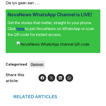
Die lys gaan aan . . .
NovaNews WhatsApp Channel is LIVE!
Get the stories that matter, straight to your phone.
Click
here
to join NovaNews on WhatsApp or scan
the QR code for instant access.
Categorised
:
Opinion
Share this
article:
RELATED ARTICLES