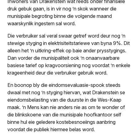
Inwoners van Drakenstein wat reeds onder finansiële
druk gebuk gaan, is in vir nog ’n skok wanneer die
munisipale begroting binne die volgende maand
waarskynlik ingestem sal word.
Die verbruiker sal veral swaar getref word deur nog ’n
stewige styging in elektrisiteitstariewe van byna 9%. Dit
alleen het ’n uitkring-effek op baie ander prysstygings.
Dan vorder die munisipa­liteit ook ’n onaanvaarbare
basiese tarief op kragvoorsiening nog voordat ’n enkele
krageenheid deur die verbruiker gebruik word.
En boonop bly die eindomsevaluasie-spook steeds
dwaal met nog ’n styging hiervan, wat Drakenstein se
eiendomsbe­lasting van die duurste in die Wes-Kaap
maak. ’n Mens kan nie anders nie as om te wonder of
die blinkskoene van die munisipale hoofkantoor self
binne hul eie geledere kostebesnoeiings aanbring
voordat die publiek hiermee belas word.