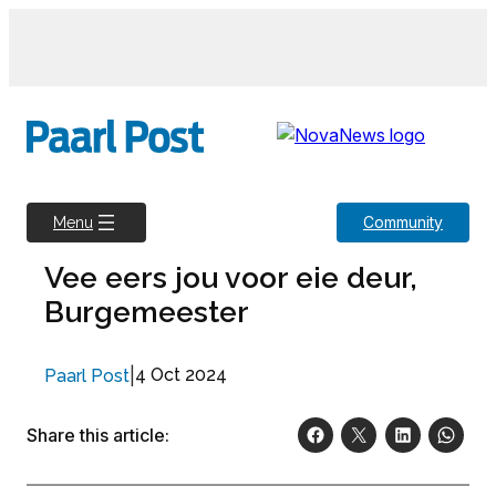
Skip
to
content
Community
Menu
Vee eers jou voor eie deur,
Burgemeester
|
4 Oct 2024
Paarl Post
Share this article: