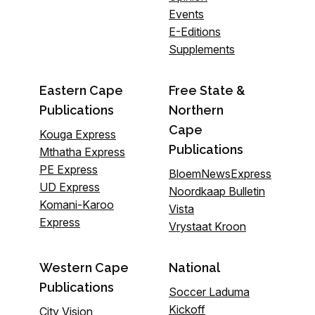
Events
E-Editions
Supplements
Eastern Cape
Free State &
Publications
Northern
Cape
Kouga Express
Publications
Mthatha Express
PE Express
BloemNewsExpress
UD Express
Noordkaap Bulletin
Komani-Karoo
Vista
Express
Vrystaat Kroon
Western Cape
National
Publications
Soccer Laduma
Kickoff
City Vision