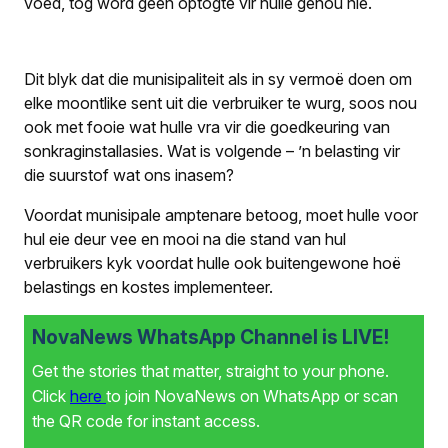
voed, tog word geen optogte vir hulle gehou nie.
Dit blyk dat die munisipaliteit als in sy vermoë doen om
elke moontlike sent uit die verbruiker te wurg, soos nou
ook met fooie wat hulle vra vir die goedkeuring van
sonkraginstallasies. Wat is volgende – ’n belasting vir
die suurstof wat ons inasem?
Voordat munisipale amptenare betoog, moet hulle voor
hul eie deur vee en mooi na die stand van hul
verbruikers kyk voordat hulle ook buitengewone hoë
belastings en kostes implementeer.
NovaNews WhatsApp Channel is LIVE!
Get the stories that matter, straight to your phone.
Click
here
to join NovaNews on WhatsApp or scan
the QR code for instant access.