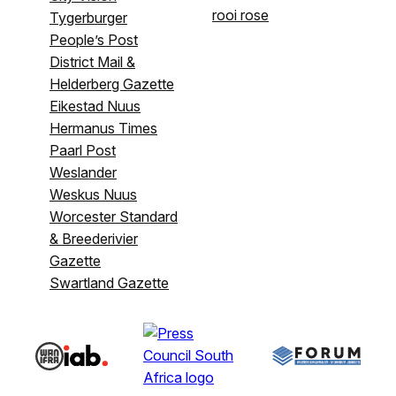
rooi rose
Tygerburger
People’s Post
District Mail &
Helderberg Gazette
Eikestad Nuus
Hermanus Times
Paarl Post
Weslander
Weskus Nuus
Worcester Standard
& Breederivier
Gazette
Swartland Gazette