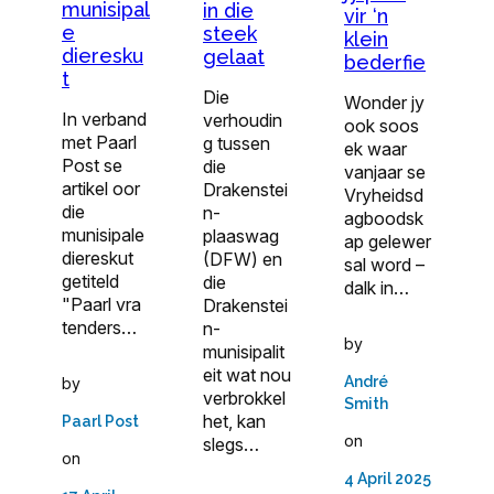
munisipal
in die
vir ‘n
e
steek
klein
dieresku
gelaat
bederfie
t
Die
Wonder jy
In verband
verhoudin
ook soos
met Paarl
g tussen
ek waar
Post se
die
vanjaar se
artikel oor
Drakenstei
Vryheidsd
die
n-
agboodsk
munisipale
plaaswag
ap gelewer
diereskut
(DFW) en
sal word –
getiteld
die
dalk in…
"Paarl vra
Drakenstei
tenders…
n-
by
munisipalit
eit wat nou
André
by
verbrokkel
Smith
het, kan
Paarl Post
on
slegs…
on
4 April 2025