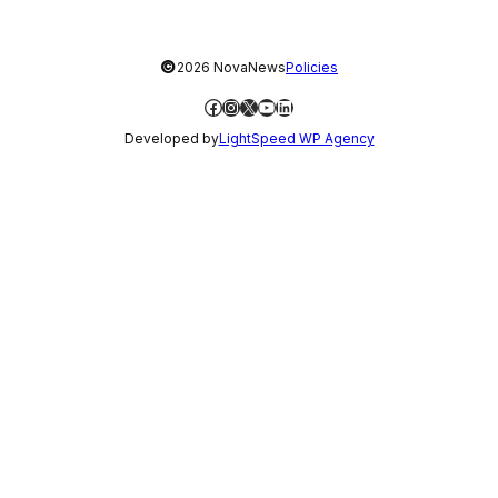
©
2026 NovaNews
Policies
Facebook
Instagram
X
YouTube
LinkedIn
Developed by
LightSpeed WP Agency