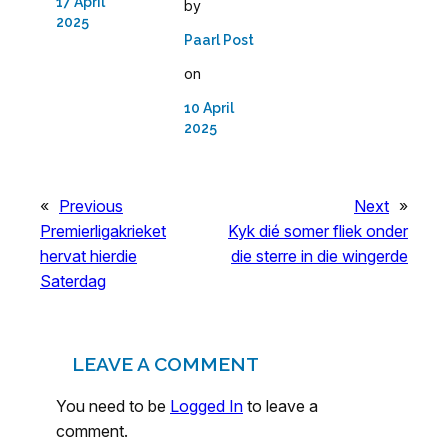
17 April
by
2025
Paarl Post
on
10 April
2025
«
Previous
Next
»
Premierligakrieket
Kyk dié somer fliek onder
hervat hierdie
die sterre in die wingerde
Saterdag
LEAVE A COMMENT
You need to be
Logged In
to leave a
comment.