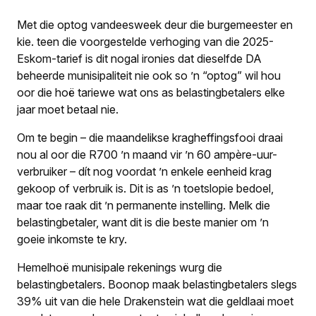
Met die optog vandeesweek deur die burgemeester en
kie. teen die voorgestelde verhoging van die 2025-
Eskom-tarief is dit nogal ironies dat dieselfde DA
beheerde munisipaliteit nie ook so ’n “optog” wil hou
oor die hoë tariewe wat ons as belastingbetalers elke
jaar moet betaal nie.
Om te begin – die maandelikse kragheffingsfooi draai
nou al oor die R700 ’n maand vir ’n 60 ampère-uur-
verbruiker – dít nog voordat ’n enkele eenheid krag
gekoop of verbruik is. Dit is as ’n toetslopie bedoel,
maar toe raak dit ’n permanente instelling. Melk die
belastingbetaler, want dit is die beste manier om ’n
goeie inkomste te kry.
Hemelhoë munisipale rekenings wurg die
belastingbetalers. Boonop maak belastingbetalers slegs
39% uit van die hele Drakenstein wat die geldlaai moet