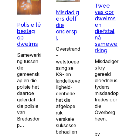
Twee
vas oor
Misdadig
dwelms
ers delf
Polisie lê
en
die
beslag
diefstal
onderspi
op
ná
t
dwelms
samewe
Overstrand
rking
Samewerki
-
ng tussen
Misdadiger
wetstoepa
die
s kry
ssing se
gemeensk
gereeld
K9- en
ap en die
bloedneus
landelikeve
polisie het
tydens
iligheid-
daartoe
misdaadop
eenhede
gelei dat
tredes oor
het die
die polisie
die
afgelope
van
Overberg
ruk
Bredasdor
heen.
verskeie
p…
suksesse
behaal en
by