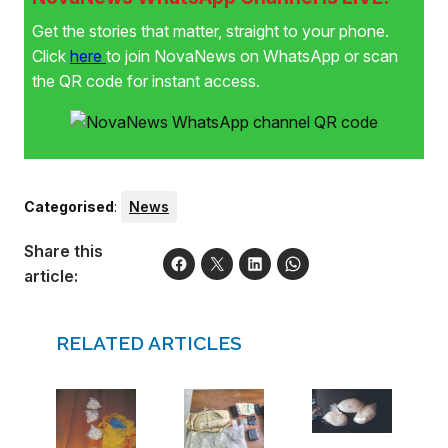
Get the stories that matter, straight to your phone.
Click
here
to join NovaNews on WhatsApp or scan
the QR code for instant access.
Categorised
:
News
Share this
article:
RELATED ARTICLES