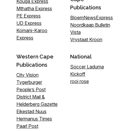
Kouga Express
Publications
Mthatha Express
PE Express
BloemNewsExpress
UD Express
Noordkaap Bulletin
Komani-Karoo
Vista
Express
Vrystaat Kroon
Western Cape
National
Publications
Soccer Laduma
Kickoff
City Vision
rooi rose
Tygerburger
People’s Post
District Mail &
Helderberg Gazette
Eikestad Nuus
Hermanus Times
Paarl Post