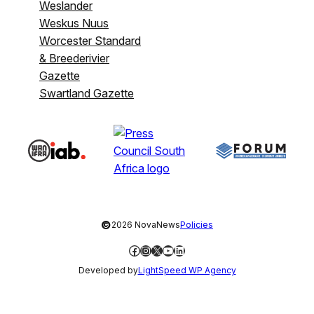
Weslander
Weskus Nuus
Worcester Standard
& Breederivier
Gazette
Swartland Gazette
©
2026 NovaNews
Policies
Facebook
Instagram
X
YouTube
LinkedIn
Developed by
LightSpeed WP Agency