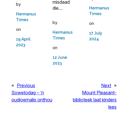
misdaad
by
die…
Hermanus
Times
Hermanus
Times
by
on
on
Hermanus
17 July
Times
2024
19 April
2023
on
12 June
2023
«
Previous
Next
»
Sowetodag – ’n
Mount Pleasant-
oudjoernalis onthou
biblioteek laat kinders
lees