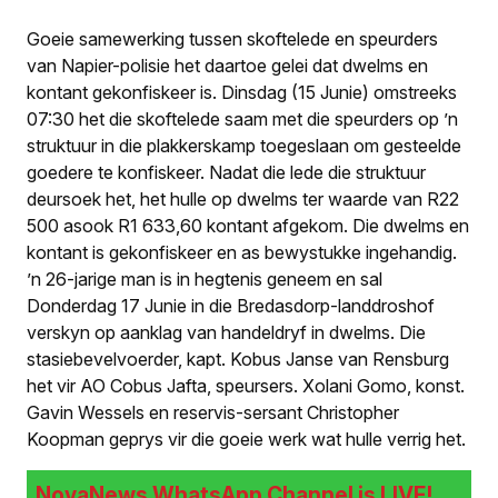
Goeie samewerking tussen skoftelede en speurders
van Napier-polisie het daartoe gelei dat dwelms en
kontant gekonfiskeer is. Dinsdag (15 Junie) omstreeks
07:30 het die skoftelede saam met die speurders op ’n
struktuur in die plakkerskamp toegeslaan om gesteelde
goedere te konfiskeer. Nadat die lede die struktuur
deursoek het, het hulle op dwelms ter waarde van R22
500 asook R1 633,60 kontant afgekom. Die dwelms en
kontant is gekonfiskeer en as bewystukke ingehandig.
’n 26-jarige man is in hegtenis geneem en sal
Donderdag 17 Junie in die Bredasdorp-landdroshof
verskyn op aanklag van handeldryf in dwelms. Die
stasiebevelvoerder, kapt. Kobus Janse van Rensburg
het vir AO Cobus Jafta, speursers. Xolani Gomo, konst.
Gavin Wessels en reservis-sersant Christopher
Koopman geprys vir die goeie werk wat hulle verrig het.
NovaNews WhatsApp Channel is LIVE!