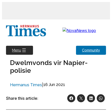
Skip
to
content
Community
Menu
Dwelmvonds vir Napier-
polisie
|
16 Jun 2021
Hermanus Times
Share this article: