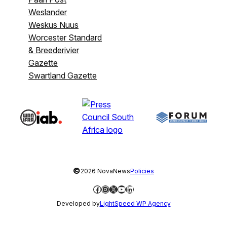
Weslander
Weskus Nuus
Worcester Standard
& Breederivier
Gazette
Swartland Gazette
©
2026 NovaNews
Policies
Facebook
Instagram
X
YouTube
LinkedIn
Developed by
LightSpeed WP Agency