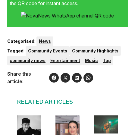
the QR code for instant access.
Categorised
:
News
Tagged
:
Community Events
Community Highlights
community news
Entertainment
Music
Top
Share this
article:
RELATED ARTICLES