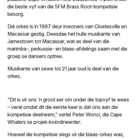
die beste vyf van die 5FM Brass Root-kompetisie
besorg.
Dié orkes is in 1997 deur inwoners van Cloetesville en
Macassar gestig. Deesdae het hulle musikante van
Jamestown tot Macassar, wat as deel van die
marimba-, perkussie- en blaas-afdelings saam met die
groep se dansers optree.
Musikante van sewe tot 21 jaar oud is deel van die
orkes.
“Dit is vir ons ‘n groot eer om onder die topvyf te wees
– veral omdat dit die eerste keer is dat ons aan die
kompetisie deelneem,” vertel Peter Wonci, die Cape
Whalers se projek-koördineerder.
Hoewel die kompetisie slegs vir die blaas-orkes was,