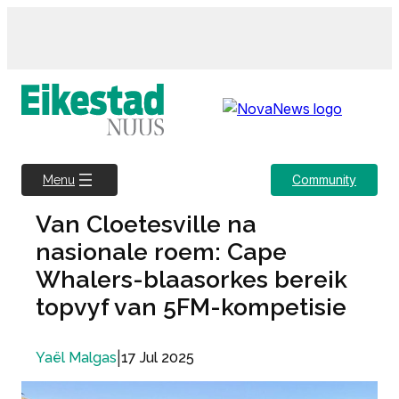
Skip
to
content
Community
Menu
Van Cloetesville na
nasionale roem: Cape
Whalers-blaasorkes bereik
topvyf van 5FM-kompetisie
|
17 Jul 2025
Yaël Malgas