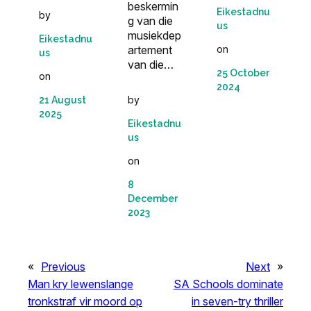
beskermin
Eikestadnu
by
g van die
us
musiekdep
Eikestadnu
on
artement
us
van die…
25 October
on
2024
by
21 August
2025
Eikestadnu
us
on
8
December
2023
«
Previous
Next
»
Man kry lewenslange
SA Schools dominate
tronkstraf vir moord op
in seven-try thriller