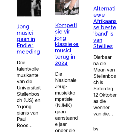
Alternati
ewe
Afrikaans
Kompeti
Jong
se beste
sie vir
musici
‘band’ is
jong
gaan in
van
klassieke
Endler
Stellies
musici
meeding
terug in
Dierbaar
Drie
2024
na die
talentvolle
Maan van
Die
musikante
Stellenbos
Nasionale
van die
ch is
Jeug-
Universiteit
Saterdag
musiekko
Stellenbos
12 Oktober
mpetisie
ch (US) en
as die
(NJMK)
'n jong
wenner
gaan
pianis van
van die…
aanstaand
Paul
e jaar
Roos…
by
onder die