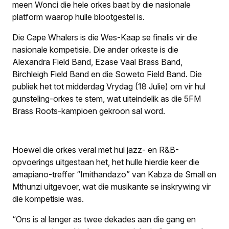
meen Wonci die hele orkes baat by die nasionale
platform waarop hulle blootgestel is.
Die Cape Whalers is die Wes-Kaap se finalis vir die
nasionale kompetisie. Die ander orkeste is die
Alexandra Field Band, Ezase Vaal Brass Band,
Birchleigh Field Band en die Soweto Field Band. Die
publiek het tot midderdag Vrydag (18 Julie) om vir hul
gunsteling-orkes te stem, wat uiteindelik as die 5FM
Brass Roots-kampioen gekroon sal word.
Hoewel die orkes veral met hul jazz- en R&B-
opvoerings uitgestaan het, het hulle hierdie keer die
amapiano-treffer “Imithandazo” van Kabza de Small en
Mthunzi uitgevoer, wat die musikante se inskrywing vir
die kompetisie was.
“Ons is al langer as twee dekades aan die gang en