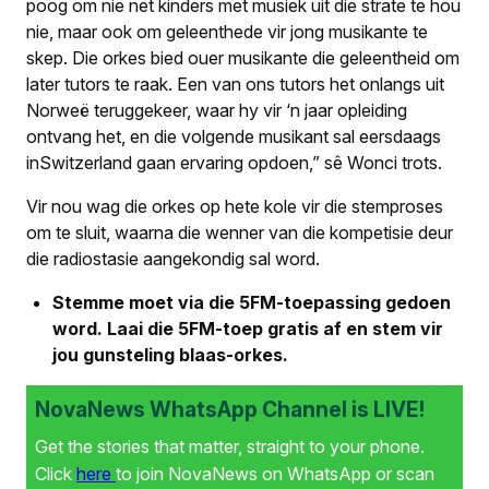
poog om nie net kinders met musiek uit die strate te hou
nie, maar ook om geleenthede vir jong musikante te
skep. Die orkes bied ouer musikante die geleentheid om
later tutors te raak. Een van ons tutors het onlangs uit
Norweë teruggekeer, waar hy vir ‘n jaar opleiding
ontvang het, en die volgende musikant sal eersdaags
inSwitzerland gaan ervaring opdoen,” sê Wonci trots.
Vir nou wag die orkes op hete kole vir die stemproses
om te sluit, waarna die wenner van die kompetisie deur
die radiostasie aangekondig sal word.
Stemme moet via die 5FM-toepassing gedoen
word. Laai die 5FM-toep gratis af en stem vir
jou gunsteling blaas-orkes.
NovaNews WhatsApp Channel is LIVE!
Get the stories that matter, straight to your phone.
Click
here
to join NovaNews on WhatsApp or scan