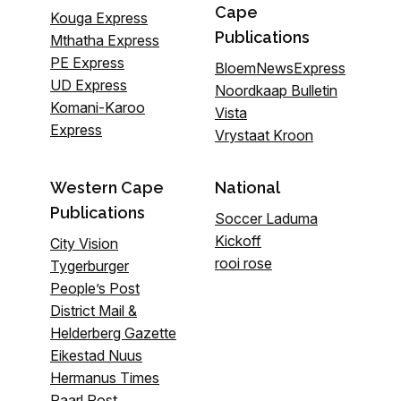
Cape
Kouga Express
Publications
Mthatha Express
PE Express
BloemNewsExpress
UD Express
Noordkaap Bulletin
Komani-Karoo
Vista
Express
Vrystaat Kroon
Western Cape
National
Publications
Soccer Laduma
Kickoff
City Vision
rooi rose
Tygerburger
People’s Post
District Mail &
Helderberg Gazette
Eikestad Nuus
Hermanus Times
Paarl Post