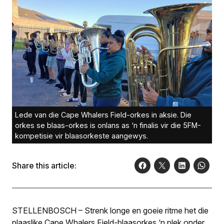
Lede van die Cape Whalers Field-orkes in aksie. Die
orkes se blaas-orkes is onlans as ‘n finalis vir die 5FM-
kompetisie vir blaasorkeste aangewys.
Share this article:
STELLENBOSCH – Strenk longe en goeie ritme het die
plaaslike Cape Whalers Field-blaasorkes ‘n plek onder