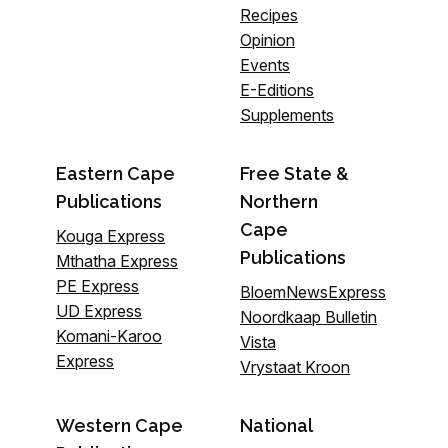
Recipes
Opinion
Events
E-Editions
Supplements
Eastern Cape
Free State &
Publications
Northern
Cape
Kouga Express
Publications
Mthatha Express
PE Express
BloemNewsExpress
UD Express
Noordkaap Bulletin
Komani-Karoo
Vista
Express
Vrystaat Kroon
Western Cape
National