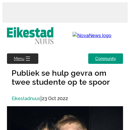
Skip
to
content
Community
Menu
Publiek se hulp gevra om
twee studente op te spoor
|
23 Oct 2022
Eikestadnuus