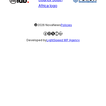
©
2026 NovaNews
Policies
Facebook
Instagram
X
YouTube
LinkedIn
Developed by
LightSpeed WP Agency