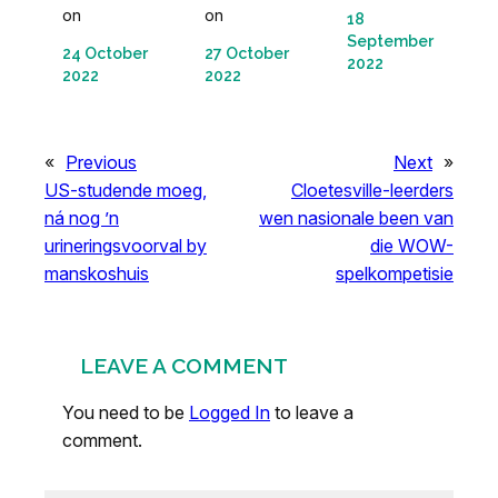
on
on
18
September
24 October
27 October
2022
2022
2022
«
Previous
Next
»
US-studende moeg,
Cloetesville-leerders
ná nog ’n
wen nasionale been van
urineringsvoorval by
die WOW-
manskoshuis
spelkompetisie
LEAVE A COMMENT
You need to be
Logged In
to leave a
comment.