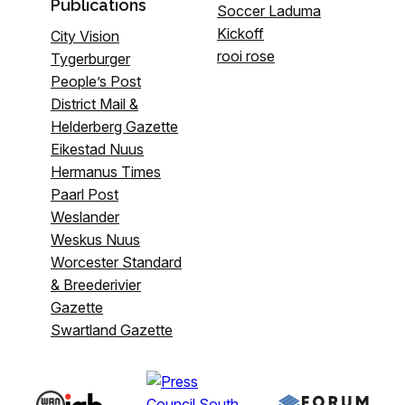
Publications
Soccer Laduma
Kickoff
City Vision
rooi rose
Tygerburger
People’s Post
District Mail &
Helderberg Gazette
Eikestad Nuus
Hermanus Times
Paarl Post
Weslander
Weskus Nuus
Worcester Standard
& Breederivier
Gazette
Swartland Gazette