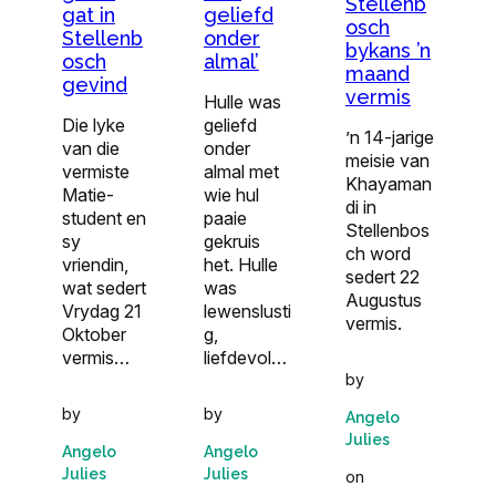
Stellenb
gat in
geliefd
osch
Stellenb
onder
bykans ’n
osch
almal’
maand
gevind
vermis
Hulle was
Die lyke
geliefd
’n 14-jarige
van die
onder
meisie van
vermiste
almal met
Khayaman
Matie-
wie hul
di in
student en
paaie
Stellenbos
sy
gekruis
ch word
vriendin,
het. Hulle
sedert 22
wat sedert
was
Augustus
Vrydag 21
lewenslusti
vermis.
Oktober
g,
vermis…
liefdevol…
by
by
by
Angelo
Julies
Angelo
Angelo
Julies
Julies
on