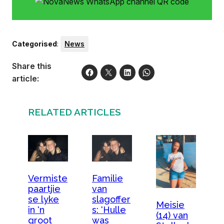
Categorised
:
News
Share this
article:
RELATED ARTICLES
Vermiste
Familie
paartjie
van
se lyke
slagoffer
Meisie
in ‘n
s: ‘Hulle
(14) van
groot
was