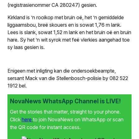
(registrasienommer CA 280247) gesien.
Kirkland is ’n rooikop met bruin oë, het ’n gemiddelde
liggaamsbou, breë skouers en is sowat 1,76 m lank.
Lees is slank, sowat 1,52 m lank en het bruin oë en bruin
hare. Sy het ’n wit syrok met feë vlerkies aangehad toe
sy laas gesien is.
Enigeen met inligting kan die ondersoekbeampte,
sersant Mack van die Stellenbosch-polisie by 082 522
1912 bel.
NovaNews WhatsApp Channel is LIVE!
Get the stories that matter, straight to your phone.
Click
here
to join NovaNews on WhatsApp or scan
the QR code for instant access.