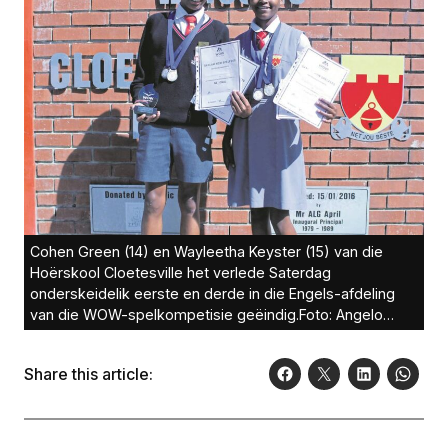
Cohen Green (14) en Wayleetha Keyster (15) van die
Hoërskool Cloetesville het verlede Saterdag
onderskeidelik eerste en derde in die Engels-afdeling
van die WOW-spelkompetisie geëindig.Foto: Angelo
Julies
Share this article: