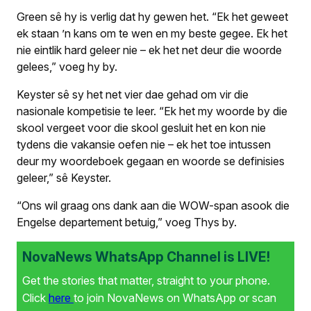
Green sê hy is verlig dat hy gewen het. “Ek het geweet
ek staan ’n kans om te wen en my beste gegee. Ek het
nie eintlik hard geleer nie – ek het net deur die woorde
gelees,” voeg hy by.
Keyster sê sy het net vier dae gehad om vir die
nasionale kompetisie te leer. “Ek het my woorde by die
skool vergeet voor die skool gesluit het en kon nie
tydens die vakansie oefen nie – ek het toe intussen
deur my woordeboek gegaan en woorde se definisies
geleer,” sê Keyster.
“Ons wil graag ons dank aan die WOW-span asook die
Engelse departement betuig,” voeg Thys by.
NovaNews WhatsApp Channel is LIVE!
Get the stories that matter, straight to your phone.
Click
here
to join NovaNews on WhatsApp or scan