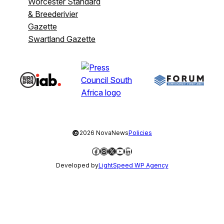
Worcester Standard
& Breederivier
Gazette
Swartland Gazette
©
2026 NovaNews
Policies
Facebook
Instagram
X
YouTube
LinkedIn
Developed by
LightSpeed WP Agency