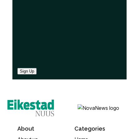
e
d
)
Sign Up
About
Categories