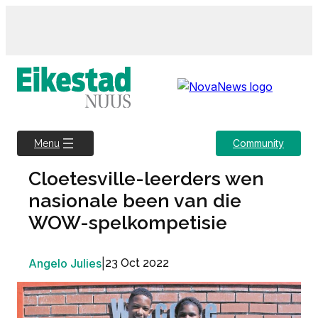
Skip
to
content
Community
Menu
Cloetesville-leerders wen
nasionale been van die
WOW-spelkompetisie
Angelo Julies
|
23 Oct 2022