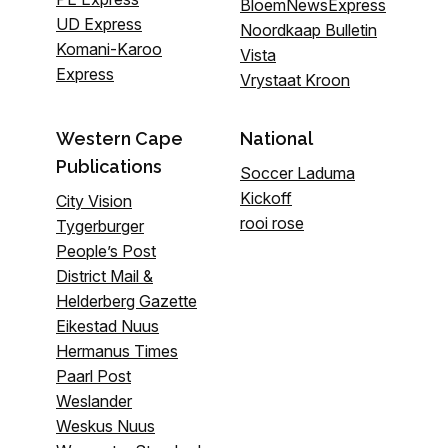
BloemNewsExpress
UD Express
Noordkaap Bulletin
Komani-Karoo
Vista
Express
Vrystaat Kroon
Western Cape
National
Publications
Soccer Laduma
Kickoff
City Vision
rooi rose
Tygerburger
People’s Post
District Mail &
Helderberg Gazette
Eikestad Nuus
Hermanus Times
Paarl Post
Weslander
Weskus Nuus