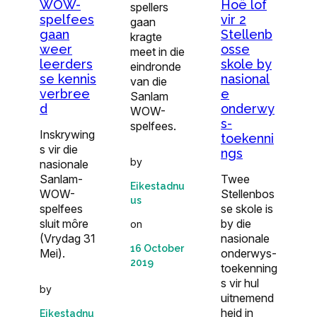
WOW-
Hoë lof
spellers
spelfees
vir 2
gaan
gaan
Stellenb
kragte
weer
osse
meet in die
leerders
skole by
eindronde
se kennis
nasional
van die
verbree
e
Sanlam
d
onderwy
WOW-
s-
spelfees.
Inskrywing
toekenni
s vir die
ngs
by
nasionale
Sanlam-
Twee
Eikestadnu
WOW-
Stellenbos
us
spelfees
se skole is
sluit môre
by die
on
(Vrydag 31
nasionale
16 October
Mei).
onderwys-
2019
toekenning
s vir hul
by
uitnemend
heid in
Eikestadnu