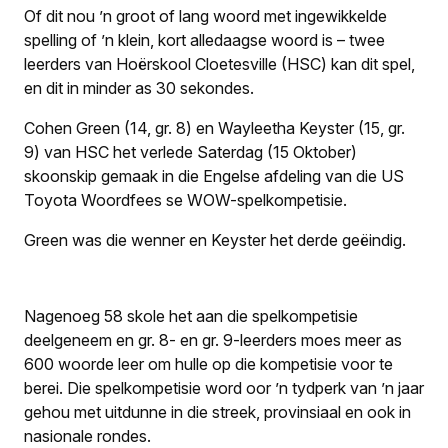
Of dit nou ’n groot of lang woord met ingewikkelde
spelling of ’n klein, kort alledaagse woord is – twee
leerders van Hoërskool Cloetesville (HSC) kan dit spel,
en dit in minder as 30 sekondes.
Cohen Green (14, gr. 8) en Wayleetha Keyster (15, gr.
9) van HSC het verlede Saterdag (15 Oktober)
skoonskip gemaak in die Engelse afdeling van die US
Toyota Woordfees se WOW-spelkompetisie.
Green was die wenner en Keyster het derde geëindig.
Nagenoeg 58 skole het aan die spelkompetisie
deelgeneem en gr. 8- en gr. 9-leerders moes meer as
600 woorde leer om hulle op die kompetisie voor te
berei. Die spelkompetisie word oor ’n tydperk van ’n jaar
gehou met uitdunne in die streek, provinsiaal en ook in
nasionale rondes.