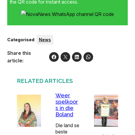
the QR code for instant access.
Categorised
:
News
Share this
article:
RELATED ARTICLES
Weer
spelkoor
s in die
Boland
Die land se
beste