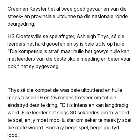
Green en Keyster het al twee goed gevaar en van die
streek- en provinsiale uitdunne na die nasionale ronde
deurgedring.
HS Cloetesville se spelafrigter, Ashleigh Thys, sê die
leerders het hard geoefen en sy is baie trots op hulle.
“Die kompetisie is straf, maar hulle het gewys hulle kan
met leerders van die beste skole meeding en beter vaar
ook,” het sy bygevoeg.
Thys sê die kompetisie was baie uitputtend en hulle
moes tussen 19 en 28 rondes trotseer om tot die
eindstryd deur te dring. “Dit is intens en kan langdradig
word. Elke leerder het slegs 30 sekondes om ’n woord
te spel, en jy moet mooi luister om seker te maak jy spel
die regte woord. Sodra jy begin spel, begin jou tyd
loop.”