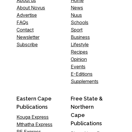
About us
Home
About Novus
News
Advertise
Nuus
FAQs
Schools
Contact
Sport
Newsletter
Business
Subscribe
Lifestyle
Recipes
Opinion
Events
E-Editions
Supplements
Eastern Cape
Free State &
Publications
Northern
Cape
Kouga Express
Publications
Mthatha Express
PE Express