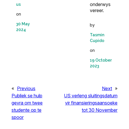
onderwys
us
vereer.
on
30 May
by
2024
Tasmin
Cupido
on
19 October
2023
«
Previous
Next
»
Publiek se hulp
US verleng sluitingsdatum
gevra om twee
vir finansieringsaansoeke
studente op te
tot 30 November
spoor