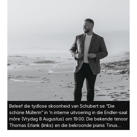
Beleef die tydlose skoonheid van Schubert se “Die
schöne Müllerin” in ‘n intieme uitvoering in die Endler-saal
môre (Vrydag 8 Augustus) om 19:00. Die bekende tenoor
Thomas Erlank (links) en die bekroonde pianis Tinus
Botha (regs) bring hierdie geliefde liedsiklus met