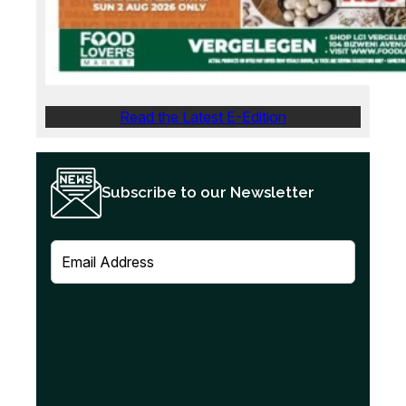
Read the Latest E-Edition
Subscribe to our Newsletter
E
m
a
i
l
(
R
e