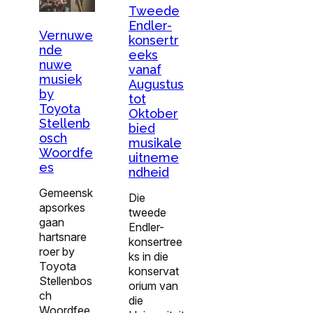
Tweede
Endler-
Vernuwe
konsertr
nde
eeks
nuwe
vanaf
musiek
Augustus
by
tot
Toyota
Oktober
Stellenb
bied
osch
musikale
Woordfe
uitneme
es
ndheid
Gemeensk
Die
apsorkes
tweede
gaan
Endler-
hartsnare
konsertree
roer by
ks in die
Toyota
konservat
Stellenbos
orium van
ch
die
Woordfee