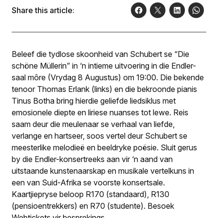
emosionele diepte en liriese nuanses tot lewe. Reis
Share this article:
saam deur die meulenaar se verhaal van liefde, verlange
en hartseer, soos vertel deur Schubert se meesterlike
melodieë en beeldryke poësie. Sluit gerus by die Endler-
konsertreeks aan vir ‘n aand van uitstaande
kunstenaarskap en musikale vertelkuns in een van Suid-
Beleef die tydlose skoonheid van Schubert se “Die
Afrika se voorste konsertsale. Kaartjiepryse beloop R170
schöne Müllerin” in ‘n intieme uitvoering in die Endler-
(standaard), R130 (pensioentrekkers) en R70 (studente).
saal môre (Vrydag 8 Augustus) om 19:00. Die bekende
Besoek Webtickets vir besprekings.
tenoor Thomas Erlank (links) en die bekroonde pianis
Tinus Botha bring hierdie geliefde liedsiklus met
emosionele diepte en liriese nuanses tot lewe. Reis
saam deur die meulenaar se verhaal van liefde,
verlange en hartseer, soos vertel deur Schubert se
meesterlike melodieë en beeldryke poësie. Sluit gerus
by die Endler-konsertreeks aan vir ‘n aand van
uitstaande kunstenaarskap en musikale vertelkuns in
een van Suid-Afrika se voorste konsertsale.
Kaartjiepryse beloop R170 (standaard), R130
(pensioentrekkers) en R70 (studente). Besoek
Webtickets vir besprekings.