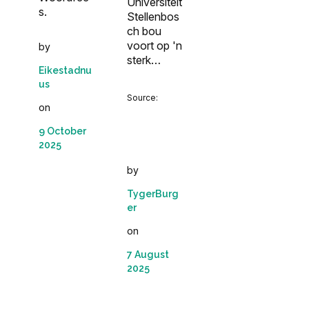
Universiteit
s.
Stellenbos
ch bou
voort op 'n
by
sterk…
Eikestadnu
us
Source:
on
9 October
2025
by
TygerBurg
er
on
7 August
2025