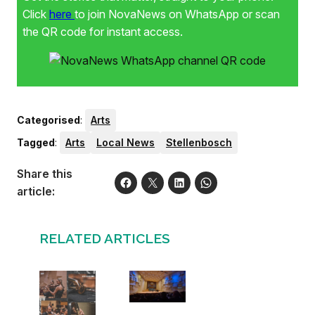
Click
here
to join NovaNews on WhatsApp or scan
the QR code for instant access.
Categorised
:
Arts
Tagged
:
Arts
Local News
Stellenbosch
Share this
article:
RELATED ARTICLES