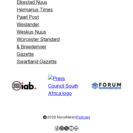
Eikestad Nuus
Hermanus Times
Paarl Post
Weslander
Weskus Nuus
Worcester Standard
& Breederivier
Gazette
Swartland Gazette
©
2026 NovaNews
Policies
Facebook
Instagram
X
YouTube
LinkedIn