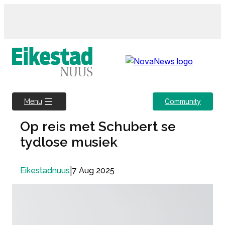
Skip
to
content
Community
Menu
Op reis met Schubert se
tydlose musiek
|
7 Aug 2025
Eikestadnuus