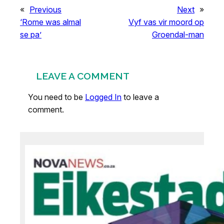
«
Previous
Next
»
‘Rome was almal
Vyf vas vir moord op
se pa’
Groendal-man
LEAVE A COMMENT
You need to be
Logged In
to leave a
comment.