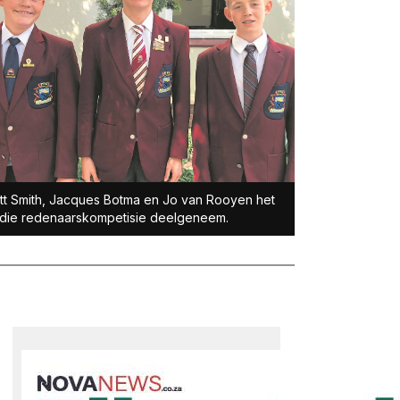
tt Smith, Jacques Botma en Jo van Rooyen het
die redenaarskompetisie deelgeneem.