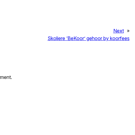
Next
»
Skoliere ‘BeKoor’ gehoor by koorfees
mment.