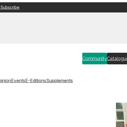
 Subscribe
Community
Catalogu
inion
Events
E-Editions
Supplements