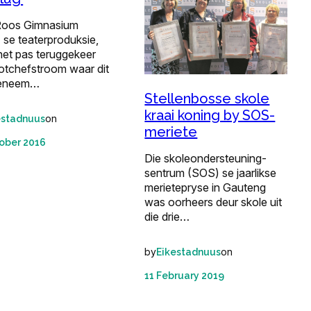
Roos Gimnasium
 se teaterproduksie,
het pas teruggekeer
otchefstroom waar dit
geneem…
Stellenbosse skole
kraai koning by SOS-
on
estadnuus
meriete
ober 2016
Die skoleondersteuning­
sentrum (SOS) se jaarlikse
merietepryse in Gauteng
was oorheers deur skole uit
die drie…
by
on
Eikestadnuus
11 February 2019