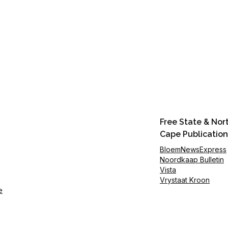
Free State & Nor
Cape Publication
BloemNewsExpress
Noordkaap Bulletin
Vista
Vrystaat Kroon
e