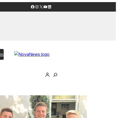
Facebook
Instagram
X
YouTube
LinkedIn
es