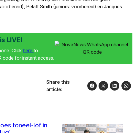
voorbereid), Pelatt Smith (juniors: voorbereid) en Jacques
s LIVE!
phone. Click
here
to
code for instant access.
Share this
article:
oes toneel-lof in
Vlug’