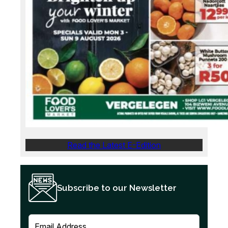
Read the Latest E-Edition
Subscribe to our Newsletter
E