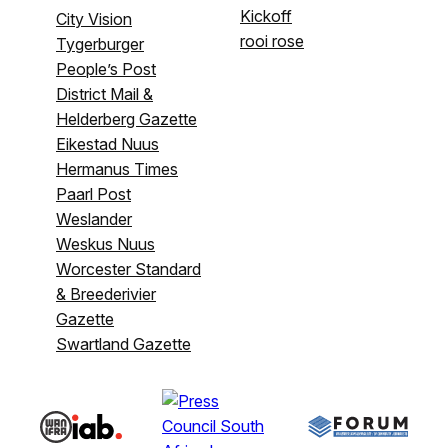
Kickoff
City Vision
rooi rose
Tygerburger
People’s Post
District Mail &
Helderberg Gazette
Eikestad Nuus
Hermanus Times
Paarl Post
Weslander
Weskus Nuus
Worcester Standard
& Breederivier
Gazette
Swartland Gazette