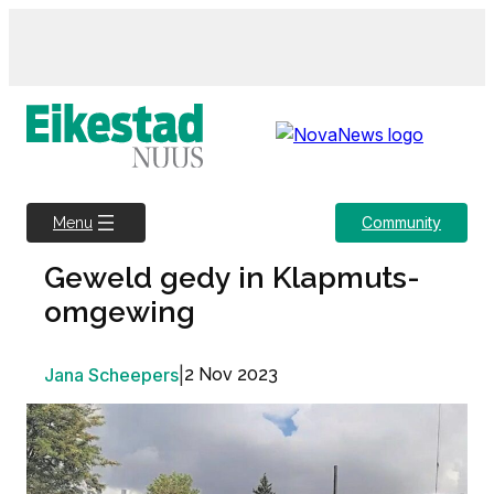
Skip
to
content
Community
Menu
Geweld gedy in Klapmuts-
omgewing
Jana Scheepers
|
2 Nov 2023