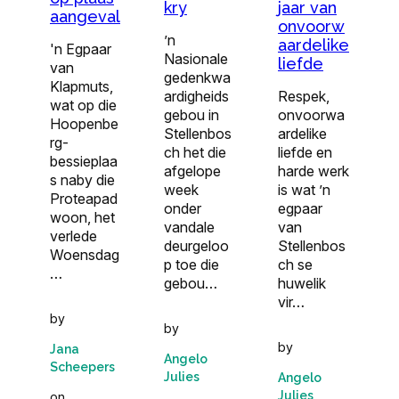
jaar van
kry
aangeval
onvoorw
’n
aardelike
'n Egpaar
Nasionale
liefde
van
gedenkwa
Klapmuts,
Respek,
ardigheids
wat op die
onvoorwa
gebou in
Hoopenbe
ardelike
Stellenbos
rg-
liefde en
ch het die
bessieplaa
harde werk
afgelope
s naby die
is wat ’n
week
Proteapad
egpaar
onder
woon, het
van
vandale
verlede
Stellenbos
deurgeloo
Woensdag
ch se
p toe die
…
huwelik
gebou…
vir…
by
by
by
Jana
Angelo
Scheepers
Julies
Angelo
Julies
on