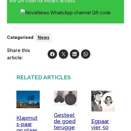
the QR code for instant access.
Categorised
:
News
Share this
article:
RELATED ARTICLES
Gesteel
Klapmut
Egpaar
de goed
s-paar
vier 50
terugge
op plaas