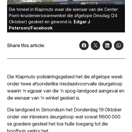
Die toneel in Klapmuts waar die eienaar van die Center
Point-kruidenierswarewinkel die afgelope Dinsdag (24
Oktober) geskiet en gewond is.
Edgar J
Peterson/Facebook
Share this article:
Die Klapmuts-polisiëringsgebied het die afgelope week
onder twee afsonderlike misdaadvoorvalle deurgeloop
waarin ’n egpaar van die ’n spog-landgoed aangeval en
die eienaar van ’n winkel geskiet is.
Die landgoed in Simondium het Donderdag 19 Oktober
onder vier inbrekers deurgeloop wat sowat R600 000
se goedere gesteel het toe hulle toegang tot die
hoofhuis verkry het.