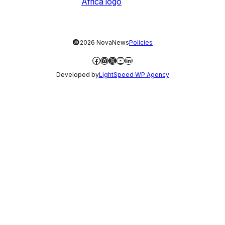
©
2026 NovaNews
Policies
Facebook
Instagram
X
YouTube
LinkedIn
Developed by
LightSpeed WP Agency