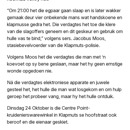
“Om 21:00 het die egpaar gaan slaap en is later wakker
gemaak deur vier onbekende mans wat handskoene en
klapmusse gedra het. Die verdagtes het toe die klere
van die slagoffers geneem en dit geskeur en gebruik om
hulle vas te bind,” volgens sers. Jacobus Moos,
stasiebevelvoerder van die Klapmuts-polisie.
Volgens Moos het die verdagtes die man met ’n
koevoet op sy bene geslaan, maar het hy geen ernstige
wonde opgedoen nie.
Ná die verdagtes elektroniese apparate en juwele
gesteel het, het hulle die man wat losgekom en om hulp
geroep het probeer vang, maar hy het hulle ontduik.
Dinsdag 24 Oktober is die Centre Point-
kruidenierswarewinkel in Klapmuts se hoofstraat ook
beroof en die eienaar geskiet.