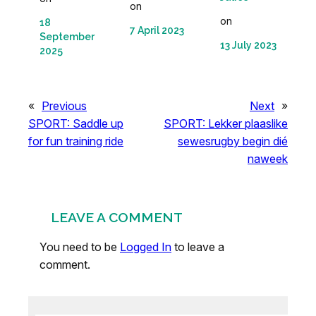
on
on
18
7 April 2023
September
13 July 2023
2025
«
Previous
Next
»
SPORT: Saddle up
SPORT: Lekker plaaslike
for fun training ride
sewesrugby begin dié
naweek
LEAVE A COMMENT
You need to be
Logged In
to leave a
comment.