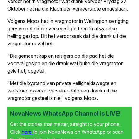
Verder het ’n vragmotor wat drank vervoer Vrydag 27
Oktober net ná die Klapmuts-verkeersligte omgeslaan.
Volgens Moos het ’n vragmotor in Wellington se rigting
gery en net ná die verkeersligte teen ’n afwaartse
helling gestop. Dit het veroorsaak dat die drank uit die
vragmotor geval het.
“Die gemeenskap en reisigers op die pad het die
voorval gesien en die drank wat buite die vragmotor
gelê het, opgetel.
“Met die bystand van private veiligheidswagte en
wetstoepassers is verseker dat geen drank uit die
vragmotor gesteel is nie,” volgens Moos.
NovaNews WhatsApp Channel is LIVE!
Get the stories that matter, straight to your phone.
Click
here
to join NovaNews on WhatsApp or scan