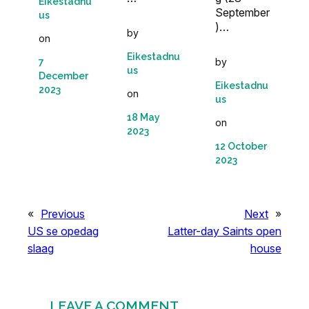
Eikestadnu
September
us
)…
by
on
Eikestadnu
by
7
us
December
Eikestadnu
2023
on
us
18 May
on
2023
12 October
2023
«
Previous
Next
»
US se opedag
Latter-day Saints open
slaag
house
LEAVE A COMMENT