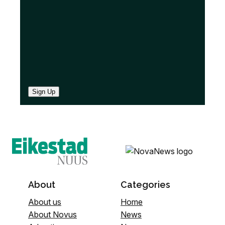
)
Sign Up
About
Categories
About us
Home
About Novus
News