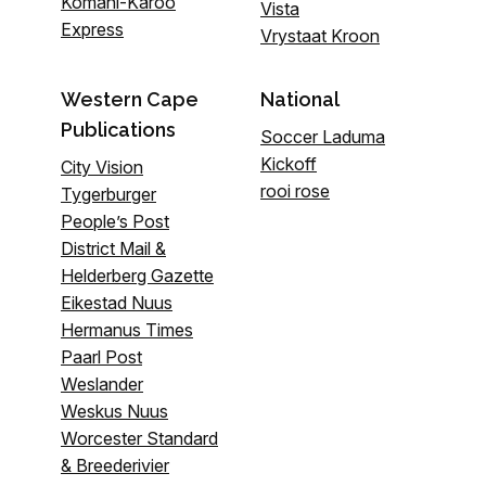
Komani-Karoo
Vista
Express
Vrystaat Kroon
Western Cape
National
Publications
Soccer Laduma
Kickoff
City Vision
rooi rose
Tygerburger
People’s Post
District Mail &
Helderberg Gazette
Eikestad Nuus
Hermanus Times
Paarl Post
Weslander
Weskus Nuus
Worcester Standard
& Breederivier