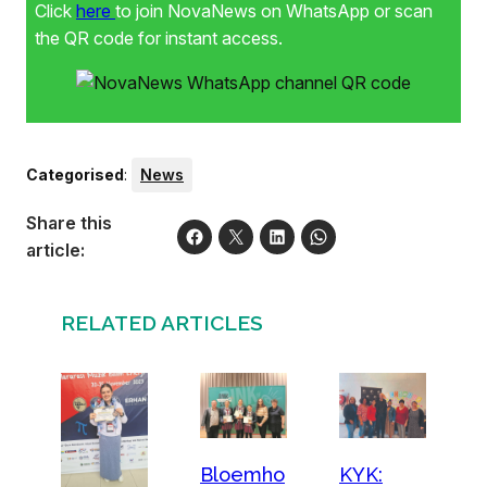
Click
here
to join NovaNews on WhatsApp or scan
the QR code for instant access.
Categorised
:
News
Share this
article:
RELATED ARTICLES
Bloemho
KYK: