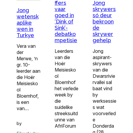
ffers
Jong
vaar
skrywers
Jong
goed in
só deur
wetensk
‘Dink of
bekroon
aplike
Sink’-
de
wen in
debatko
skrywer
Turkye
mpetisie
gehelp
Vera van
Leerders
Jong
der
van die
aspirant-
Merwe, ’n
Hoër
skrywers
gr. 10-
Meisiesko
van die
leerder aan
ol
Dwarsrivie
die Hoër
Bloemhof
rvallei sal
Meisiesko
het verlede
baat vind
ol
week by
by
Bloemhof,
die
werksessie
is een
suidelike
s wat
van…
streeksuitd
voorverled
unne van
e
by
AfriForum
Donderda
…
g (28