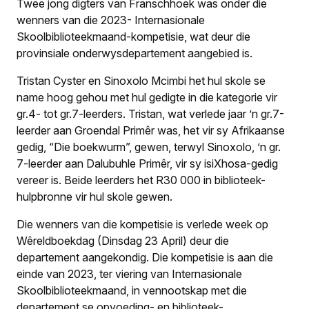
Twee jong digters van Franschhoek was onder die
wenners van die 2023- Internasionale
Skoolbiblioteekmaand-kompetisie, wat deur die
provinsiale onderwysdepartement aangebied is.
Tristan Cyster en Sinoxolo Mcimbi het hul skole se
name hoog gehou met hul gedigte in die kategorie vir
gr.4- tot gr.7-leerders. Tristan, wat verlede jaar ’n gr.7-
leerder aan Groendal Primêr was, het vir sy Afrikaanse
gedig, “Die boekwurm”, gewen, terwyl Sinoxolo, ’n gr.
7-leerder aan Dalubuhle Primêr, vir sy isiXhosa-gedig
vereer is. Beide leerders het R30 000 in biblioteek-
hulpbronne vir hul skole gewen.
Die wenners van die kompetisie is verlede week op
Wêreldboekdag (Dinsdag 23 April) deur die
departement aangekondig. Die kompetisie is aan die
einde van 2023, ter viering van Internasionale
Skoolbiblioteekmaand, in vennootskap met die
departement se opvoeding- en biblioteek-