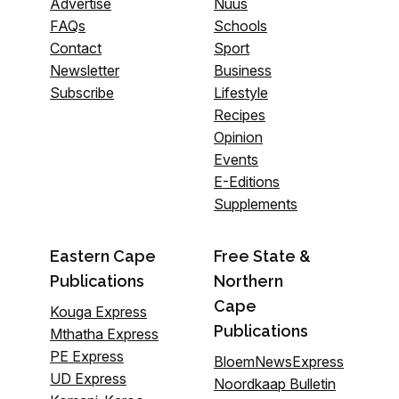
Advertise
Nuus
FAQs
Schools
Contact
Sport
Newsletter
Business
Subscribe
Lifestyle
Recipes
Opinion
Events
E-Editions
Supplements
Eastern Cape
Free State &
Publications
Northern
Cape
Kouga Express
Publications
Mthatha Express
PE Express
BloemNewsExpress
UD Express
Noordkaap Bulletin