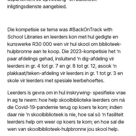
inligtingsdienste aangebied.
Die kompetisie se tema was #BackOnTrack with
School Libraries en leerders kon met hul gedigte en
kunswerke R30 000 wen vir hul skool om biblioteek-
hulpbronne aan te koop. Die 2023-kompetisie het ’n
paar afdelings gehad, insluitend ’n dig-afdeling vir
leerders in gr. 4 tot gr. 7 en gr. 8 tot gr. 12, asook ’n
plakkaat/teken-afdeling vir leerders in gr. 1 tot gr. 3 en
skole vir leerders met spesiale leerbehoeftes.
Leerders is gevra om in hul inskrywing- spesifieke vrae
in ag te neem: hoe help skoolbiblioteke leerders om ná
die Covid-19-pandemie terug op koers te kom; indien
daar nie ’n skoolbiblioteek is nie, hoe sal só ’n fasiliteit
leerders help om weer op koers te kom; en hoe sal die
wen van skoolbiblioteek-hulpbronne jou skool help.