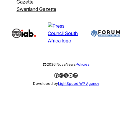
Gazette
Swartland Gazette
©
2026 NovaNews
Policies
Facebook
Instagram
X
YouTube
LinkedIn
Developed by
LightSpeed WP Agency