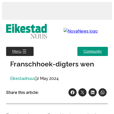
Skip
to
content
Community
Menu
Franschhoek-digters wen
|
2 May 2024
Eikestadnuus
Share this article: