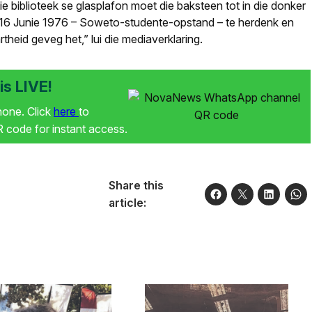
ie biblioteek se glasplafon moet die baksteen tot in die donker
om 16 Junie 1976 – Soweto-studente-opstand – te herdenk en
eid geveg het,” lui die mediaverklaring.
s LIVE!
phone. Click
here
to
code for instant access.
Share this
article: