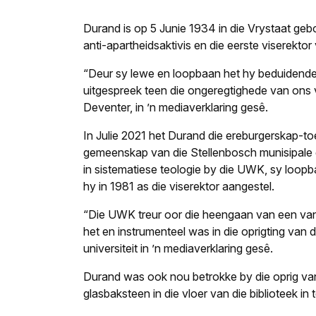
Durand is op 5 Junie 1934 in die Vrystaat ge
anti-apart­heidsaktivis en die eerste viserekt
“Deur sy lewe en loopbaan het hy beduidende
uitgespreek teen die ongeregtighede van ons 
Deventer, in ’n mediaverklaring gesê.
In Julie 2021 het Durand die ereburgerskap-toe
gemeenskap van die Stellenbosch munisipale g
in sistematiese teologie by die UWK, sy loopbaa
hy in 1981 as die viserektor aangestel.
“Die UWK treur oor die heengaan van een van
het en instrumenteel was in die oprigting van 
universiteit in ’n mediaverklaring gesê.
Durand was ook nou betrokke by die oprig van 
glasbaksteen in die vloer van die biblioteek in 