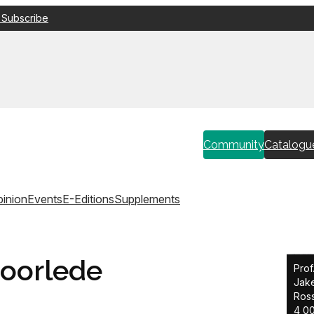
 Subscribe
Community
Catalogu
inion
Events
E-Editions
Supplements
 oorlede
Prof
Jake
Ross
4 00