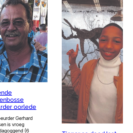
ende
lenbosse
rder oorlede
eurder Gerhard
sen is vroeg
agoggend (6