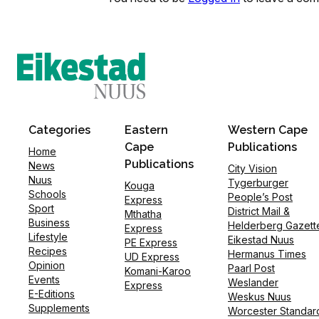
Categories
Eastern
Western Cape
Cape
Publications
Home
Publications
News
City Vision
Nuus
Tygerburger
Kouga
Schools
People’s Post
Express
Sport
District Mail &
Mthatha
Business
Helderberg Gazett
Express
Lifestyle
Eikestad Nuus
PE Express
Recipes
Hermanus Times
UD Express
Opinion
Paarl Post
Komani-Karoo
Events
Weslander
Express
E-Editions
Weskus Nuus
Supplements
Worcester Standar