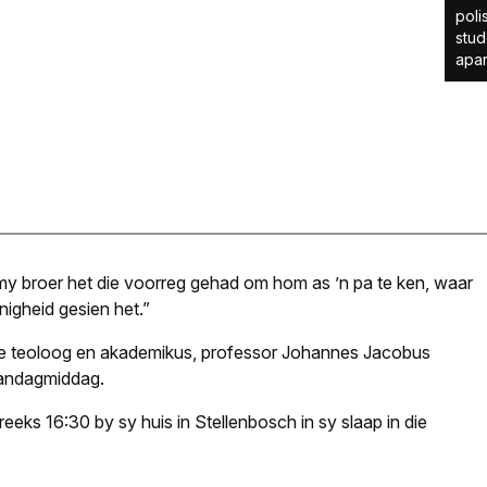
poli
stud
apar
 my broer het die voorreg gehad om hom as ’n pa te ken, waar
igheid gesien het.”
de teoloog en akademikus, professor Johannes Jacobus
aandagmiddag.
eks 16:30 by sy huis in Stellenbosch in sy slaap in die