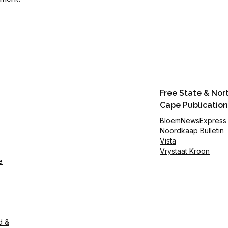
Free State & Nor
Cape Publication
BloemNewsExpress
Noordkaap Bulletin
Vista
Vrystaat Kroon
e
d &