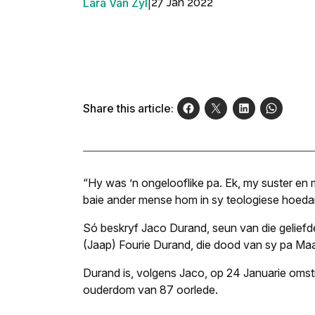
Lara Van Zyl
|
27 Jan 2022
Share this article:
“Hy was ’n ongelooflike pa. Ek, my suster en
baie ander mense hom in sy teologiese hoedan
Só beskryf Jaco Durand, seun van die gelief
(Jaap) Fourie Durand, die dood van sy pa M
Durand is, volgens Jaco, op 24 Januarie omstre
ouderdom van 87 oorlede.