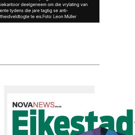
siekantoor deelgeneem om die vrylating van
ente tydens die jare tagtig se anti-
theidveldtogte te eis.Foto: Leon Müller