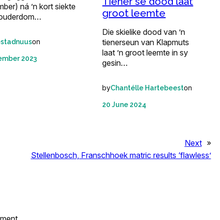
Tiener se dood laat
er) ná ’n kort siekte
groot leemte
e ouderdom…
Die skielike dood van ’n
tienerseun van Klapmuts
on
estadnuus
laat ’n groot leemte in sy
ember 2023
gesin…
by
on
Chantélle Hartebeest
20 June 2024
Next
»
Stellenbosch, Franschhoek matric results ‘flawless’
mment.