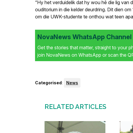
“Hy het verduidelik dat hy wou hê die lig van d
ouditorium in die kelder deurdring. Dit dien 
om die UWK-studente te onthou wat teen aparth
NovaNews WhatsApp Channel i
Get the stories that matter, straight to your 
join NovaNews on WhatsApp or scan the QR 
Categorised
:
News
RELATED ARTICLES