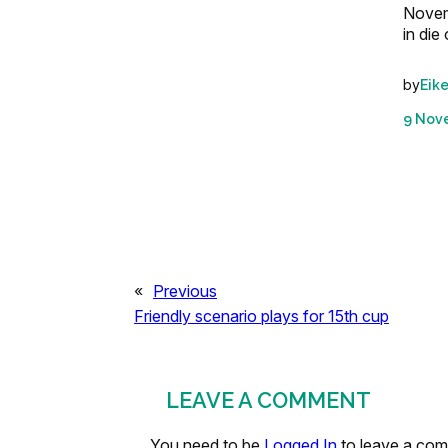
Novemb
in di
by
Eik
9 Nov
«
Previous
Friendly scenario plays for 15th cup
LEAVE A COMMENT
You need to be
Logged In
to leave a co