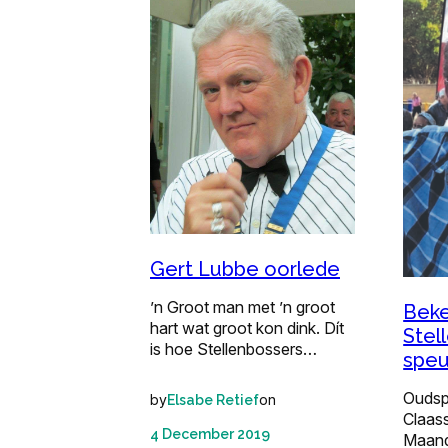
Gert Lubbe oorlede
’n Groot man met ’n groot
Bek
hart wat groot kon dink. Dít
Stel
is hoe Stellenbossers…
speu
Oudsp
by
on
Elsabe Retief
Claas
4 December 2019
Maand