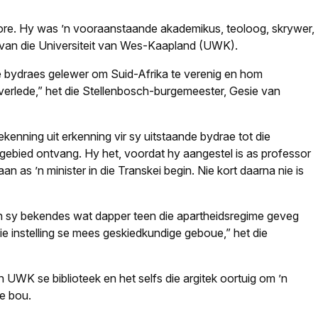
bore. Hy was ’n vooraanstaande akademikus, teoloog, skrywer,
or van die Universiteit van Wes-Kaapland (UWK).
 bydraes gelewer om Suid-Afrika te verenig en hom
verlede,” het die Stellenbosch-burgemeester, Gesie van
kenning uit erkenning vir sy uitstaande bydrae tot die
ebied ontvang. Hy het, voordat hy aangestel is as professor
n as ’n minister in die Transkei begin. Nie kort daarna nie is
 sy bekendes wat dapper teen die apartheidsregime geveg
die instelling se mees geskiedkundige geboue,” het die
UWK se biblioteek en het selfs die argitek oortuig om ’n
te bou.