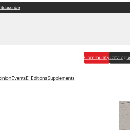
 Subscribe
Community
Catalogu
inion
Events
E-Editions
Supplements