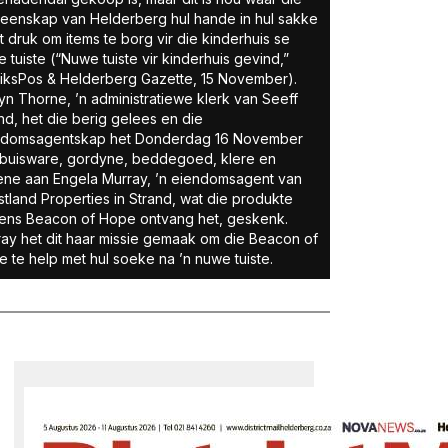
enskap van Helderberg hul hande in hul sakke
 druk om items te borg vir die kinderhuis se
 tuiste (“Nuwe tuiste vir kinderhuis gevind,”
riksPos & Helderberg Gazette, 15 November).
yn Thorne, ’n administratiewe klerk van Seeff
nd, het die berig gelees en die
ndomsagentskap het Donderdag 16 November
buisware, gordyne, beddegoed, klere en
ne aan Engela Murray, ’n eiendomsagent van
tland Properties in Strand, wat die produkte
ens Beacon of Hope ontvang het, geskenk.
ay het dit haar missie gemaak om die Beacon of
 te help met hul soeke na ’n nuwe tuiste.