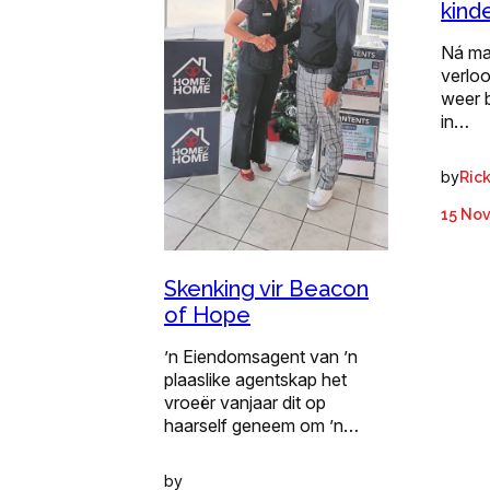
kind
Ná ma
verloo
weer b
in…
by
Ric
15 No
Skenking vir Beacon
of Hope
’n Eiendomsagent van ’n
plaaslike agentskap het
vroeër vanjaar dit op
haarself geneem om ’n…
by