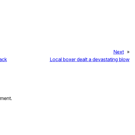
Next
»
back
Local boxer dealt a devastating blow
mment.