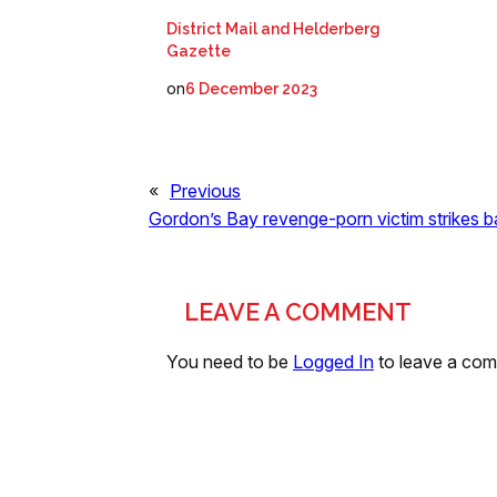
District Mail and Helderberg
Gazette
on
6 December 2023
«
Previous
Gordon’s Bay revenge-porn victim strikes 
LEAVE A COMMENT
You need to be
Logged In
to leave a co