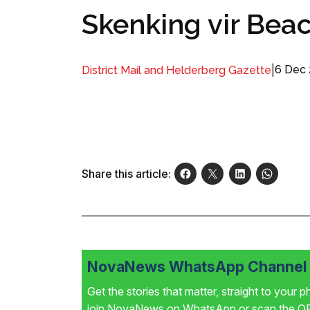
Skenking vir Bea
|
6 Dec
District Mail and Helderberg Gazette
Share this article:
NovaNews WhatsApp Channel i
Get the stories that matter, straight to your 
join NovaNews on WhatsApp or scan the QR 