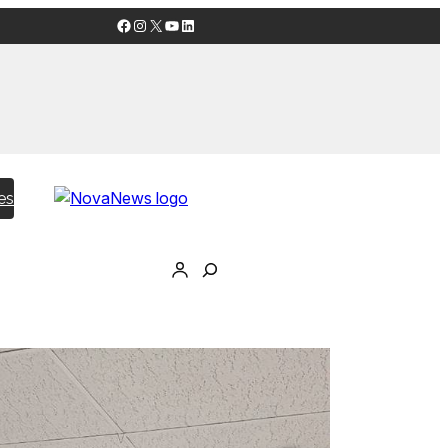
Facebook
Instagram
X
YouTube
LinkedIn
es