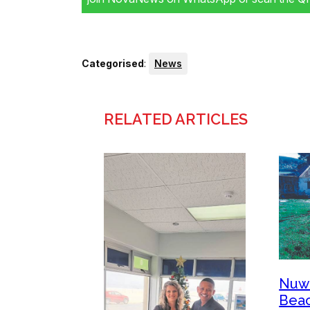
Categorised
:
News
RELATED ARTICLES
Nuwe
Beac