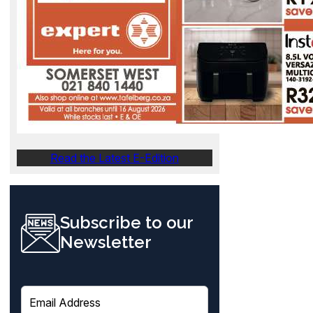
Read the Latest E-Edition
Subscribe to our
Newsletter
E
m