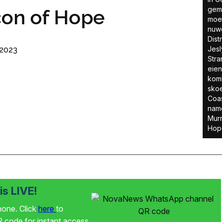
geme
con of Hope
moet
nuwe
Dist
Jesl
 2023
Stra
eie
kom
skoe
Coas
nam
Murr
Hope
s LIVE!
phone. Click
here
to
code for instant access.