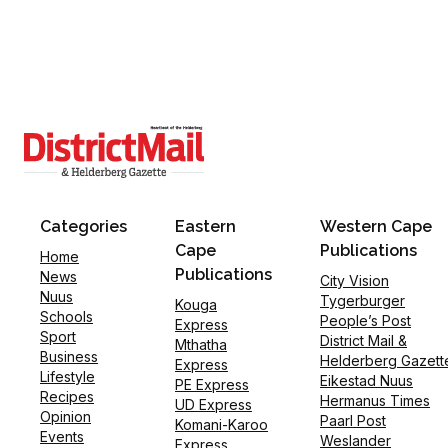
Categories
Eastern
Western Cape
Cape
Publications
Home
Publications
News
City Vision
Nuus
Tygerburger
Kouga
Schools
People’s Post
Express
Sport
District Mail &
Mthatha
Business
Helderberg Gazett
Express
Lifestyle
Eikestad Nuus
PE Express
Recipes
Hermanus Times
UD Express
Opinion
Paarl Post
Komani-Karoo
Events
Weslander
Express