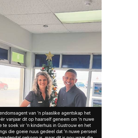
iendomsagent van ’n plaaslike agentskap het
ër vanjaar dit op haarself geneem om ’n nuwe
te te soek vir ’n kinderhuis in Gustrouw en het
ngs die goeie nuus gedeel dat ’n nuwe perseel
enadendal gekoop is, maar dit is nou waar die