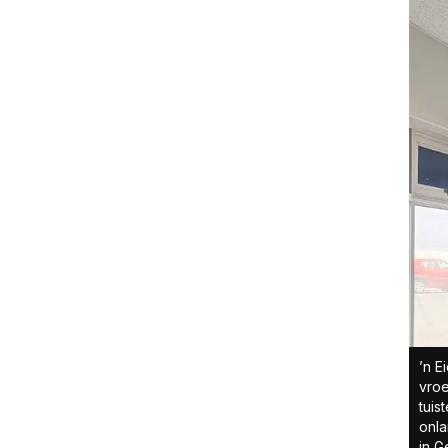
’n E
vroe
tuis
onla
in G