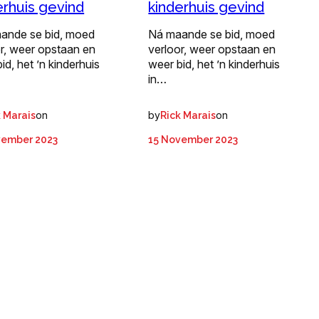
erhuis gevind
kinderhuis gevind
ande se bid, moed
Ná maande se bid, moed
r, weer opstaan en
verloor, weer opstaan en
id, het ’n kinderhuis
weer bid, het ’n kinderhuis
in…
on
by
on
k Marais
Rick Marais
vember 2023
15 November 2023