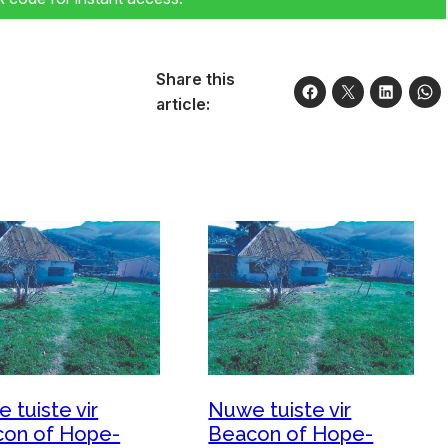
Share this
article:
 tuiste vir
Nuwe tuiste vir
on of Hope-
Beacon of Hope-