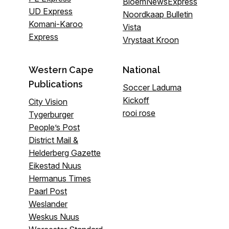
BloemNewsExpress
UD Express
Noordkaap Bulletin
Komani-Karoo
Vista
Express
Vrystaat Kroon
Western Cape
National
Publications
Soccer Laduma
Kickoff
City Vision
rooi rose
Tygerburger
People’s Post
District Mail &
Helderberg Gazette
Eikestad Nuus
Hermanus Times
Paarl Post
Weslander
Weskus Nuus