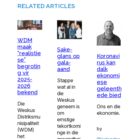
RELATED ARTICLES
WDM
maak
Sake-
“realistie
glans op
Koronavi
se”
gala-
rus kan
begrotin
aand
dalk
g vir
ekonomi
2025-
Stappe
ese
2026
wat al in
geleenth
bekend
die
ede bied
Weskus
Die
geneem is
Ons en die
Weskus
om
ekonomie.
Distriksmu
ernstige
nisipaliteit
tekortkomi
by
(WDM)
nge in die
het