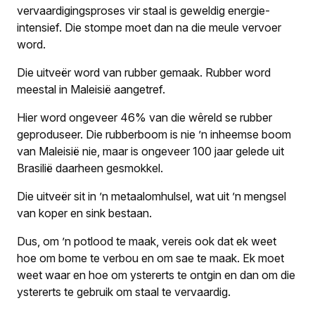
vervaardigingsproses vir staal is geweldig energie-
intensief. Die stompe moet dan na die meule vervoer
word.
Die uitveër word van rubber gemaak. Rubber word
meestal in Maleisië aangetref.
Hier word ongeveer 46% van die wêreld se rubber
geproduseer. Die rubberboom is nie ’n inheemse boom
van Maleisië nie, maar is ongeveer 100 jaar gelede uit
Brasilië daarheen gesmokkel.
Die uitveër sit in ’n metaalomhulsel, wat uit ’n mengsel
van koper en sink bestaan.
Dus, om ’n potlood te maak, vereis ook dat ek weet
hoe om bome te verbou en om sae te maak. Ek moet
weet waar en hoe om ystererts te ontgin en dan om die
ystererts te gebruik om staal te vervaardig.