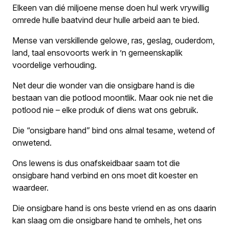
Elkeen van dié miljoene mense doen hul werk vrywillig
omrede hulle baatvind deur hulle arbeid aan te bied.
Mense van verskillende gelowe, ras, geslag, ouderdom,
land, taal ensovoorts werk in ’n gemeenskaplik
voordelige verhouding.
Net deur die wonder van die onsigbare hand is die
bestaan van die potlood moontlik. Maar ook nie net die
potlood nie – elke produk of diens wat ons gebruik.
Die “onsigbare hand” bind ons almal tesame, wetend of
onwetend.
Ons lewens is dus onafskeidbaar saam tot die
onsigbare hand verbind en ons moet dit koester en
waardeer.
Die onsigbare hand is ons beste vriend en as ons daarin
kan slaag om die onsigbare hand te omhels, het ons