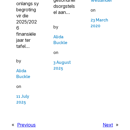
gesondhei
Weslander
onlangs sy
dsorgstels
begroting
on
el aan…
vir die
23 March
2025/202
2020
by
6
finansiële
Alida
jaar ter
Buckle
tafel…
on
by
3 August
2025
Alida
Buckle
on
11 July
2025
«
Previous
Next
»