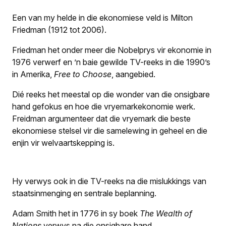
Een van my helde in die ekono­miese veld is Milton
Friedman (1912 tot 2006).
Friedman het onder meer die Nobelprys vir ekonomie in
1976 verwerf en ’n baie gewilde TV-reeks in die 1990’s
in Amerika,
Free to Choose
, aangebied.
Dié reeks het meestal op die wonder van die onsigbare
hand gefokus en hoe die vryemarkekonomie werk.
Freidman argumenteer dat die vryemark die beste
ekonomiese stelsel vir die samelewing in geheel en die
enjin vir welvaartskepping is.
Hy verwys ook in die TV-reeks na die mislukkings van
staatsinmenging en sentrale beplanning.
Adam Smith het in 1776 in sy boek
The Wealth of
Nations
verwys na die onsigbare hand.