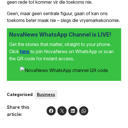
geen rede tot kommer vir die toekoms nie.
Geen, maar geen sentrale figuur, gaan of kan ons
toekoms beter maak nie – slegs die vryemarkekonomie.
NovaNews WhatsApp Channel is LIVE!
Get the stories that matter, straight to your phone.
Click
here
to join NovaNews on WhatsApp or scan
the QR code for instant access.
Categorised
:
Business
Share this
article: