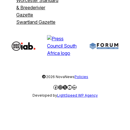
Worcester Standard
& Breederivier
Gazette
Swartland Gazette
©
2026 NovaNews
Policies
Facebook
Instagram
X
YouTube
LinkedIn
Developed by
LightSpeed WP Agency