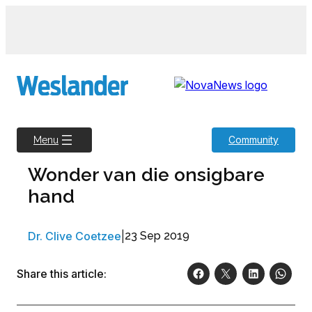
Skip
to
content
Community
Menu
Wonder van die onsigbare
hand
Dr. Clive Coetzee
|
23 Sep 2019
Share this article: