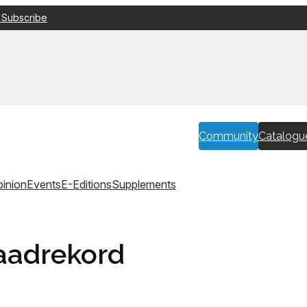
 Subscribe
Community
Catalogu
inion
Events
E-Editions
Supplements
aadrekord