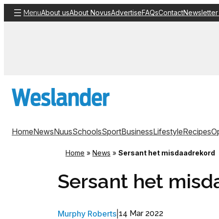
Skip
About us
About Novus
Advertise
FAQs
Contact
Newsletter
Menu
to
content
Home
News
Nuus
Schools
Sport
Business
Lifestyle
Recipes
Op
Home
»
News
»
Sersant het misdaadrekord
Sersant het misd
Murphy Roberts
|
14 Mar 2022