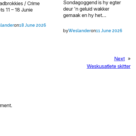
Sondagoggend is hy egter
adbrokkies / Crime
deur 'n geluid wakker
ts 11 – 18 Junie
gemaak en hy het…
on
lander
18 June 2026
by
on
Weslander
11 June 2026
Next
»
Weskusatlete skitter
mment.