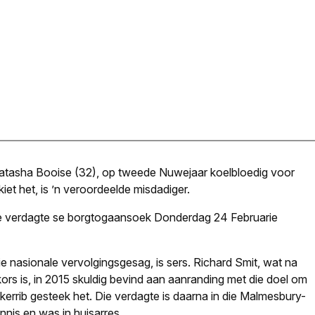
Natasha Booise (32), op tweede Nuwejaar koelbloedig voor
et het, is ’n veroordeelde misdadiger.
 die verdagte se borgtogaansoek Donderdag 24 Februarie
e nasionale vervolgingsgesag, is sers. Richard Smit, wat na
ors is, in 2015 skuldig bevind aan aanranding met die doel om
nkerrib gesteek het. Die verdagte is daarna in die Malmesbury-
nnis en was in huisarres.