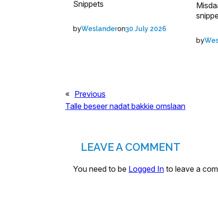
Snippets
Misda
snippe
by
on
Weslander
30 July 2026
by
Wes
«
Previous
Talle beseer nadat bakkie omslaan
LEAVE A COMMENT
You need to be
Logged In
to leave a co