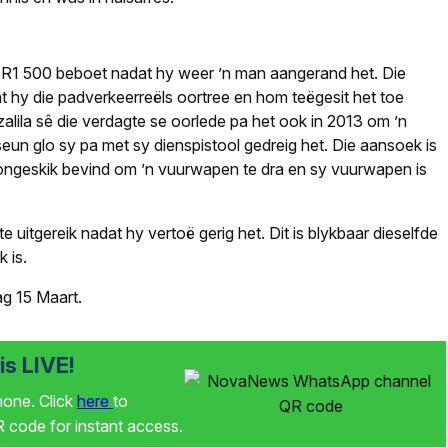
met R1 500 beboet nadat hy weer ’n man aangerand het. Die
 hy die padverkeerreëls oortree en hom teëgesit het toe
ila sê die verdagte se oorlede pa het ook in 2013 om ’n
n glo sy pa met sy dienspistool gedreig het. Die aansoek is
e ongeskik bevind om ’n vuurwapen te dra en sy vuurwapen is
e uitgereik nadat hy vertoë gerig het. Dit is blykbaar dieselfde
 is.
ag 15 Maart.
s LIVE!
phone. Click
here
to
code for instant access.