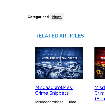
Categorised
:
News
RELATED ARTICLES
Misd
Misdaadbrokkies |
Crim
Crime Snippets
18 J
Misdaadbrokkies | Crime