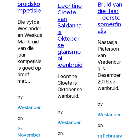
bruidsko
Bruid van
Leontine
mpetisie
die Jaar
Cloete
– eerste
van
Die vyfde
somerfin
Saldanha
Weslander
alis
is
en Weskus
Oktober
Mall bruid
Nastasja
se
van die
Pieterson
glansmo
jaar-
van
oi
kompetisie
Vredenbur
wenbruid
is goed op
g is
dreef
Desember
Leontine
met…
2016 se
Cloete is
wenbruid.
Oktober se
wenbruid.
by
by
Weslander
by
Weslander
on
Weslander
on
21
on
November
13 February