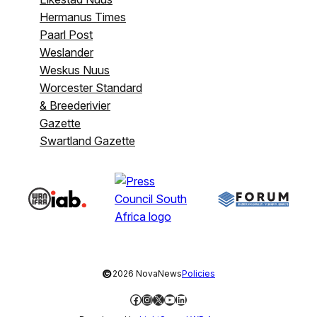
Hermanus Times
Paarl Post
Weslander
Weskus Nuus
Worcester Standard
& Breederivier
Gazette
Swartland Gazette
©
2026 NovaNews
Policies
Facebook
Instagram
X
YouTube
LinkedIn