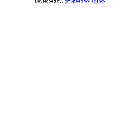
Developed by
LightSpeed WP Agency