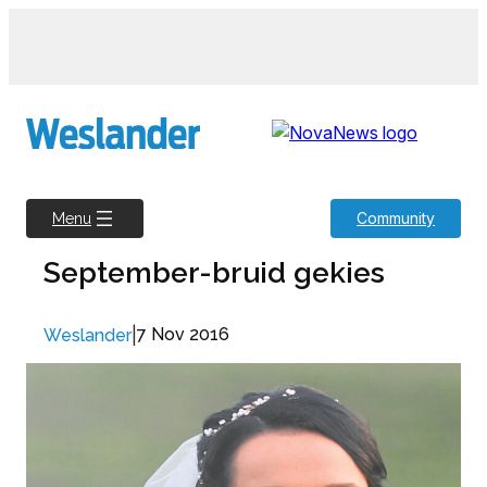
Skip
to
content
Community
Menu
September-bruid gekies
|
7 Nov 2016
Weslander