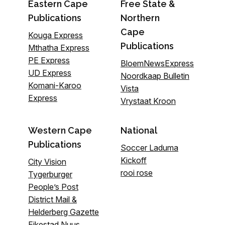
Eastern Cape
Free State &
Publications
Northern
Cape
Kouga Express
Publications
Mthatha Express
PE Express
BloemNewsExpress
UD Express
Noordkaap Bulletin
Komani-Karoo
Vista
Express
Vrystaat Kroon
Western Cape
National
Publications
Soccer Laduma
Kickoff
City Vision
rooi rose
Tygerburger
People’s Post
District Mail &
Helderberg Gazette
Eikestad Nuus