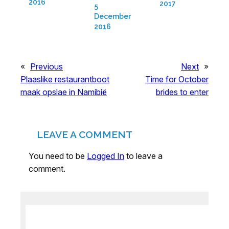
2016
2017
5
December
2016
«
Previous
Next
»
Plaaslike restaurantboot
Time for October
maak opslae in Namibië
brides to enter
LEAVE A COMMENT
You need to be
Logged In
to leave a
comment.