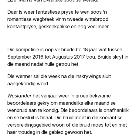
Daar is weer fantastiese pryse te wen soos ’n
romantiese wegbreek vir ’n tweede wittebrood,
kontantpryse, geskenkpakke en nog veel meer.
Die kompetisie is oop vir bruide bo 18 jaar wat tussen
September 2016 tot Augustus 2017 trou. Bruide skryf in
die maand nadat hulle getrou het.
Die wenner sal die week na die inskrywings sluit
aangekondig word.
Weslander
het vanjaar weer ’n groep bekwame
beoordelaars gekry om maandeliks elke maand se
wenbruid aan te kondig. Die beoordelaars is onafhanklik
en se besluit is finaal. Die bruid moet in die koerant se
verspreidingsgebied woon of die bruid moes tot en met
haar troudag in die gebied gewoon het.