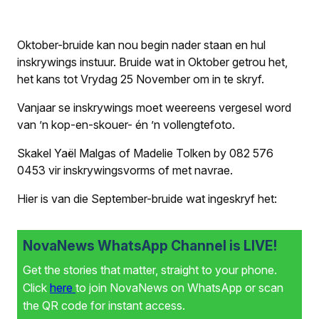
Oktober-bruide kan nou begin nader staan en hul
inskrywings instuur. Bruide wat in Oktober getrou het,
het kans tot Vrydag 25 November om in te skryf.
Vanjaar se inskrywings moet weereens vergesel word
van ’n kop-en-skouer- én ’n vollengte­foto.
Skakel Yaël Malgas of Madelie Tolken by 082 576
0453 vir inskrywingsvorms of met navrae.
Hier is van die September-bruide wat ingeskryf het:
NovaNews WhatsApp Channel is LIVE!
Get the stories that matter, straight to your phone.
Click
here
to join NovaNews on WhatsApp or scan
the QR code for instant access.