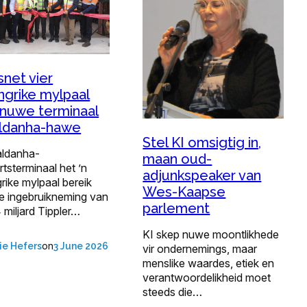
snet vier
ngrike mylpaal
nuwe terminaal
aldanha-hawe
Stel KI omsigtig in,
aldanha-
maan oud-
rtsterminaal het ’n
adjunkspeaker van
rike mylpaal bereik
Wes-Kaapse
ie ingebruikneming van
parlement
 miljard Tippler…
KI skep nuwe moontlikhede
on
ie Hefers
3 June 2026
vir ondernemings, maar
menslike waardes, etiek en
verantwoordelikheid moet
steeds die…