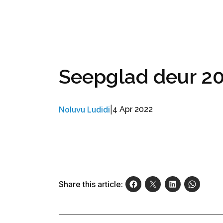
Seepglad deur 2
Noluvu Ludidi
|
4 Apr 2022
Share this article: