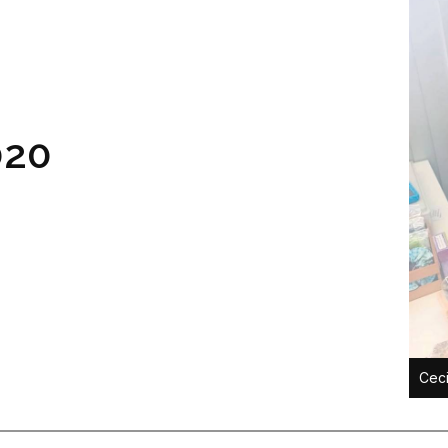
020
Ceci