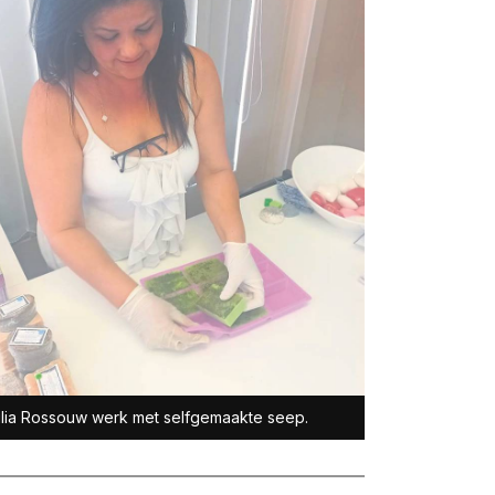
lia Rossouw werk met selfgemaakte seep.