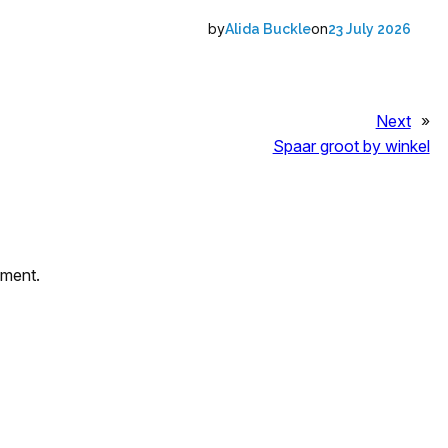
by
on
Alida Buckle
23 July 2026
Next
»
Spaar groot by winkel
mment.