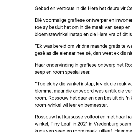
Gebed en vertroue in die Here het deure vir
Dié voormalige grafiese ontwerper en inwone
toe sy besluit het om in die maak van seep en r
bloemistewinkel instap en die Here vra of dít is
“Ek was bereid om vir drie maande gratis te we
gesê as die eienaar nee sê, dan weet ek dis n
Haar ondervinding in grafiese ontwerp het Ross
seep en room spesialiseer.
“Toe ek by die winkel instap, kry ek die reuk
blomme, maar die antwoord was eintlik die ve
room. Rossouw het daar en dan besluit dis ’n 
room-winkel wil leer en bemeester.
Rossouw het kursusse voltooi en met haar han
winkel, Tiny Leaf, in 2021 in Vredenburg saam 
kuns van seep en room maak, uitleef. Haar ma