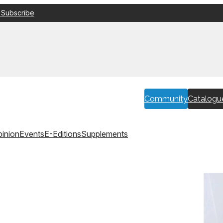
 Subscribe
Community
Catalogu
inion
Events
E-Editions
Supplements