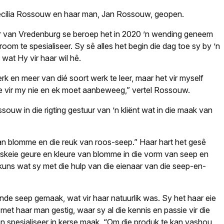
 Cecilia Rossouw en haar man, Jan Rossouw, geopen.
r van Vredenburg se beroep het in 2020 ’n wending geneem
oom te spesialiseer. Sy sê alles het begin die dag toe sy by ’n
 wat Hy vir haar wil hê.
rk en meer van dié soort werk te leer, maar het vir myself
ie vir my nie en ek moet aanbeweeg,” vertel Rossouw.
ouw in die rigting gestuur van ’n kliënt wat in die maak van
 van blomme en die reuk van roos-seep.” Haar hart het gesê
rskeie geure en kleure van blomme in die vorm van seep en
kuns wat sy met die hulp van die eienaar van die seep-en-
de seep gemaak, wat vir haar natuurlik was. Sy het haar eie
met haar man gestig, waar sy al die kennis en passie vir die
n spesialiseer in kerse maak. “Om die produk te kan vashou