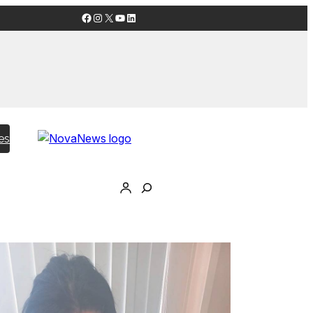
Facebook
Instagram
X
YouTube
LinkedIn
es