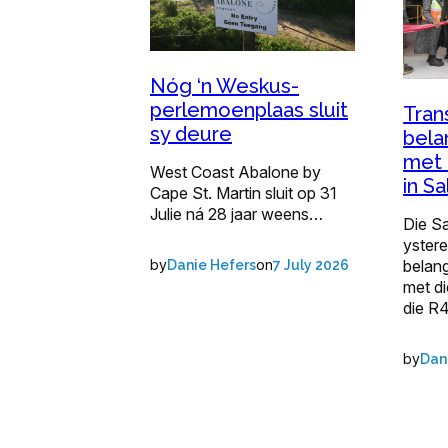
Nóg ‘n Weskus-
perlemoenplaas sluit
Tran
sy deure
bela
met 
West Coast Abalone by
in S
Cape St. Martin sluit op 31
Julie ná 28 jaar weens…
Die S
ystere
by
on
belang
Danie Hefers
7 July 2026
met d
die R4
by
Dan