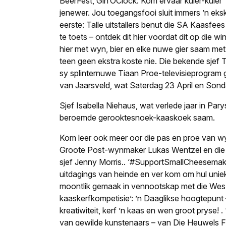
BeerFest, Gin’OClock: Kom ervaar kuier-kuier
jenewer. Jou toegangsfooi sluit immers ’n ek
eerste: Talle uitstallers benut die SA Kaasfee
te toets – ontdek dit hier voordat dit op die w
hier met wyn, bier en elke nuwe gier saam me
teen geen ekstra koste nie. Die bekende sjef
sy splinternuwe Tiaan Proe-televisieprogram
van Jaarsveld, wat Saterdag 23 April en Sonda
Sjef Isabella Niehaus, wat verlede jaar in Par
beroemde gerooktesnoek-kaaskoek saam.
Kom leer ook meer oor die pas en proe van w
Groote Post-wynmaker Lukas Wentzel en die j
sjef Jenny Morris.
.
‘#SupportSmallCheesemaker
uitdagings van heinde en ver kom om hul unie
moontlik gemaak in vennootskap met die We
kaaskerfkompetisie’: ’n Daaglikse hoogtepunt – 
kreatiwiteit, kerf ’n kaas en wen groot pryse!
.
van gewilde kunstenaars – van Die Heuwels F