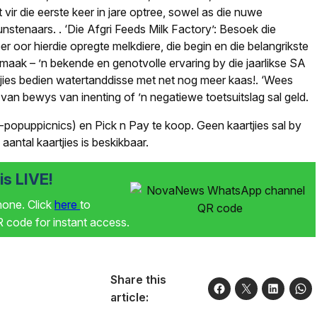
 vir die eerste keer in jare optree, sowel as die nuwe
 kunstenaars.
.
‘Die Afgri Feeds Milk Factory’: Besoek die
er oor hierdie opregte melkdiere, die begin en die belangrikste
smaak – ’n bekende en genotvolle ervaring by die jaarlikse SA
jies bedien watertanddisse met net nog meer kaas!
.
‘Wees
van bewys van inenting of ’n negatiewe toetsuitslag sal geld.
t-popuppicnics) en Pick n Pay te koop. Geen kaartjies sal by
antal kaartjies is beskikbaar.
s LIVE!
phone. Click
here
to
code for instant access.
Share this
article: