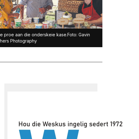
e proe aan die onderskeie kase.Foto: Gavin
thers Photography