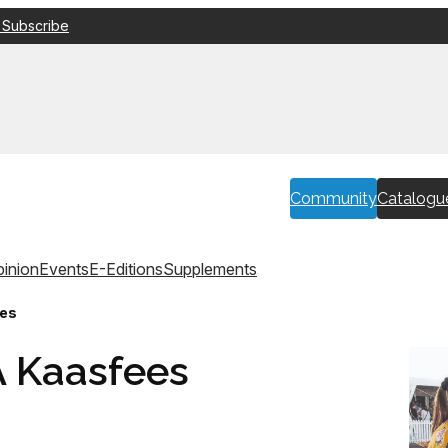
 Subscribe
Community
Catalogu
inion
Events
E-Editions
Supplements
ees
A Kaasfees