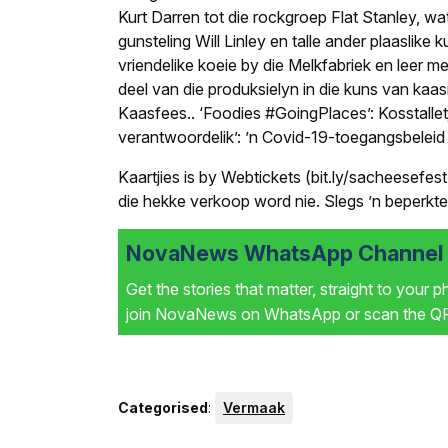
Kurt Darren tot die rockgroep Flat Stanley, wat
gunsteling Will Linley en talle ander plaaslike
vriendelike koeie by die Melkfabriek en leer me
deel van die produksielyn in die kuns van kaa
Kaasfees.
.
‘Foodies #GoingPlaces’: Kosstallet
verantwoordelik’: ’n Covid-19-toegangsbeleid 
Kaartjies is by Webtickets (bit.ly/sacheesefes
die hekke verkoop word nie. Slegs ’n beperkte a
NovaNews WhatsApp Channel i
Get the stories that matter, straight to your 
join NovaNews on WhatsApp or scan the QR 
Categorised
:
Vermaak