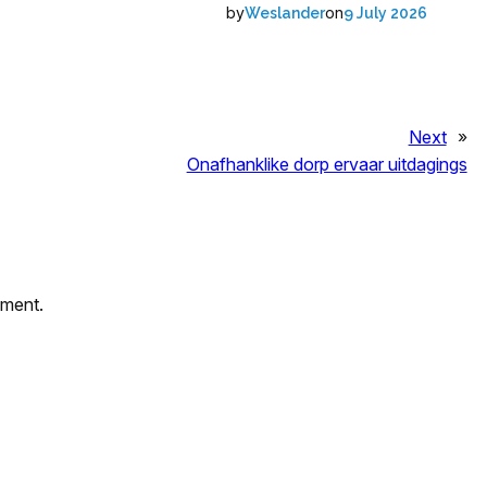
by
on
Weslander
9 July 2026
Next
»
Onafhanklike dorp ervaar uitdagings
mment.