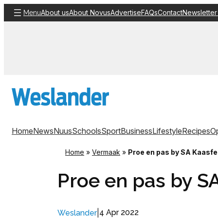
Skip
About us
About Novus
Advertise
FAQs
Contact
Newsletter
Menu
to
content
Home
News
Nuus
Schools
Sport
Business
Lifestyle
Recipes
Op
Home
»
Vermaak
»
Proe en pas by SA Kaasf
Proe en pas by S
|
4 Apr 2022
Weslander