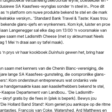
 ’n uitgesoekte versameling bekroonde wyne, boetiekbier en -
sklusiewe SA Kaasfees-wynglas sonder ’n steel in.
.
Proe dit
s as ’n platform om nuwe produkte bekend te stel en die mark
inkelrakke verskyn.
.
‘Standard Bank Travel & Taste: Kaas trou
t bekende glans-sjefs en wynkenners. Kom kyk, luister en proe
 Tiaan Langenegger sal elke dag om 13:00 ’n voorsmakie van
 gee saam met Ladismith Cheese (met sy akteurmaat Neels
g 1 Mei ’n draai aan sy tafel maak).
ys ’n prys vir haar kookboek
Duinhuis
gewen het, bring haar
yn saam met kenners van die Chenin Blanc-vereniging, die
are lange SA Kaasfees-gunsteling, die oorspronlike glans-
s’: Kom ondersteun entrepreneurs wat ondanks vele
ke handgemaakte kaas aan kaasliefhebbers bekend te stel,
s-Kaapse Departement van Landbou.
.
‘Die Ladismith-
skryf gratis by die fees in (plek is beperk). Bewys jou
‘Die Hollard Band Stand’: Kom geniet jou aankope op die ritme
antasties, Francois van Coke, Watershed, Ard Matthews en