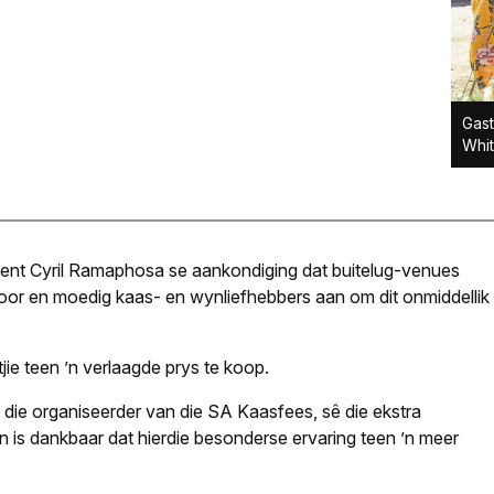
Gast
Whi
dent Cyril Ramaphosa se aankondiging dat buitelug-venues
r en moedig kaas- en wynliefhebbers aan om dit onmiddellik
jie teen ’n verlaagde prys te koop.
 die organiseerder van die SA Kaasfees, sê die ekstra
is dankbaar dat hierdie besonderse ervaring teen ’n meer