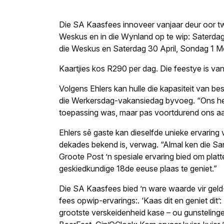
Die SA Kaasfees innoveer vanjaar deur oor t
Weskus en in die Wynland op te wip: Saterdag
die Weskus en Saterdag 30 April, Sondag 1 M
Kaartjies kos R290 per dag. Die feestye is van
Volgens Ehlers kan hulle die kapasiteit van 
die Werkersdag-vakansiedag byvoeg. “Ons het
toepassing was, maar pas voortdurend ons aa
Ehlers sê gaste kan dieselfde unieke ervarin
dekades bekend is, verwag. “Almal ken die Sa
Groote Post ’n spesiale ervaring bied om plat
geskiedkundige 18de eeuse plaas te geniet.”
Die SA Kaasfees bied ’n ware waarde vir geld-
fees opwip-ervarings:
.
‘Kaas dit en geniet dit’
grootste verskeidenheid kase – ou gunsteling