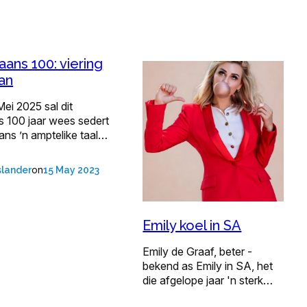
aans 100: viering
an
ei 2025 sal dit
s 100 jaar wees sedert
ans ’n amptelike taal…
on
lander
15 May 2023
Emily koel in SA
Emily de Graaf, beter ­
bekend as Emily in SA, het
die afgelope jaar 'n sterk…