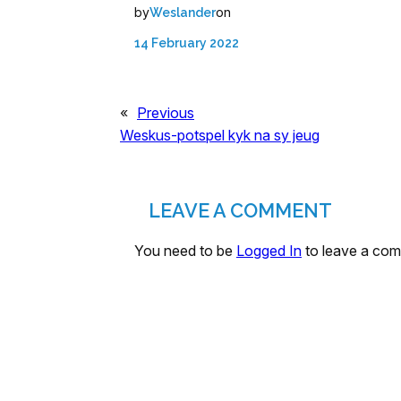
by
on
Weslander
14 February 2022
«
Previous
Weskus-potspel kyk na sy jeug
LEAVE A COMMENT
You need to be
Logged In
to leave a co