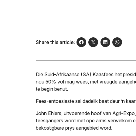
Share this article:
Die Suid-Afrikaanse (SA) Kaasfees het presi
nou 50% vol mag wees, met vreugde aangehoo
te begin benut.
Fees-entoesiaste sal dadelik baat deur ’n kaart
John Ehlers, uitvoerende hoof van Agri-Expo,
feesgangers word met ope arms verwelkom en 
bekostigbare prys aangebied word.