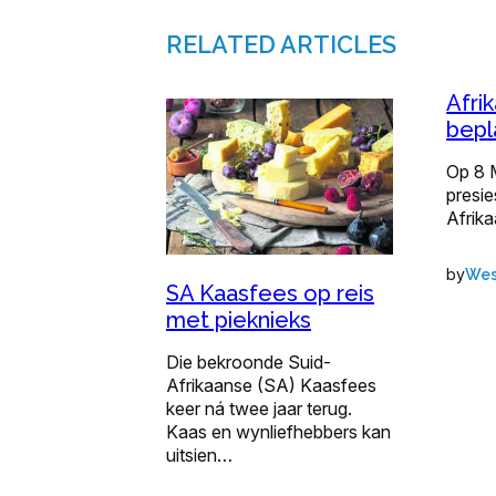
RELATED ARTICLES
Afrik
bepl
Op 8 M
presie
Afrika
by
Wes
SA Kaasfees op reis
met pieknieks
Die bekroonde Suid-
Afrikaanse (SA) Kaasfees
keer ná twee jaar terug.
Kaas en wynliefhebbers kan
uitsien…