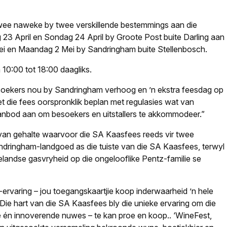
wee naweke by twee verskillende bestemmings aan die
 23 April en Sondag 24 April by Groote Post buite Darling aan
ei en Maandag 2 Mei by Sandringham buite Stellenbosch.
 10:00 tot 18:00 daagliks.
besoekers nou by Sandringham verhoog en ’n ekstra feesdag op
 die fees oorspronklik beplan met regulasies wat van
nbod aan om besoekers en uitstallers te akkommodeer.”
g van gehalte waarvoor die SA Kaasfees reeds vir twee
ndringham-landgoed as die tuiste van die SA Kaasfees, terwyl
telandse gasvryheid op die ongelooflike Pentz-familie se
ervaring – jou toegangskaartjie koop inderwaarheid ’n hele
: Die hart van die SA Kaasfees bly die unieke ervaring om die
e én innoverende nuwes – te kan proe en koop.
.
‘WineFest,