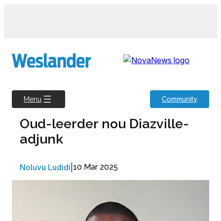
Skip
to
content
Community
Menu
Oud-leerder nou Diazville-
adjunk
Noluvu Ludidi
|
10 Mar 2025