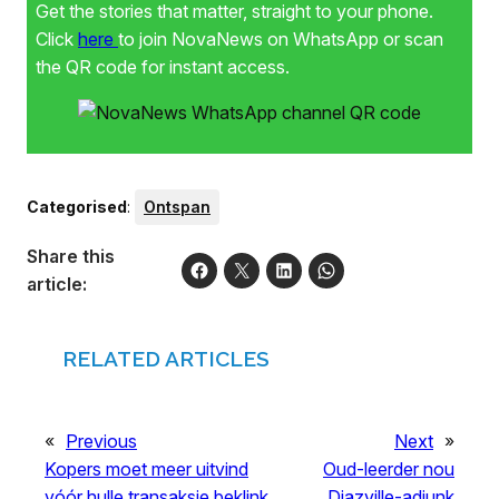
Get the stories that matter, straight to your phone.
Click
here
to join NovaNews on WhatsApp or scan
the QR code for instant access.
Categorised
:
Ontspan
Share this
article:
RELATED ARTICLES
«
Previous
Next
»
Kopers moet meer uitvind
Oud-leerder nou
vóór hulle transaksie beklink
Diazville-adjunk