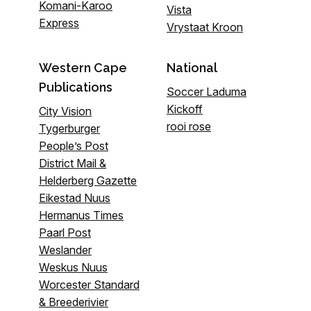
Komani-Karoo
Vista
Express
Vrystaat Kroon
Western Cape
National
Publications
Soccer Laduma
Kickoff
City Vision
rooi rose
Tygerburger
People’s Post
District Mail &
Helderberg Gazette
Eikestad Nuus
Hermanus Times
Paarl Post
Weslander
Weskus Nuus
Worcester Standard
& Breederivier