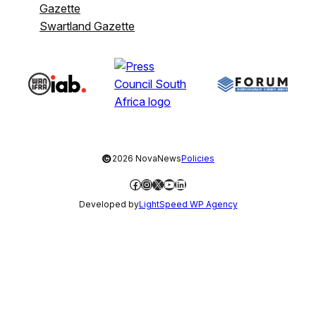
Gazette
Swartland Gazette
©
2026 NovaNews
Policies
Facebook
Instagram
X
YouTube
LinkedIn
Developed by
LightSpeed WP Agency