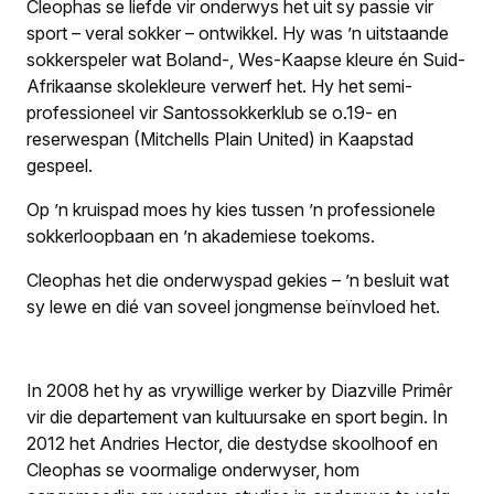
Cleophas se liefde vir onderwys het uit sy passie vir
sport – veral sokker – ontwikkel. Hy was ’n uitstaande
sokkerspeler wat Boland-, Wes-Kaapse kleure én Suid-
Afrikaanse skolekleure verwerf het. Hy het semi-
professioneel vir Santossokkerklub se o.19- en
reserwespan (Mitchells Plain United) in Kaapstad
gespeel.
Op ’n kruispad moes hy kies tussen ’n professionele
sokkerloopbaan en ’n akademiese toekoms.
Cleophas het die onderwyspad gekies – ’n besluit wat
sy lewe en dié van soveel jongmense beïnvloed het.
In 2008 het hy as vrywillige werker by Diazville Primêr
vir die departement van kultuursake en sport begin. In
2012 het Andries Hector, die destydse skoolhoof en
Cleophas se voormalige onderwyser, hom