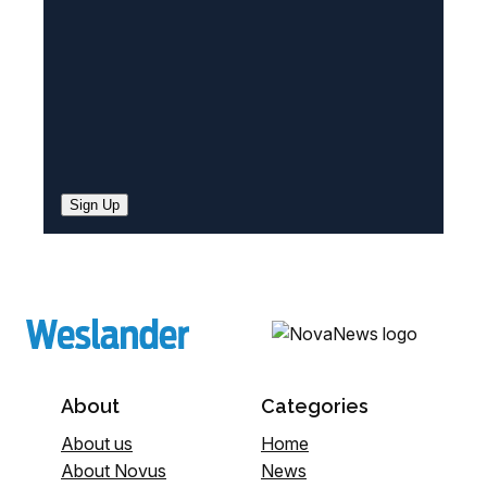
)
Sign Up
About
Categories
About us
Home
About Novus
News