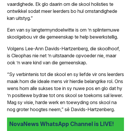
vaardighede. Ek glo daarin om die skool holisties te
ontwikkel sodat meer leerders bo hul omstandighede
kan uitstyg.”
Een van sy langtermyndoelwitte is om ’n splinternuwe
skoolgebou vir die gemeenskap te help bewerkstellig.
Volgens Lee-Ann Davids-Hartzenberg, die skoolhoof,
is Cleophas nie net ’n uitstaande opvoeder nie, maar
ook ’n ware kind van die gemeenskap.
“Sy verbintenis tot die skool en sy liefde vir ons leerders
maak hom die ideale mens vir hierdie belangrike rol. Ons
wens hom alle sukses toe in sy nuwe pos en glo dat hy
’n positiewe bydrae tot ons skool se toekoms sal lewer.
Mag sy visie, harde werk en toewyding ons skool na
nog groter hoogtes neem,” sê Davids-Hartzenberg.
NovaNews WhatsApp Channel is LIVE!