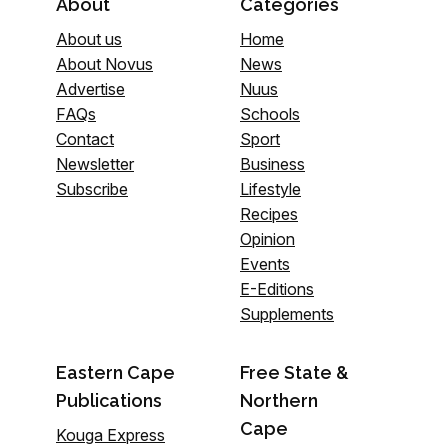
About
Categories
About us
Home
About Novus
News
Advertise
Nuus
FAQs
Schools
Contact
Sport
Newsletter
Business
Subscribe
Lifestyle
Recipes
Opinion
Events
E-Editions
Supplements
Eastern Cape
Free State &
Publications
Northern
Cape
Kouga Express