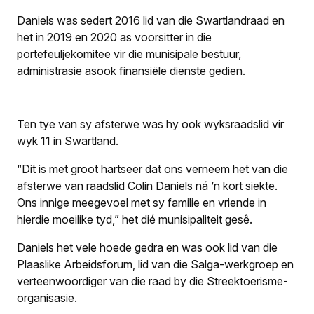
Daniels was sedert 2016 lid van die Swartlandraad en
het in 2019 en 2020 as voorsitter in die
portefeuljekomitee vir die munisipale bestuur,
administrasie asook finansiële dienste gedien.
Ten tye van sy afsterwe was hy ook wyksraadslid vir
wyk 11 in Swartland.
“Dit is met groot hartseer dat ons verneem het van die
afsterwe van raadslid Colin Daniels ná ’n kort siekte.
Ons innige meegevoel met sy familie en vriende in
hierdie moeilike tyd,” het dié munisipaliteit gesê.
Daniels het vele hoede gedra en was ook lid van die
Plaaslike Arbeidsforum, lid van die Salga-werkgroep en
verteenwoordiger van die raad by die Streektoerisme-
organisasie.