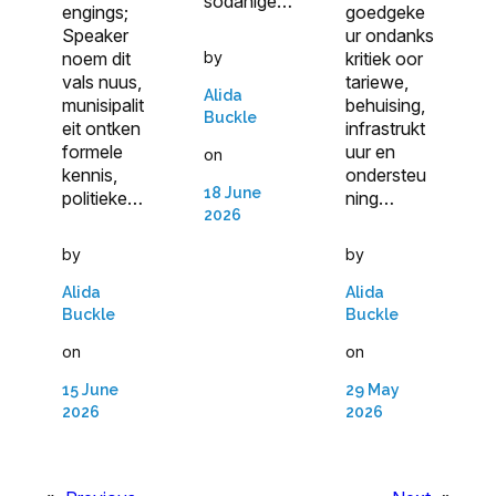
sodanige…
engings;
goedgeke
Speaker
ur ondanks
noem dit
kritiek oor
by
vals nuus,
tariewe,
Alida
munisipalit
behuising,
Buckle
eit ontken
infrastrukt
formele
uur en
on
kennis,
ondersteu
18 June
politieke…
ning…
2026
by
by
Alida
Alida
Buckle
Buckle
on
on
15 June
29 May
2026
2026