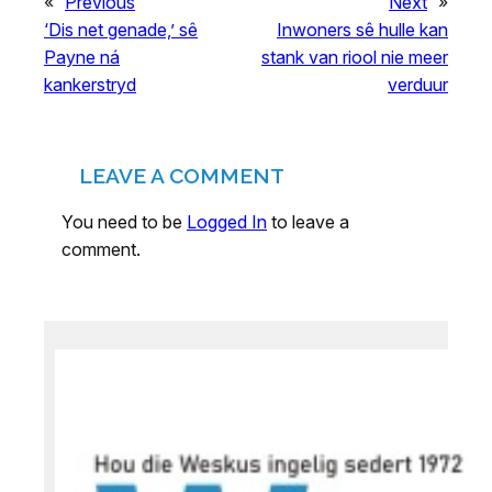
«
Previous
Next
»
‘Dis net genade,’ sê
Inwoners sê hulle kan
Payne ná
stank van riool nie meer
kankerstryd
verduur
LEAVE A COMMENT
You need to be
Logged In
to leave a
comment.