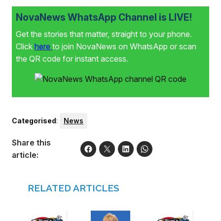
NovaNews WhatsApp Channel is LIVE!
Get the stories that matter, straight to your phone.
Click
here
to join NovaNews on WhatsApp or scan
the QR code for instant access.
Categorised
:
News
Share this
article:
RELATED ARTICLES