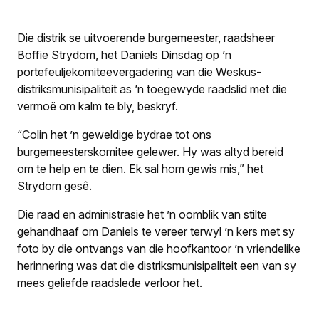
Die distrik se uitvoerende burgemeester, raadsheer
Boffie Strydom, het Daniels Dinsdag op ’n
portefeuljekomiteevergadering van die Weskus-
distriksmunisipaliteit as ’n toegewyde raadslid met die
vermoë om kalm te bly, beskryf.
“Colin het ’n geweldige bydrae tot ons
burgemeesterskomitee gelewer. Hy was altyd bereid
om te help en te dien. Ek sal hom gewis mis,” het
Strydom gesê.
Die raad en administrasie het ’n oomblik van stilte
gehandhaaf om Daniels te vereer terwyl ’n kers met sy
foto by die ontvangs van die hoofkantoor ’n vriendelike
herinnering was dat die distriksmunisipaliteit een van sy
mees geliefde raadslede verloor het.