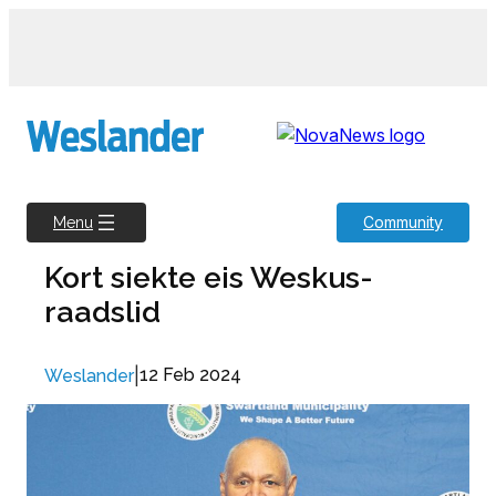
Skip
to
content
Community
Menu
Kort siekte eis Weskus-
raadslid
|
12 Feb 2024
Weslander