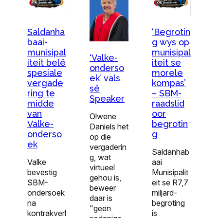
Saldanha
‘Begrotin
baai-
g wys op
munisipal
munisipal
‘Valke-
iteit belê
iteit se
onderso
spesiale
morele
ek’ vals
vergade
kompas’
sê
ring te
– SBM-
Speaker
midde
raadslid
van
oor
Olwene
Valke-
begrotin
Daniels het
onderso
g
op die
ek
vergaderin
Saldanhab
g, wat
Valke
aai
virtueel
bevestig
Munisipalit
gehou is,
SBM-
eit se R7,7
beweer
ondersoek
miljard-
daar is
na
begroting
"geen
kontrakverl
is