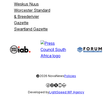
Weskus Nuus
Worcester Standard
& Breederivier
Gazette
Swartland Gazette
©
2026 NovaNews
Policies
Facebook
Instagram
X
YouTube
LinkedIn
Developed by
LightSpeed WP Agency