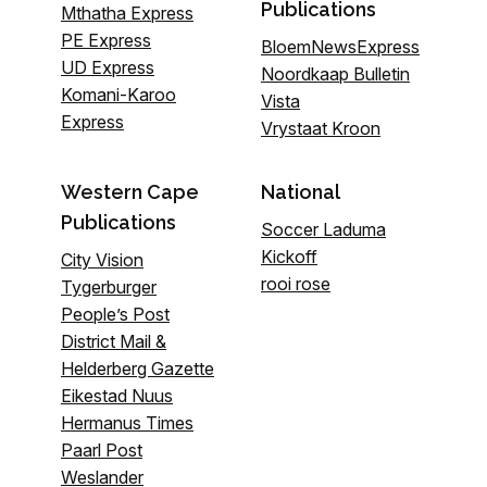
Publications
Mthatha Express
PE Express
BloemNewsExpress
UD Express
Noordkaap Bulletin
Komani-Karoo
Vista
Express
Vrystaat Kroon
Western Cape
National
Publications
Soccer Laduma
Kickoff
City Vision
rooi rose
Tygerburger
People’s Post
District Mail &
Helderberg Gazette
Eikestad Nuus
Hermanus Times
Paarl Post
Weslander