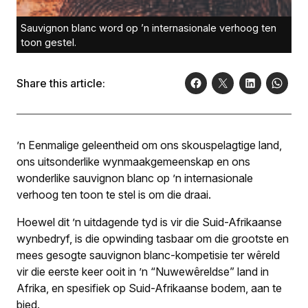
Sauvignon blanc word op ’n internasionale verhoog ten
toon gestel.
Share this article:
’n Eenmalige geleentheid om ons skouspelagtige land,
ons uitsonderlike wynmaakgemeenskap en ons
wonderlike sauvignon blanc op ’n internasionale
verhoog ten toon te stel is om die draai.
Hoewel dit ’n uitdagende tyd is vir die Suid-Afrikaanse
wynbedryf, is die opwinding tasbaar om die grootste en
mees gesogte sauvignon blanc-kompetisie ter wêreld
vir die eerste keer ooit in ’n “Nuwewêreldse” land in
Afrika, en spesifiek op Suid-Afrikaanse bodem, aan te
bied.