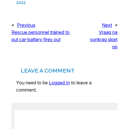
2022
«
Previous
Next
»
Rescue personnel trained to
Vraag na
put car-battery fires out
sonkrag skiet
op
LEAVE A COMMENT
You need to be
Logged In
to leave a
comment.