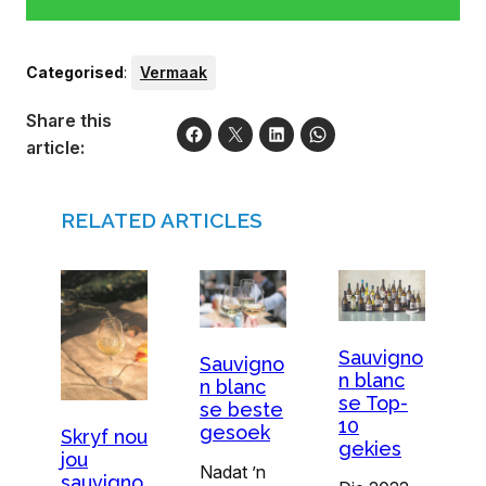
Categorised
:
Vermaak
Share this
article:
RELATED ARTICLES
Sauvigno
Sauvigno
n blanc
n blanc
se Top-
se beste
10
gesoek
Skryf nou
gekies
jou
Nadat ’n
sauvigno