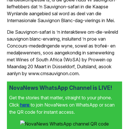
liefhebbers dat ’n Sauvignon-safari in die Kaapse
Wynlande aangebied sal word as deel van die
Internasionale Sauvignon Blanc-dag-vierings in Mei.
Die Sauvignon-safari is ’n interaktiewe om-die-wêreld
sauvignon blanc-ervaring, insluitend ’n proe van
Concours-mededingende wyne, sowel as trofeë- en
medaljewenners, soos aangekondig in samewerking
met Wines of South Africa (WoSA) by Prowein op
Maandag 20 Maart in Düsseldorf, Duitsland, asook
aanlyn by www.cmsauvignon.com.
NovaNews WhatsApp Channel is LIVE!
Get the stories that matter, straight to your phone.
Click
here
to join NovaNews on WhatsApp or scan
the QR code for instant access.