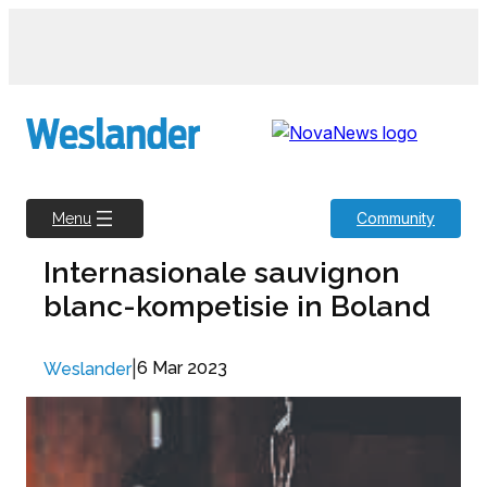
Skip
to
content
Community
Menu
Internasionale sauvignon
blanc-kompetisie in Boland
|
6 Mar 2023
Weslander