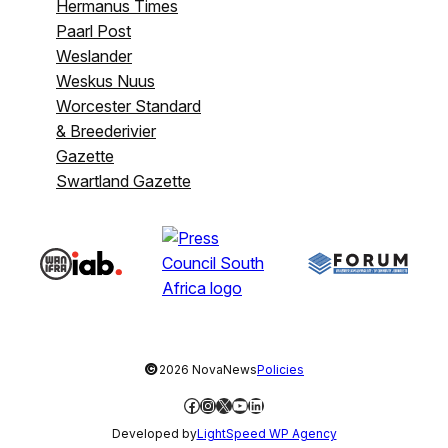
Hermanus Times
Paarl Post
Weslander
Weskus Nuus
Worcester Standard
& Breederivier
Gazette
Swartland Gazette
©
2026 NovaNews
Policies
Facebook
Instagram
X
YouTube
LinkedIn
Developed by
LightSpeed WP Agency