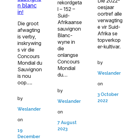
Die 2022-
rekordgeta
n blanc
oesjaar
l – 152 –
in!
oortref alle
Suid-
verwagting
Afrikaanse
Die groot
e vir Suid-
sauvignon
afwagting
Afrika se
Blanc-
is verby,
topverkop
wyne in
inskrywing
er-kultivar.
die
s vir die
onlangse
Concours
Concours
Mondial du
by
Mondial
Sauvignon
Weslander
du…
is nou
oop….
on
by
3 October
by
2022
Weslander
Weslander
on
on
7 August
2023
19
December