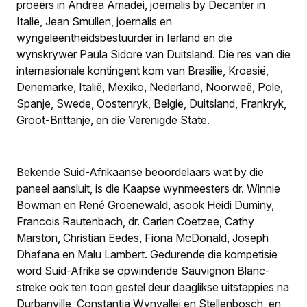
proeërs in Andrea Amadei, joernalis by
Decanter
in
Italië, Jean Smullen, joernalis en
wyngeleentheidsbestuurder in Ierland en die
wynskrywer Paula Sidore van Duitsland. Die res van die
internasionale kontingent kom van Brasilië, Kroasië,
Denemarke, Italië, Mexiko, Nederland, Noorweë, Pole,
Spanje, Swede, Oostenryk, België, Duitsland, Frankryk,
Groot-Brittanje, en die Verenigde State.
Bekende Suid-Afrikaanse beoordelaars wat by die
paneel aansluit, is die Kaapse wynmeesters dr. Winnie
Bowman en René Groenewald, asook Heidi Duminy,
Francois Rautenbach, dr. Carien Coetzee, Cathy
Marston, Christian Eedes, Fiona McDonald, Joseph
Dhafana en Malu Lambert. Gedurende die kompetisie
word Suid-Afrika se opwindende Sauvignon Blanc-
streke ook ten toon gestel deur daaglikse uitstappies na
Durbanville, Constantia Wynvallei en Stellenbosch, en