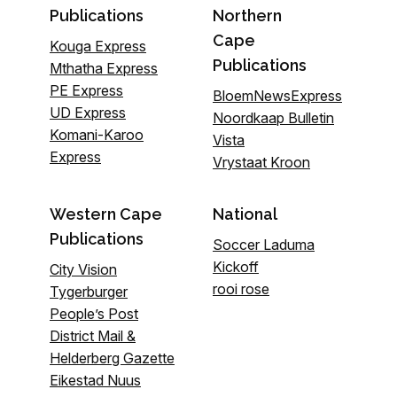
Publications
Northern
Cape
Kouga Express
Publications
Mthatha Express
PE Express
BloemNewsExpress
UD Express
Noordkaap Bulletin
Komani-Karoo
Vista
Express
Vrystaat Kroon
Western Cape
National
Publications
Soccer Laduma
Kickoff
City Vision
rooi rose
Tygerburger
People’s Post
District Mail &
Helderberg Gazette
Eikestad Nuus