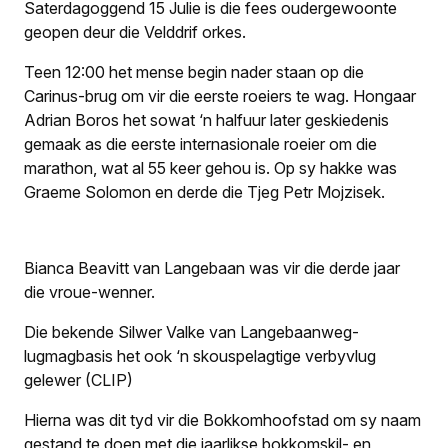
Saterdagoggend 15 Julie is die fees oudergewoonte
geopen deur die Velddrif orkes.
Teen 12:00 het mense begin nader staan op die
Carinus-brug om vir die eerste roeiers te wag. Hongaar
Adrian Boros het sowat ‘n halfuur later geskiedenis
gemaak as die eerste internasionale roeier om die
marathon, wat al 55 keer gehou is. Op sy hakke was
Graeme Solomon en derde die Tjeg Petr Mojzisek.
Bianca Beavitt van Langebaan was vir die derde jaar
die vroue-wenner.
Die bekende Silwer Valke van Langebaanweg-
lugmagbasis het ook ‘n skouspelagtige verbyvlug
gelewer (CLIP)
Hierna was dit tyd vir die Bokkomhoofstad om sy naam
gestand te doen met die jaarlikse bokkomskil- en