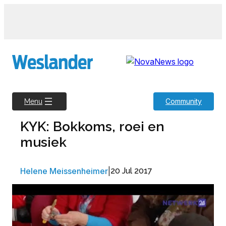
Skip
to
content
Community
Menu
KYK: Bokkoms, roei en
musiek
Helene Meissenheimer
|
20 Jul 2017