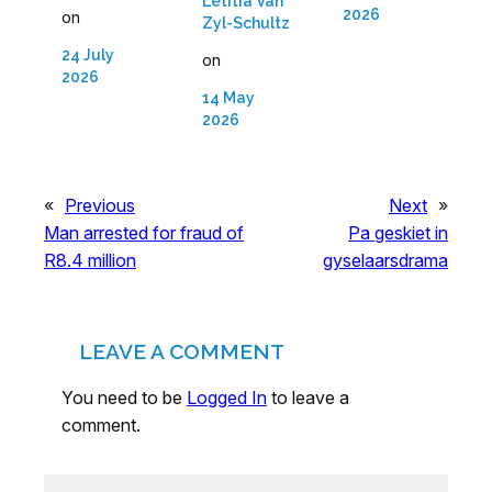
Letitia Van
2026
on
Zyl-Schultz
24 July
on
2026
14 May
2026
«
Previous
Next
»
Man arrested for fraud of
Pa geskiet in
R8.4 million
gyselaarsdrama
LEAVE A COMMENT
You need to be
Logged In
to leave a
comment.