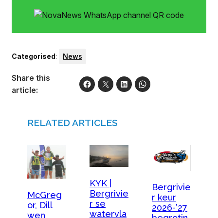
Categorised
:
News
Share this
article:
RELATED ARTICLES
KYK |
Bergrivie
Bergrivie
McGreg
r keur
r se
or, Dill
2026-’27
watervla
wen
begrotin