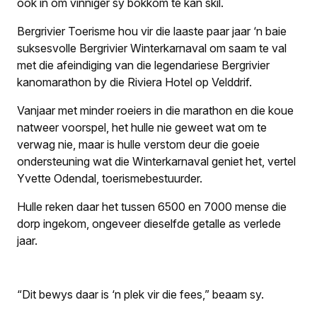
ook in om vinniger sy bokkom te kan skil.
Bergrivier Toerisme hou
vir die laaste paar jaar ‘n baie
suksesvolle Bergrivier Winterkarnaval om saam te val
met die afeindiging van die legendariese Bergrivier
kanomarathon by die Riviera Hotel op Velddrif.
Vanjaar met minder roeiers in die marathon en die koue
natweer
voorspel, het hulle nie geweet wat om te
verwag nie, maar is hulle verstom deur die goeie
ondersteuning wat die Winterkarnaval geniet het, vertel
Yvette Odendal, toerismebestuurder.
Hulle reken daar het tussen 6500 en 7000 mense die
dorp ingekom, ongeveer dieselfde getalle as verlede
jaar.
“Dit bewys daar is ‘n plek vir die fees,” beaam sy.