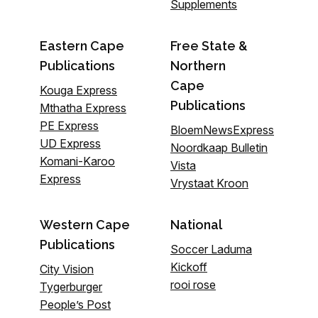
Supplements
Eastern Cape
Free State &
Publications
Northern
Cape
Kouga Express
Publications
Mthatha Express
PE Express
BloemNewsExpress
UD Express
Noordkaap Bulletin
Komani-Karoo
Vista
Express
Vrystaat Kroon
Western Cape
National
Publications
Soccer Laduma
Kickoff
City Vision
rooi rose
Tygerburger
People’s Post