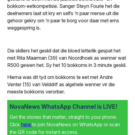
bokkom-eetkompetisie. Sanger Steyn Fourie het die
deelnemers laat sit kry en selfs ‘n paar mense uit die
gehoor gekry om ‘n paar te borg voor daar met erns
weggespring is.
Die skillers het geskil dat die bloed letterlik gespat het
met Rita Maarman (39) van Noordhoek as wenner wat
R500 gewen het. Sy het 10 bokkoms in 3 minute geskil.
Hierna was dit tyd om bokkoms te eet met Andre
Venter (15) van Velddrif as algehele wenner vir die
meeste bokkoms verorber.
NovaNews WhatsApp Channel is LIVE!
Get the stories that matter, straight to your phone.
Click
here
to join NovaNews on WhatsApp or scan
the QR code for instant access.