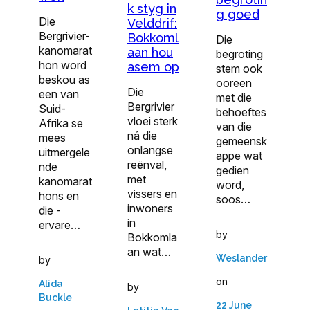
k styg in
g goed
Die
Velddrif:
Bergrivier-
Bokkoml
Die
kanomarat
aan hou
begroting
hon word
asem op
stem ook
beskou as
ooreen
Die
een van
met die
Bergrivier
Suid-
behoeftes
vloei sterk
Afrika se
van die
ná die
mees
gemeensk
onlangse
uitmergele
appe wat
reënval,
nde
gedien
met
kanomarat
word,
vissers en
hons en
soos…
inwoners
die ­
in
ervare…
by
Bokkomla
an wat…
Weslander
by
on
Alida
by
Buckle
22 June