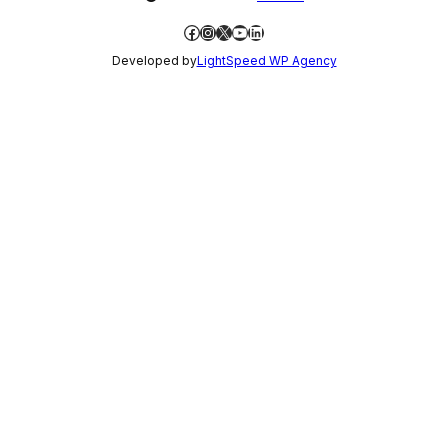
Facebook
Instagram
X
YouTube
LinkedIn
Developed by
LightSpeed WP Agency