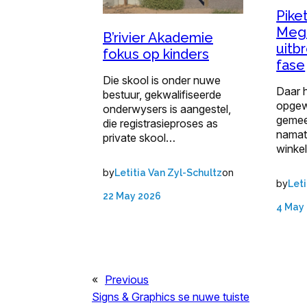
Pike
Mega
B’rivier Akademie
uitbr
fokus op kinders
fase
Die skool is onder nuwe
Daar h
bestuur, gekwalifiseerde
opgew
onderwysers is aangestel,
gemee
die registrasieproses as
namat
private skool…
winke
by
on
Letitia Van Zyl-Schultz
by
Leti
22 May 2026
4 May
«
Previous
Signs & Graphics se nuwe tuiste