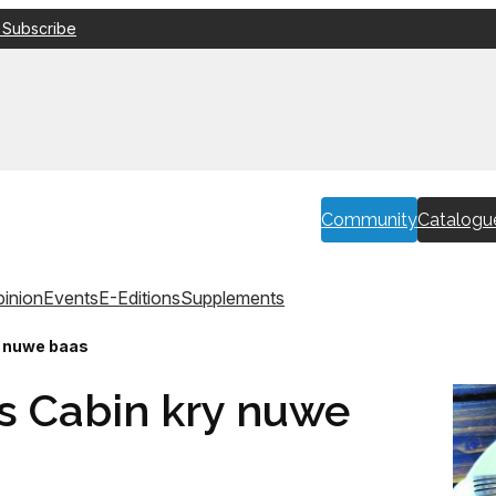
 Subscribe
Community
Catalogu
inion
Events
E-Editions
Supplements
y nuwe baas
s Cabin kry nuwe