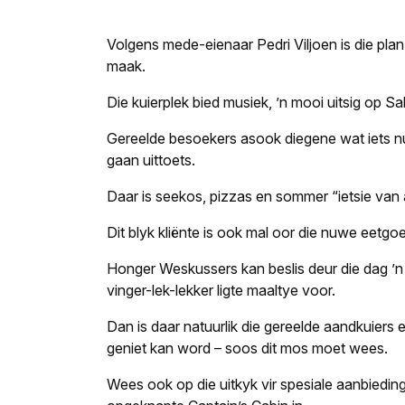
Volgens mede-eienaar Pedri Viljoen is die plan
maak.
Die kuierplek bied musiek, ’n mooi uitsig op Sa
Gereelde besoekers asook diegene wat iets nu
gaan uittoets.
Daar is seekos, pizzas en sommer “ietsie van a
Dit blyk kliënte is ook mal oor die nuwe eetgo
Honger Weskussers kan beslis deur die dag ’n 
vinger-lek-lekker ligte maaltye voor.
Dan is daar natuurlik die gereelde aandkuiers 
geniet kan word – soos dit mos moet wees.
Wees ook op die uitkyk vir spesiale aanbiedin