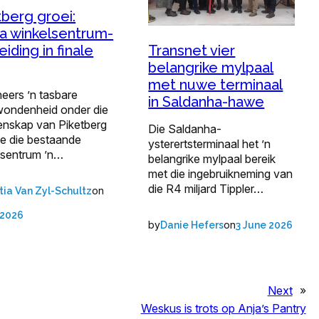
tberg groei:
 winkelsentrum-
Transnet vier
eiding in finale
belangrike mylpaal
met nuwe terminaal
eers ’n tasbare
in Saldanha-hawe
ondenheid onder die
nskap van Piketberg
Die Saldanha-
e die bestaande
ysterertsterminaal het ’n
lsentrum ’n…
belangrike mylpaal bereik
met die ingebruikneming van
die R4 miljard Tippler…
on
tia Van Zyl-Schultz
 2026
by
on
Danie Hefers
3 June 2026
Next
»
Weskus is trots op Anja’s Pantry