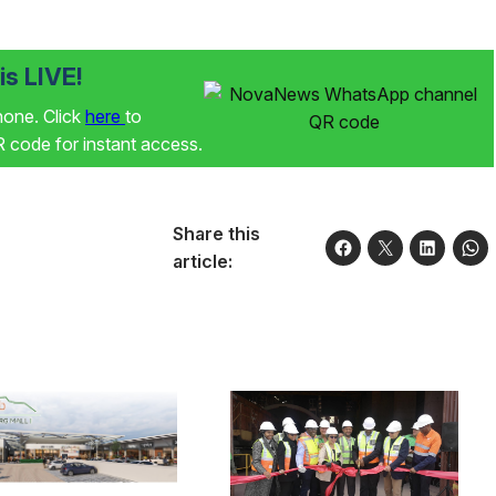
s LIVE!
phone. Click
here
to
code for instant access.
Share this
article: