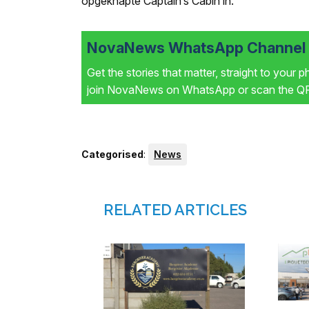
opgeknapte Captain’s Cabin in.
NovaNews WhatsApp Channel i
Get the stories that matter, straight to your 
join NovaNews on WhatsApp or scan the QR 
Categorised
:
News
RELATED ARTICLES