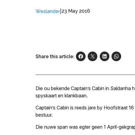
|
23 May 2016
Weslander
Share this article:
Die ou bekende Captain’s Cabin in Saldanha 
spyskaart en klankbaan.
Captain’s Cabin is reeds jare by Hoofstraat 16
bestuur.
Die nuwe span was egter geen 1 April-gekgrap 