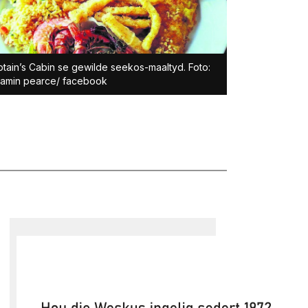
ptain’s Cabin se gewilde seekos-maaltyd. Foto:
jamin pearce/ facebook