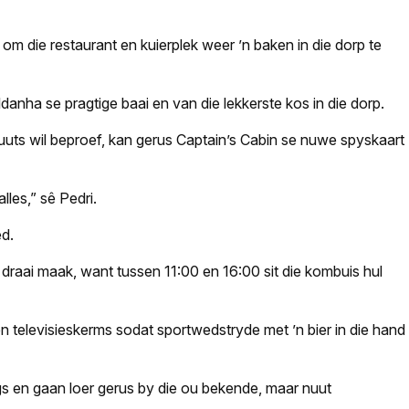
 om die restaurant en kuierplek weer ’n baken in die dorp te
ldanha se pragtige baai en van die lekkerste kos in die dorp.
uts wil beproef, kan gerus Captain’s Cabin se nuwe spyskaart
lles,” sê Pedri.
ed.
draai maak, want tussen 11:00 en 16:00 sit die kombuis hul
en televisieskerms sodat sportwedstryde met ’n bier in die hand
gs en gaan loer gerus by die ou bekende, maar nuut